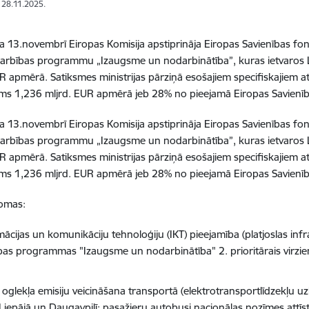
: 28.11.2025.
 13.novembrī Eiropas Komisija apstiprināja Eiropas Savienības 
arbības programmu „Izaugsme un nodarbinātība”, kuras ietvaros L
UR apmērā. Satiksmes ministrijas pārziņā esošajiem specifiskajiem 
ms 1,236 mljrd. EUR apmērā jeb 28% no pieejamā Eiropas Savienība
 13.novembrī Eiropas Komisija apstiprināja Eiropas Savienības 
arbības programmu „Izaugsme un nodarbinātība”, kuras ietvaros L
UR apmērā. Satiksmes ministrijas pārziņā esošajiem specifiskajiem 
ms 1,236 mljrd. EUR apmērā jeb 28% no pieejamā Eiropas Savienība
jomas:
ācijas un komunikāciju tehnoloģiju (IKT) pieejamība (platjoslas infras
bas programmas "Izaugsme un nodarbinātība" 2. prioritārais virzie
oglekļa emisiju veicināšana transportā (elektrotransportlīdzekļu uzl
 Liepājā un Daugavpilī; pasažieru autobusi nacionālas nozīmes attī