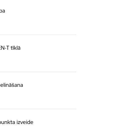
ība
N-T tīklā
ielināšana
punkta izveide