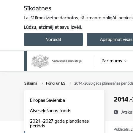
Pāriet uz lapas saturu
Sīkdatnes
Lai šī tīmekļvietne darbotos, tā izmanto obligāti nepiec
Lūdzu, atzīmējiet savu izvēli:
Noraidīt
Apstiprināt visas
Par mums
Sākums
Fondi un ES
2014.-2020.gada plānošanas period
2014.-
Eiropas Savienība
Atveseļošanas fonds
Atska
2021.-2027.gada plānošanas
periods
Publicēts: 