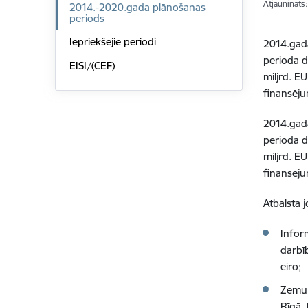
Atjaunināts
2014.-2020.gada plānošanas
periods
Iepriekšējie periodi
2014.gada
perioda d
EISI/(CEF)
miljrd. E
finansēju
2014.gada
perioda d
miljrd. E
finansēju
Atbalsta 
Inform
darbī
eiro;
Zemu 
Rīgā,