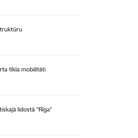
struktūru
ta tīkla mobilitāti
iskajā lidostā “Rīga”