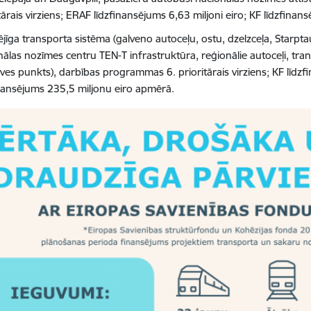
tārais virziens; ERAF līdzfinansējums 6,63 miljoni eiro; KF līdzfina
ējīga transporta sistēma (galveno autoceļu, ostu, dzelzceļa, Starpta
nālas nozīmes centru TEN-T infrastruktūra, reģionālie autoceļi, tra
uves punkts), darbības programmas 6. prioritārais virziens; KF līdz
inansējums 235,5 miljonu eiro apmērā.