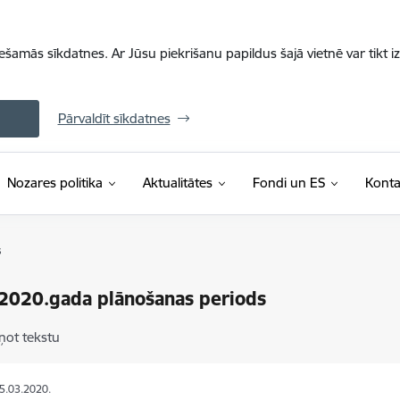
iešamās sīkdatnes. Ar Jūsu piekrišanu papildus šajā vietnē var tikt i
Pārvaldīt sīkdatnes
Nozares politika
Aktualitātes
Fondi un ES
Konta
s
2020.gada plānošanas periods
ņot tekstu
25.03.2020.