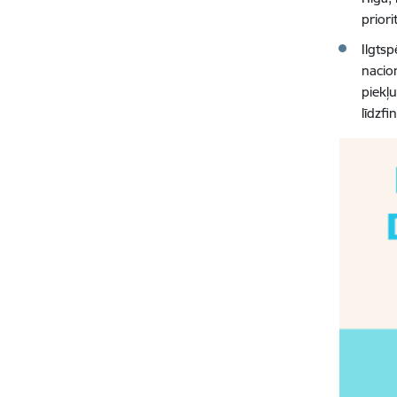
priori
Ilgtsp
nacio
piekļ
līdzf