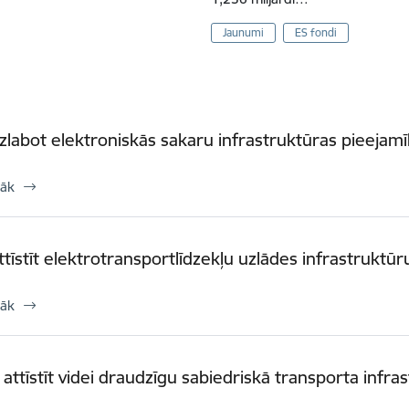
Jaunumi
ES fondi
uzlabot elektroniskās sakaru infrastruktūras pieejamīb
rāk
attīstīt elektrotransportlīdzekļu uzlādes infrastruktūru
rāk
. attīstīt videi draudzīgu sabiedriskā transporta infra