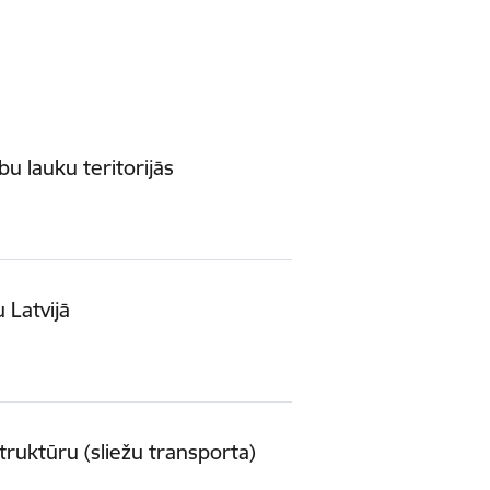
u lauku teritorijās
 Latvijā
struktūru (sliežu transporta)