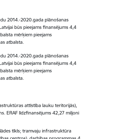
fondu 2014.-2020.gada plānošanas
atvijai būs pieejams finansējums 4,4
atbalsta mērķiem pieejams
s atbalsta.
fondu 2014.-2020.gada plānošanas
atvijai būs pieejams finansējums 4,4
atbalsta mērķiem pieejams
s atbalsta.
truktūras attīstība lauku teritorijās),
ns. ERAF līdzfinansējums 42,27 miljoni
ādes tīkls; tramvaju infrastruktūra
stības centros), darbības programmas 4.