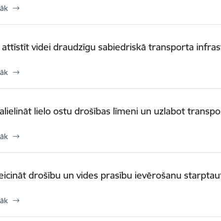
rāk
. attīstīt videi draudzīgu sabiedriskā transporta infra
rāk
alielināt lielo ostu drošības līmeni un uzlabot transpor
rāk
veicināt drošību un vides prasību ievērošanu starptaut
rāk