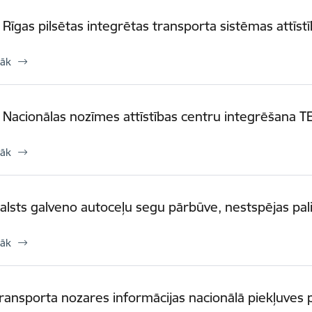
. Rīgas pilsētas integrētas transporta sistēmas attīst
rāk
. Nacionālas nozīmes attīstības centru integrēšana TE
rāk
Valsts galveno autoceļu segu pārbūve, nestspējas pal
rāk
Transporta nozares informācijas nacionālā piekļuves 