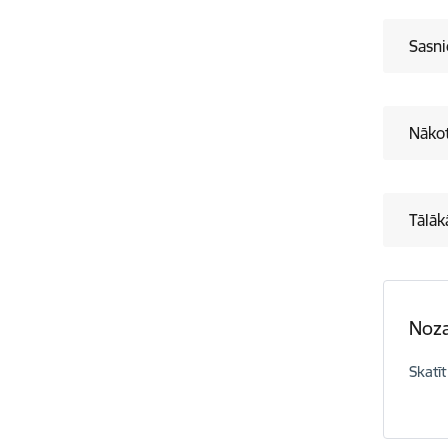
Sasn
Nākot
Tālāk
Noza
Skatīt