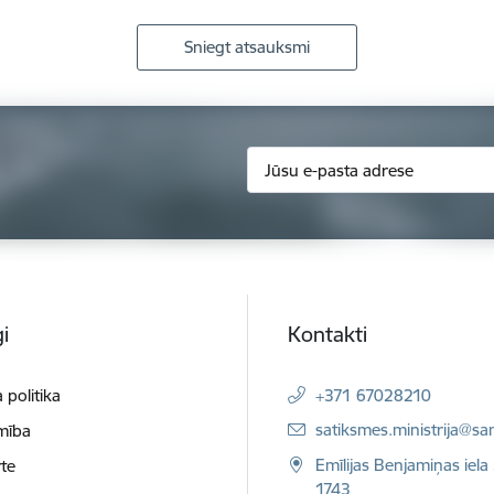
Sniegt atsauksmi
i
Kontakti
 politika
+371 67028210
E-pasts:
satiksmes.ministrija@sa
mība
Emīlijas Benjamiņas iela 
te
1743