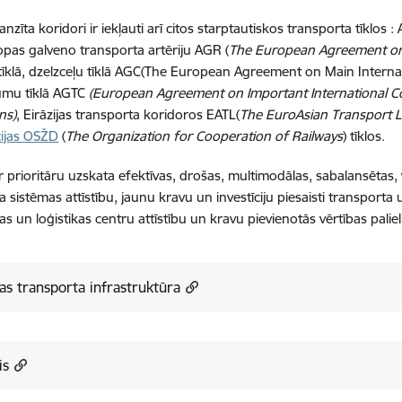
ranzīta koridori ir iekļauti arī citos starptautiskos transporta tīklos
opas galveno transporta artēriju AGR (
The European Agreement on m
tīklā, dzelzceļu tīklā AGC(The European Agreement on Main Interna
umu tīklā AGTC
(European Agreement on Important International C
ons)
, Eirāzijas transporta koridoros EATL(
The EuroAsian Transport L
cijas OSŽD
(
The Organization for Cooperation of Railways
) tīklos.
ar prioritāru uzskata efektīvas, drošas, multimodālas, sabalansētas
a sistēmas attīstību, jaunu kravu un investīciju piesaisti transporta
jas un loģistikas centru attīstību un kravu pievienotās vērtības palie
jas transporta infrastruktūra
is