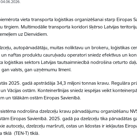
: 04.06.2026.
r piemērota vieta transporta loģistikas organizēšanai starp Eiropas S
u tirgiem. Multimodālie transporta koridori šķērso Latvijas terito
emeļiem uz Dienvidiem.
lzceļu, autopārvadātāju, muitas noliktavu un brokeru, loģistikas ce
 un naftas produktu cauruļvadu operatori sniedz efektīvus un ko
a loģistikas sektors Latvijas tautsaimniecībā nodrošina ceturto daļu
 gan valsts, gan uzņēmumu līmenī.
ostās 2025. gadā apstrādāja 34,3 miljoni tonnas kravu. Regulāra pr
s un Vācijas ostām. Konteinerlīnijas sniedz iespējas veikt konteine
ām un tālākām ostām Eiropas Savienībā.
 sistēma nodrošina dzelzceļu kravu pārvadājumu organizēšanu NVS un
ostām Eiropas Savienībā. 2025. gadā pa dzelzceļu tika pārvadātas ga
ie autoceļu, dzelzceļu maršruti, ostas un lidostas ir iekļautas Eiro
 tīklā (TEN-T) tīklā.