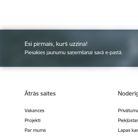
Esi pirmais, kurš uzzina!
Piesakies jaunumu saņemšanai savā e-pastā.
Kājene
Ātrās saites
Noderīg
Vakances
Privātuma
Projekti
Piekļūsta
Par mums
Lapas kar