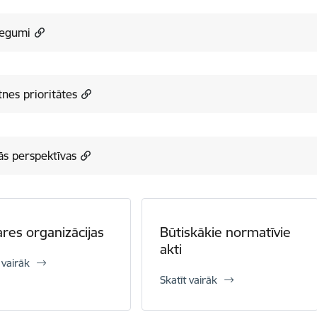
iegumi
nes prioritātes
ās perspektīvas
res organizācijas
Būtiskākie normatīvie
akti
 vairāk
Skatīt vairāk