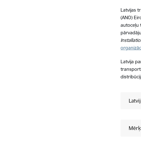
Latvijas t
(ANO) Eir
autoceļu 
pārvadāj
Installati
organizā
Latvija p
transport
distribūci
Latvi
Mērķ