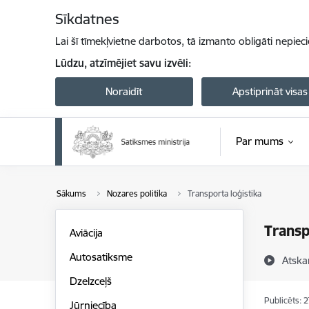
Pāriet uz lapas saturu
Sīkdatnes
Lai šī tīmekļvietne darbotos, tā izmanto obligāti nepiec
Lūdzu, atzīmējiet savu izvēli:
Noraidīt
Apstiprināt visas
Par mums
Sākums
Nozares politika
Transporta loģistika
Transp
Aviācija
Autosatiksme
Atska
Dzelzceļš
Publicēts: 
Jūrniecība