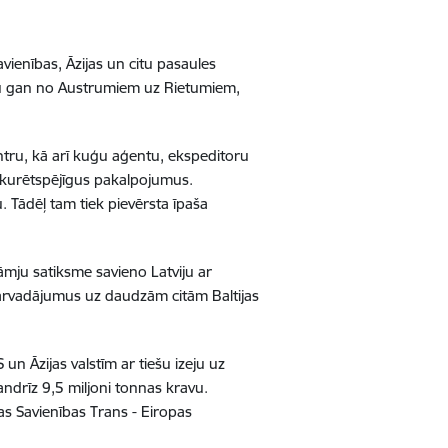
avienības, Āzijas un citu pasaules
riju gan no Austrumiem uz Rietumiem,
ntru, kā arī kuģu aģentu, ekspeditoru
nkurētspējīgus pakalpojumus.
. Tādēļ tam tiek pievērsta īpaša
āmju satiksme savieno Latviju ar
rpārvadājumus uz daudzām citām Baltijas
 Āzijas valstīm ar tiešu izeju uz
ndrīz 9,5 miljoni tonnas kravu.
pas Savienības Trans - Eiropas