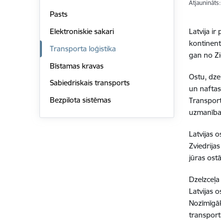
Atjaunināts
Pasts
Latvija i
Elektroniskie sakari
kontinent
Transporta loģistika
gan no Zi
Bīstamas kravas
Ostu, dze
Sabiedriskais transports
un naftas
Bezpilota sistēmas
Transport
uzmanība
Latvijas 
Zviedrija
jūras ost
Dzelzceļa
Latvijas 
Nozīmīgāk
transporta