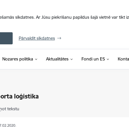
iešamās sīkdatnes. Ar Jūsu piekrišanu papildus šajā vietnē var tikt i
Pārvaldīt sīkdatnes
Nozares politika
Aktualitātes
Fondi un ES
Konta
orta loģistika
ņot tekstu
27.02.2020.