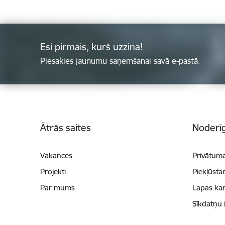
Esi pirmais, kurš uzzina!
Piesakies jaunumu saņemšanai savā e-pastā.
Kājene
Ātrās saites
Noderīg
Vakances
Privātuma
Projekti
Piekļūsta
Par mums
Lapas kar
Sīkdatņu 