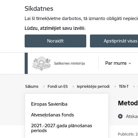
Pāriet uz lapas saturu
Sīkdatnes
Lai šī tīmekļvietne darbotos, tā izmanto obligāti nepiec
Lūdzu, atzīmējiet savu izvēli:
Noraidīt
Apstiprināt visas
Par mums
Sākums
Fondi un ES
Iepriekšējie periodi
TEN-T
Metod
Eiropas Savienība
Atveseļošanas fonds
Atska
2021.-2027.gada plānošanas
periods
Publicēts: 