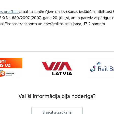
tes prasības
atbalsta saņēmējiem un ieviešanas iestādēm, atbilstoš
EK) Nr. 680/2007 (2007. gada 20. jūnijs), ar ko paredz vispārīgus 
nai Eiropas transporta un enerģētikas tīklu jomā, 17.2 pantam.
Vai šī informācija bija noderīga?
Sniegt atsauksmi