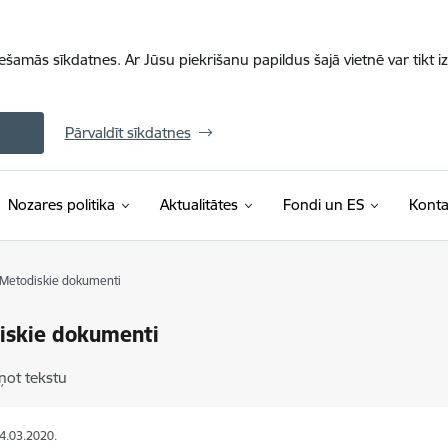
iešamās sīkdatnes. Ar Jūsu piekrišanu papildus šajā vietnē var tikt i
Pārvaldīt sīkdatnes
Nozares politika
Aktualitātes
Fondi un ES
Konta
Metodiskie dokumenti
iskie dokumenti
ņot tekstu
24.03.2020.