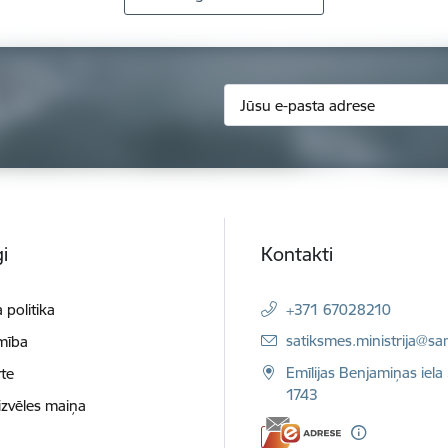
i
Kontakti
 politika
+371 67028210
E-pasts:
satiksmes.ministrija@sa
mība
Emīlijas Benjamiņas iela 
te
1743
izvēles maiņa