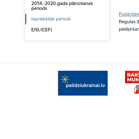
2014.-2020.gada plānošanas
periods
Publicitā
Iepriekšējie periodi
Regulas (
piešķirša
EISI/(CEF)