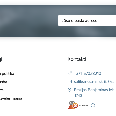
i
Kontakti
 politika
+371 67028210
E-pasts:
satiksmes.ministrija@sa
mība
Emīlijas Benjamiņas iela 
te
1743
izvēles maiņa