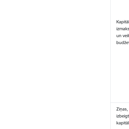
Kapitā
izmaks
un vei
budže
Ziņas,
izbeigt
kapitā