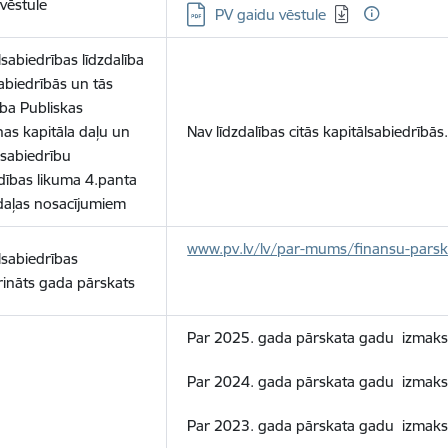
vēstule
Lejupielādēt:
PV gaidu vēstule
lsabiedrības līdzdalība
sabiedrībās un tās
tība Publiskas
as kapitāla daļu un
Nav līdzdalības citās kapitālsabiedrībās
lsabiedrību
dības likuma 4.panta
daļas nosacījumiem
www.pv.lv/lv/par-mums/finansu-parsk
lsabiedrības
rināts gada pārskats
Par 2025. gada pārskata gadu izmaks
Par 2024. gada pārskata gadu izmaksā
Par 2023. gada pārskata gadu izmaksā