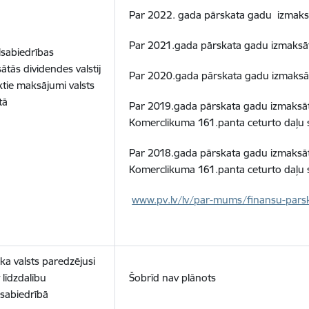
Par 2022. gada pārskata gadu izmaksā
Par 2021.gada pārskata gadu izmaksāt
lsabiedrības
ātās dividendes valstij
Par 2020.gada pārskata gadu izmaksāt
ktie maksājumi valsts
tā
Par 2019.gada pārskata gadu izmaksāt
Komerclikuma 161.panta ceturto daļu s
Par 2018.gada pārskata gadu izmaksāt
Komerclikuma 161.panta ceturto daļu s
www.pv.lv/lv/par-mums/finansu-parsk
 ka valsts paredzējusi
 līdzdalību
Šobrīd nav plānots
lsabiedrībā