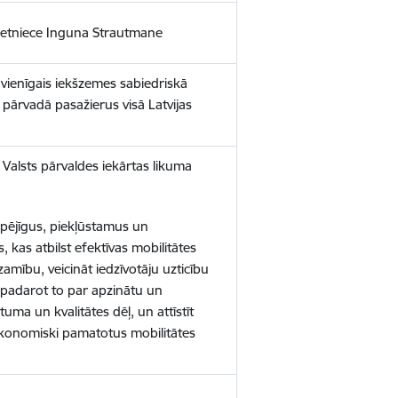
 vietniece Inguna Strautmane
r vienīgais iekšzemes sabiedriskā
pārvadā pasažierus visā Latvijas
t Valsts pārvaldes iekārtas likuma
spējīgus, piekļūstamus un
kas atbilst efektīvas mobilitātes
amību, veicināt iedzīvotāju uzticību
 padarot to par apzinātu un
uma un kvalitātes dēļ, un attīstīt
ekonomiski pamatotus mobilitātes