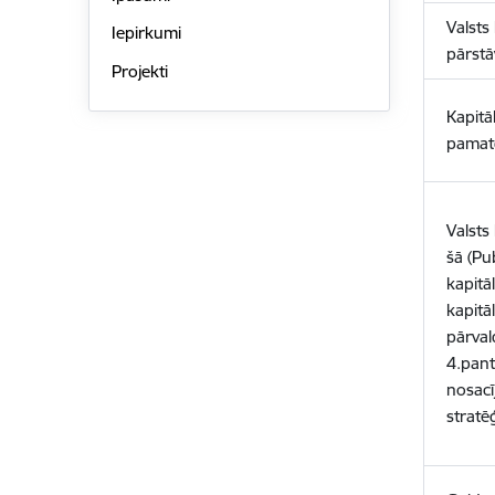
Valsts
Iepirkumi
pārstā
Projekti
Kapitā
pamat
Valsts 
šā (Pu
kapitā
kapitā
pārval
4.pant
nosacī
stratē