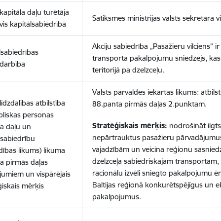
 kapitāla daļu turētāja
Satiksmes ministrijas valsts sekretāra
vis kapitālsabiedrībā
Akciju sabiedrība „Pasažieru vilciens” i
lsabiedrības
transporta pakalpojumu sniedzējs, kas 
darbība
teritorijā pa dzelzceļu.
Valsts pārvaldes iekārtas likums: atbils
līdzdalības atbilstība
88.panta pirmās daļas 2.punktam.
bliskas personas
Stratēģiskais mērķis:
nodrošināt ilgt
la daļu un
nepārtrauktus pasažieru pārvadājumus, 
lsabiedrību
vajadzībām un veicina reģionu sasniedz
dības likums) likuma
dzelzceļa sabiedriskajam transportam,
a pirmās daļas
racionālu izvēli sniegto pakalpojumu ērt
jumiem un vispārējais
Baltijas reģionā konkurētspējīgus un 
ģiskais mērķis
pakalpojumus.