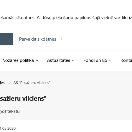
iešamās sīkdatnes. Ar Jūsu piekrišanu papildus šajā vietnē var tikt i
Pārvaldīt sīkdatnes
Nozares politika
Aktualitātes
Fondi un ES
Konta
des
AS "Pasažieru vilciens"
sažieru vilciens"
ņot tekstu
11.05.2020.