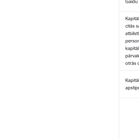
Gaidu 
Kapitā
citās 
atbils
person
kapitā
pārval
otrās 
Kapitā
apstip