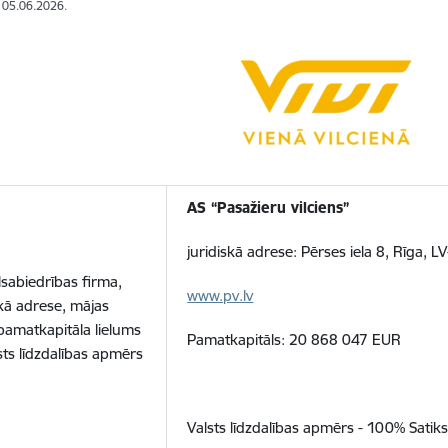
: 05.06.2026.
AS “Pasažieru vilciens”
juridiskā adrese: Pērses iela 8, Rīga, L
lsabiedrības firma,
www.pv.lv
skā adrese, mājas
pamatkapitāla lielums
Pamatkapitāls: 20 868 047 EUR
sts līdzdalības apmērs
Valsts līdzdalības apmērs - 100% Satiks