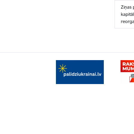
Ziņas 
kapitā
reorga