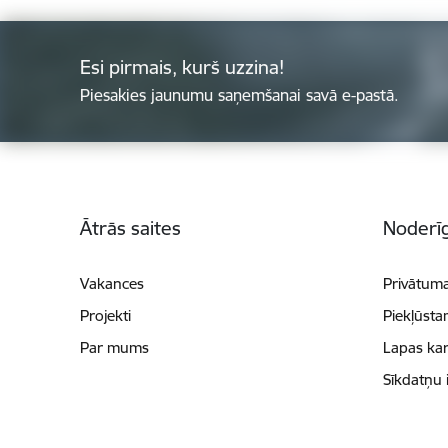
Esi pirmais, kurš uzzina!
Piesakies jaunumu saņemšanai savā e-pastā.
Kājene
Ātrās saites
Noderīg
Vakances
Privātuma
Projekti
Piekļūsta
Par mums
Lapas kar
Sīkdatņu 