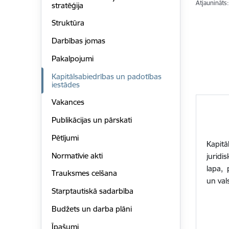
Atjaunināts
stratēģija
Struktūra
Darbības jomas
Pakalpojumi
Kapitālsabiedrības un padotības
iestādes
Vakances
Publikācijas un pārskati
Pētījumi
Kapitā
Normatīvie akti
juridi
lapa, 
Trauksmes celšana
un val
Starptautiskā sadarbība
Budžets un darba plāni
Īpašumi