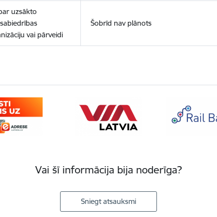
par uzsākto
lsabiedrības
Šobrīd nav plānots
nizāciju vai pārveidi
Vai šī informācija bija noderīga?
Sniegt atsauksmi