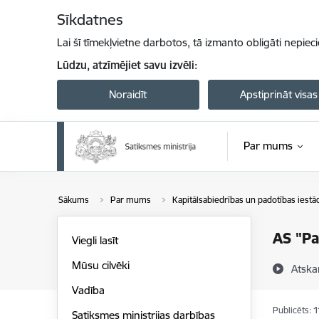
Pāriet uz lapas saturu
Sīkdatnes
Lai šī tīmekļvietne darbotos, tā izmanto obligāti nepiec
Lūdzu, atzīmējiet savu izvēli:
Noraidīt
Apstiprināt visas
Par mums
Sākums
Par mums
Kapitālsabiedrības un padotības iestā
AS "Pa
Viegli lasīt
Mūsu cilvēki
Atska
Vadība
Publicēts: 
Satiksmes ministrijas darbības