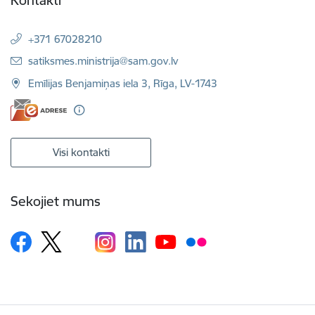
Kontakti
+371 67028210
E-pasts:
satiksmes.ministrija@sam.gov.lv
Emīlijas Benjamiņas iela 3, Rīga, LV-1743
Visi kontakti
Sekojiet mums