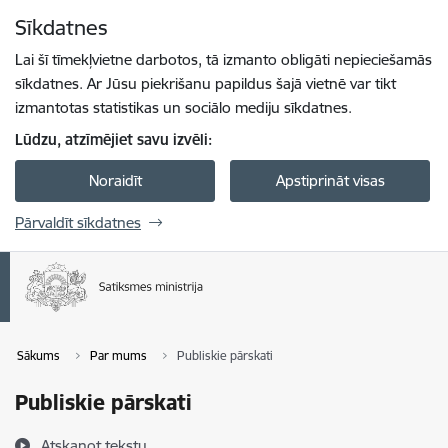
Pāriet uz lapas saturu
Sīkdatnes
Spied
lai meklētu
Enter
Lai šī tīmekļvietne darbotos, tā izmanto obligāti nepieciešamās
sīkdatnes. Ar Jūsu piekrišanu papildus šajā vietnē var tikt
izmantotas statistikas un sociālo mediju sīkdatnes.
Lūdzu, atzīmējiet savu izvēli:
Noraidīt
Apstiprināt visas
Pārvaldīt sīkdatnes
Sākums
Par mums
Publiskie pārskati
Publiskie pārskati
Atskaņot tekstu