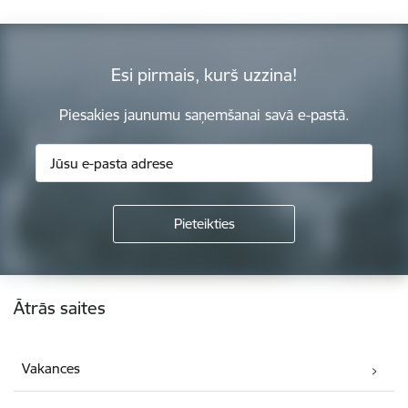
Esi pirmais, kurš uzzina!
Piesakies jaunumu saņemšanai savā e-pastā.
Kājene
Ātrās saites
Vakances