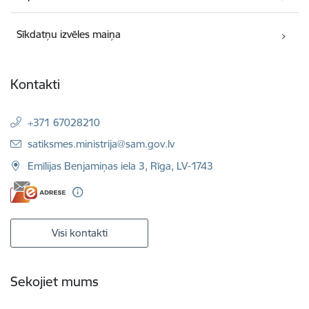
Sīkdatņu izvēles maiņa
Kontakti
+371 67028210
E-pasts:
satiksmes.ministrija@sam.gov.lv
Emīlijas Benjamiņas iela 3, Rīga, LV-1743
Visi kontakti
Sekojiet mums