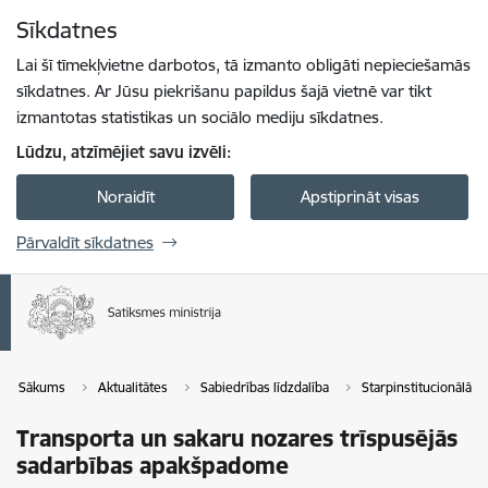
Pāriet uz lapas saturu
Sīkdatnes
Spied
lai meklētu
Enter
Lai šī tīmekļvietne darbotos, tā izmanto obligāti nepieciešamās
sīkdatnes. Ar Jūsu piekrišanu papildus šajā vietnē var tikt
izmantotas statistikas un sociālo mediju sīkdatnes.
Lūdzu, atzīmējiet savu izvēli:
Noraidīt
Apstiprināt visas
Pārvaldīt sīkdatnes
Sākums
Aktualitātes
Sabiedrības līdzdalība
Starpinstitucionālās
Transporta un sakaru nozares trīspusējās
sadarbības apakšpadome