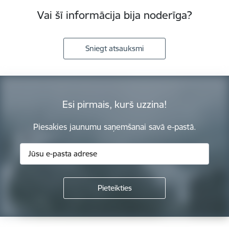
Vai šī informācija bija noderīga?
Sniegt atsauksmi
Esi pirmais, kurš uzzina!
Piesakies jaunumu saņemšanai savā e-pastā.
Kājene