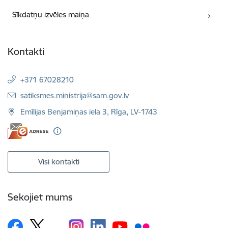
Sīkdatņu izvēles maiņa
Kontakti
+371 67028210
E-pasts:
satiksmes.ministrija@sam.gov.lv
Emīlijas Benjamiņas iela 3, Rīga, LV-1743
Visi kontakti
Sekojiet mums