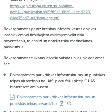
https://op.europa.eu/en/publication-
detail/-/publication/e05f89e1-6bc9-11ee-9220-
01aa75ed71a1/language-en
).
Rokasgrāmatas palīdz kritiskās infrastruktūras objektu
īpašniekiem vai tiesiskajiem valdītājiem veikt risku
novērtēšanu, to analīzi un noteikt risku mazināšanas
pasākumus.
Rokasgrāmatas tulkotas latviešu valodā un lejupielādējamas
šeit:
Rokasgrāmata par kritiskās infrastruktūras un publiskās
telpas aizsardzību no UAS: piecu fāžu pieeja C-UAS
ieinteresētajām pusēm
Lejupielādēt:
Rokasgrāmata par kritiskās infrastruktūras un
publiskās telpas aizsardzību