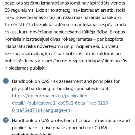
bezpilota sistēmu izmantošanas jomā nav izstrādāts vienots
ES regulējums. Līdz ar to attiecīgi nav izstrādāti arī atbilstoši
risku novērtēšanas kritēji un risku mazināšanas pasākumi.
Tomēr šī brīža bezpilota sistēmu izmantošanas iespējas rada
riskus, kuru novēršanai nepieciešama tūlītēja rīcība. Eiropas
Komisija ir izstrādājusi divas rokasgrāmatas – par bezpilota
lidaparātu riska novērtējumu un principiem ēku un vietu
fiziskai aizsardzībai, kā arī par kritiskās infrastruktūras un
publiskās telpas aizsardzību no bezpilota lidaparātiem un tās
ir pieejamas publiski:
Handbook on UAS risk assessment and principles for
physical hardening of buildings and sites (skatīt:
https://op.europa.eu/en/publication-
detail/-/publication/21cb95e2-6bca-11ee-9220-
01aa75ed71a1/language-en
);
Handbook on UAS protection of critical infrastructure and
public space : a five phase approach for C-UAS
stakeholders (skatīt: