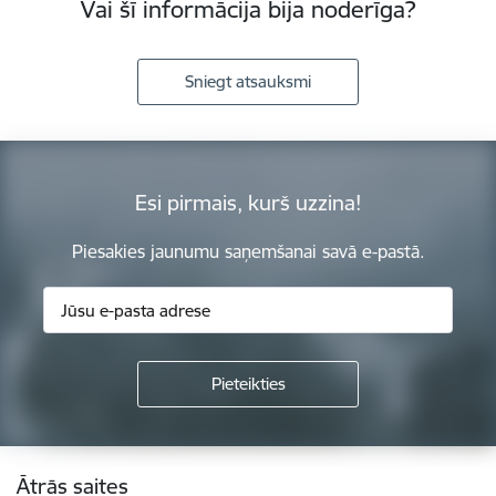
Vai šī informācija bija noderīga?
Sniegt atsauksmi
Esi pirmais, kurš uzzina!
Piesakies jaunumu saņemšanai savā e-pastā.
Kājene
Ātrās saites