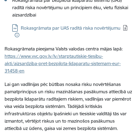
Rokasgrāmata par bezpilota lidaparātu sistēmu (UAS)
radītā riska novērtējumu un principiem ēku, vietu fiziskai
aizsardzībai
Lejupielādēt:
Rokasgrāmata par UAS radītā riska novērtējumu
Rokasgrāmata pieejama Valsts valodas centra mājas lapā:
https://www.vvc.gov.lv/lv/starptautiskie-tiesibu-
akti/aizsardziba-pret-bezpilota-lidaparatu-sistemam-eur-
31458-en
Lai gan vadlīnijas pēc būtības nosaka risku novērtēšanas
pamatprincipus un risku mazināšanas pasākumus attiecībā uz
bezpilota lidaparātu radītajiem riskiem, vadlīnijas var piemērot
visa veida bezpilota sistēmām. Tādējādi kritiskās
infrastruktūras objektu īpašnieki un tiesiskie valdītāji tās var
izmantot, vērtējot riskus un to mazinošos pasākumus
attiecībā uz ūdens, gaisa vai zemes bezpilota sistēmām.