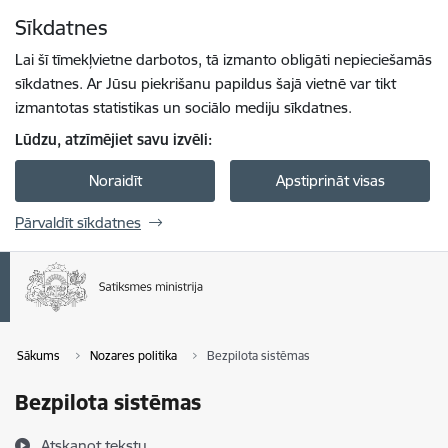
Pāriet uz lapas saturu
Sīkdatnes
Spied
lai meklētu
Enter
Lai šī tīmekļvietne darbotos, tā izmanto obligāti nepieciešamās
sīkdatnes. Ar Jūsu piekrišanu papildus šajā vietnē var tikt
izmantotas statistikas un sociālo mediju sīkdatnes.
Lūdzu, atzīmējiet savu izvēli:
Noraidīt
Apstiprināt visas
Pārvaldīt sīkdatnes
Sākums
Nozares politika
Bezpilota sistēmas
Bezpilota sistēmas
Atskaņot tekstu