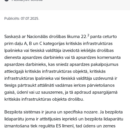
Publicēts: 07.07.2025.
2
Saskaņā ar Nacionālās drošības likuma 22.
panta ceturto
prim daļu A, B un C kategorijas kritiskās infrastruktūras
īpašnieka vai tiesiskā valdītāja izveidotā iekšējās drošības
dienesta apsardzes darbinieks vai tā apsardzes komersanta
apsardzes darbinieks, kas sniedz apsardzes pakalpojumus
attiecīgajā kritiskās infrastruktūras objektā, kritiskās
infrastruktūras īpašnieka vai tiesiskā valdītāja uzdevumā ir
tiesīgs pārtraukt attālināti vadāmas ierīces pārvietošanos
gaisā, ūdenī vai uz sauszemes, ja tā apdraud apsargājamā
kritiskās infrastruktūras objekta drošību.
Bezpilota sistēmas ir jauna un specifiska nozare. Ja bezpilota
lidaparātu joma ir attīstījusies iepriekš un bezpilota lidaparātu
izmantošana tiek regulēta ES līmenī, tad ūdens un zemes