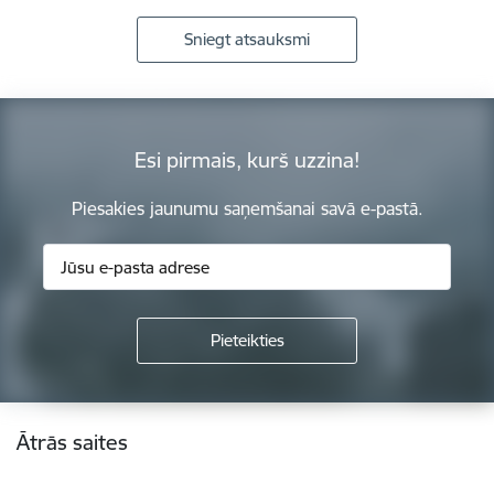
Sniegt atsauksmi
Esi pirmais, kurš uzzina!
Piesakies jaunumu saņemšanai savā e-pastā.
Kājene
Ātrās saites