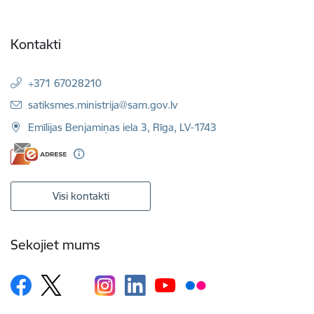
Kontakti
+371 67028210
E-pasts:
satiksmes.ministrija@sam.gov.lv
Emīlijas Benjamiņas iela 3, Rīga, LV-1743
Visi kontakti
Sekojiet mums