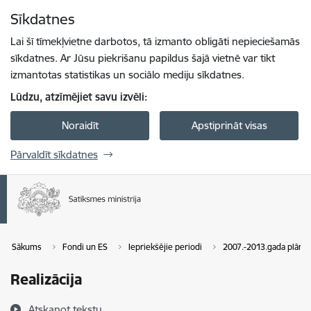
Pāriet uz lapas saturu
Sīkdatnes
Spied
lai meklētu
Enter
Lai šī tīmekļvietne darbotos, tā izmanto obligāti nepieciešamās
sīkdatnes. Ar Jūsu piekrišanu papildus šajā vietnē var tikt
izmantotas statistikas un sociālo mediju sīkdatnes.
Lūdzu, atzīmējiet savu izvēli:
Noraidīt
Apstiprināt visas
Pārvaldīt sīkdatnes
Sākums
Fondi un ES
Iepriekšējie periodi
2007.-2013.gada plāno
Realizācija
Atskaņot tekstu