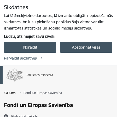
Pāriet uz lapas saturu
Sīkdatnes
Spied
lai meklētu
Enter
Lai šī tīmekļvietne darbotos, tā izmanto obligāti nepieciešamās
sīkdatnes. Ar Jūsu piekrišanu papildus šajā vietnē var tikt
izmantotas statistikas un sociālo mediju sīkdatnes.
Lūdzu, atzīmējiet savu izvēli:
Noraidīt
Apstiprināt visas
Pārvaldīt sīkdatnes
Sākums
Fondi un Eiropas Savienība
Fondi un Eiropas Savienība
Atskaņot tekstu