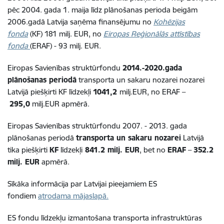
pēc 2004. gada 1. maija līdz plānošanas perioda beigām
2006.gadā Latvija saņēma finansējumu no
Kohēzijas
fonda
(KF) 181 milj. EUR, no
Eiropas Reģionālās attīstības
fonda
(ERAF) - 93 milj. EUR.
Eiropas Savienības struktūrfondu
2014.-2020.gada
plānošanas periodā
transporta un sakaru nozarei nozarei
Latvijā piešķirti KF līdzekļi
1041,2
milj.EUR, no ERAF –
295,0
milj.EUR apmērā.
Eiropas Savienības struktūrfondu 2007. - 2013. gada
plānošanas periodā
transporta un sakaru nozarei
Latvijā
tika piešķirti
KF
līdzekļi
841.2 milj. EUR
, bet no
ERAF
–
352.2
milj. EUR
apmērā.
Sīkāka informācija par Latvijai pieejamiem ES
fondiem
atrodama mājaslapā.
ES fondu līdzekļu izmantošana transporta infrastruktūras