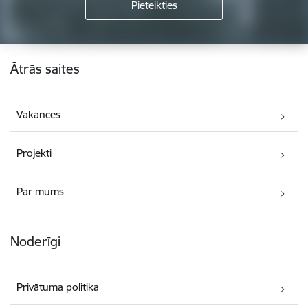
Kājene
Ātrās saites
Vakances
Projekti
Par mums
Noderīgi
Privātuma politika