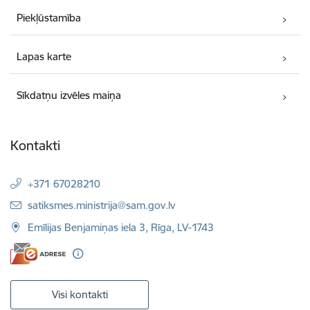
Piekļūstamība
Lapas karte
Sīkdatņu izvēles maiņa
Kontakti
+371 67028210
E-pasts:
satiksmes.ministrija@sam.gov.lv
Emīlijas Benjamiņas iela 3, Rīga, LV-1743
Visi kontakti