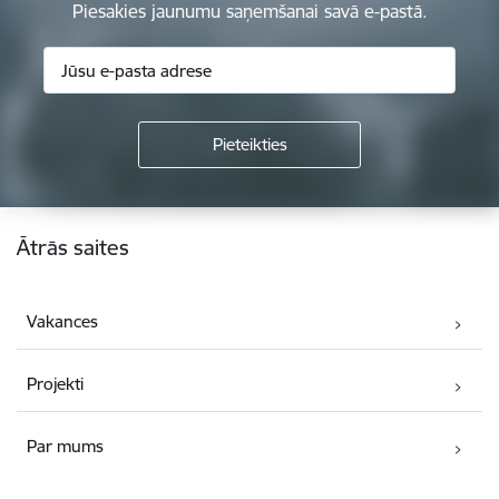
Piesakies jaunumu saņemšanai savā e-pastā.
Kājene
Ātrās saites
Vakances
Projekti
Par mums