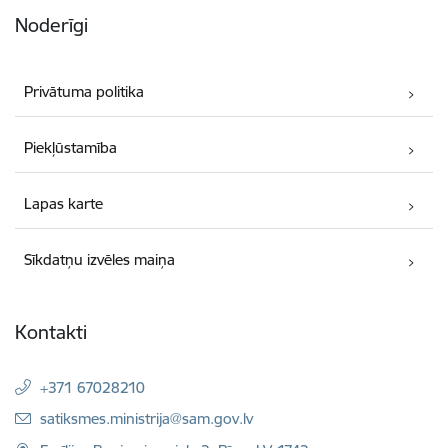
Noderīgi
Privātuma politika
Piekļūstamība
Lapas karte
Sīkdatņu izvēles maiņa
Kontakti
+371 67028210
E-pasts:
satiksmes.ministrija@sam.gov.lv