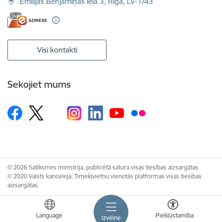
Emīlijas Benjamiņas iela 3, Rīga, LV-1743
Visi kontakti
Sekojiet mums
© 2026 Satiksmes ministrija, publicētā satura visas tiesības aizsargātas.
© 2020 Valsts kanceleja, Tīmekļvietņu vienotās platformas visas tiesības
aizsargātas.
Language
Piekļūstamība
Izvēlne