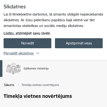
Pāriet uz lapas saturu
Sīkdatnes
Spied
lai meklētu
Enter
Lai šī tīmekļvietne darbotos, tā izmanto obligāti nepieciešamās
sīkdatnes. Ar Jūsu piekrišanu papildus šajā vietnē var tikt
izmantotas statistikas un sociālo mediju sīkdatnes.
Lūdzu, atzīmējiet savu izvēli:
Noraidīt
Apstiprināt visas
Pārvaldīt sīkdatnes
Sākums
Tīmekļa vietnes novērtējums
Tīmekļa vietnes novērtējums