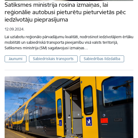
Satiksmes ministrija rosina izmaiņas, lai
reģionālie autobusi pieturētu pieturvietās pēc
iedzīvotāju pieprasījuma
12.09.2024.
Lai uzlabotu reģionālo pārvadājumu kvalitāti, nodrošinot iedzīvotājiem ērtāku
mobilitāti un sabiedriskā transporta pieejamību visā valsts teritorijā,
Satiksmes ministrija (SM) sagatavojusi izmaiņas…
Jaunumi
Sabiedriskais transports
Sabiedrības līdzdalība