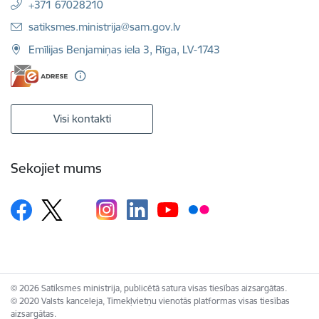
+371 67028210
E-pasts:
satiksmes.ministrija@sam.gov.lv
Emīlijas Benjamiņas iela 3, Rīga, LV-1743
Visi kontakti
Sekojiet mums
© 2026 Satiksmes ministrija, publicētā satura visas tiesības aizsargātas.
© 2020 Valsts kanceleja, Tīmekļvietņu vienotās platformas visas tiesības
aizsargātas.