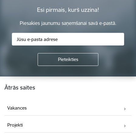
Esi pirmais, kurš uzzina!
Piesakies jaunumu saņemšanai savā e-pastā.
Kājene
Ātrās saites
Vakances
Projekti