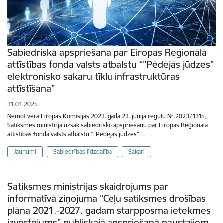
Sabiedriskā apspriešana par Eiropas Reģionālā
attīstības fonda valsts atbalstu “”Pēdējās jūdzes”
elektronisko sakaru tīklu infrastruktūras
attīstīšana”
31.01.2025.
Ņemot vērā Eiropas Komisijas 2023. gada 23. jūnija regulu Nr.2023/1315,
Satiksmes ministrija uzsāk sabiedrisko apspriešanu par Eiropas Reģionālā
attīstības fonda valsts atbalstu “”Pēdējās jūdzes”…
Jaunumi
Sabiedrības līdzdalība
Sakari
Satiksmes ministrijas skaidrojums par
informatīvā ziņojuma “Ceļu satiksmes drošības
plāna 2021.-2027. gadam starpposma ietekmes
izvērtējums” publiskajā apspriešanā paustajiem