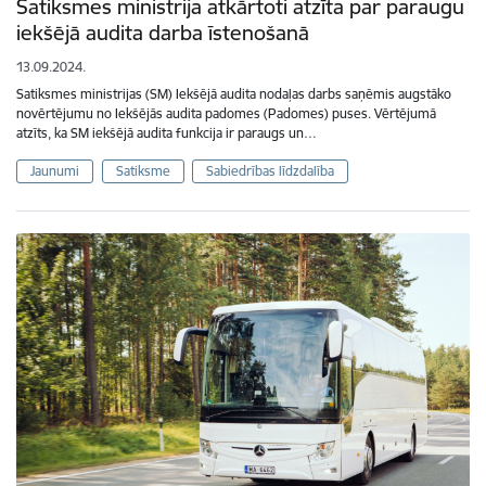
Satiksmes ministrija atkārtoti atzīta par paraugu
iekšējā audita darba īstenošanā
13.09.2024.
Satiksmes ministrijas (SM) Iekšējā audita nodaļas darbs saņēmis augstāko
novērtējumu no Iekšējās audita padomes (Padomes) puses. Vērtējumā
atzīts, ka SM iekšējā audita funkcija ir paraugs un…
Jaunumi
Satiksme
Sabiedrības līdzdalība