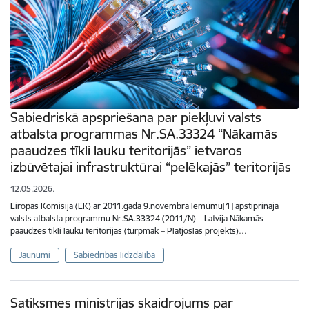
Sabiedriskā apspriešana par piekļuvi valsts
atbalsta programmas Nr.SA.33324 “Nākamās
paaudzes tīkli lauku teritorijās” ietvaros
izbūvētajai infrastruktūrai “pelēkajās” teritorijās
12.05.2026.
Eiropas Komisija (EK) ar 2011.gada 9.novembra lēmumu[1] apstiprināja
valsts atbalsta programmu Nr.SA.33324 (2011/N) – Latvija Nākamās
paaudzes tīkli lauku teritorijās (turpmāk – Platjoslas projekts)…
Jaunumi
Sabiedrības līdzdalība
Satiksmes ministrijas skaidrojums par