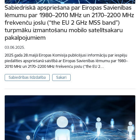
Sabiedriskā apspriešana par Eiropas Savienības
lēmumu par 1980–2010 MHz un 2170–2200 MHz
frekvenču joslu (“the EU 2 GHz MSS band”)
turpmāku izmantošanu mobilo satelītsakaru
pakalpojumiem
03.06.2025.
2025.gada 28.maijā Eiropas Komisija publicējusi informāciju par iespēju
piedalīties apspriešanā saistībā ar Eiropas Savienības lēmumu par 1980–
2010 MHz un 2170–2200 MHz frekvenču joslu (“the EU 2…
Sabiedrības līdzdalība
Sakari