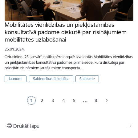
Mobilitātes vienlīdzības un piekļūstamības
konsultatīvā padome diskutē par risinājumiem
mobilitātes uzlabošanai
25.01.2024.
Ceturtdien, 25. janvārī, notika pērn nogalē izveidotās Mobilitātes vienlīdzības
un piekļūstamības konsultatīvā padomes pirmā sēde, kurā diskutēja par
prioritāri risināmiem jautājumiem transporta…
Jaunumi
Sabiedrības līdzdalība
Satiksme
Lapošana
…
1
2
3
4
5
8
Pašreizējā lapa
Lapa
Lapa
Lapa
Lapa
Drukāt lapu