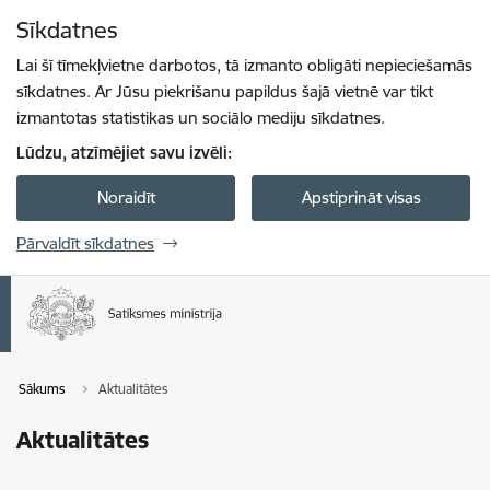
Pāriet uz lapas saturu
Sīkdatnes
Spied
lai meklētu
Enter
Lai šī tīmekļvietne darbotos, tā izmanto obligāti nepieciešamās
sīkdatnes. Ar Jūsu piekrišanu papildus šajā vietnē var tikt
izmantotas statistikas un sociālo mediju sīkdatnes.
Lūdzu, atzīmējiet savu izvēli:
Noraidīt
Apstiprināt visas
Pārvaldīt sīkdatnes
Sākums
Aktualitātes
Aktualitātes