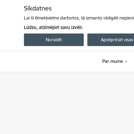
Pāriet uz lapas saturu
Sīkdatnes
Lai šī tīmekļvietne darbotos, tā izmanto obligāti nepiec
Lūdzu, atzīmējiet savu izvēli:
Noraidīt
Apstiprināt visas
Par mums
Satiksmes ministrija