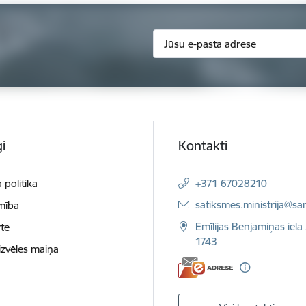
i
Kontakti
 politika
+371 67028210
E-pasts:
satiksmes.ministrija@sa
mība
Emīlijas Benjamiņas iela 
te
1743
izvēles maiņa