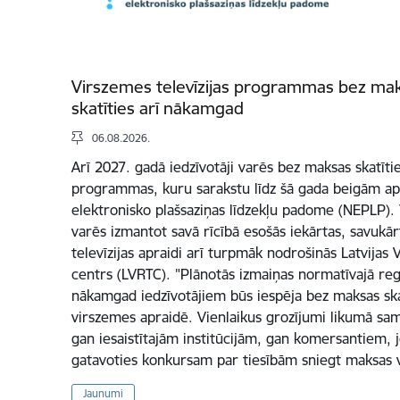
Virszemes televīzijas programmas bez maks
skatīties arī nākamgad
06.08.2026.
Arī 2027. gadā iedzīvotāji varēs bez maksas skatītie
programmas, kuru sarakstu līdz šā gada beigām aps
elektronisko plašsaziņas līdzekļu padome (NEPLP). T
varēs izmantot savā rīcībā esošās iekārtas, savuk
televīzijas apraidi arī turpmāk nodrošinās Latvijas V
centrs (LVRTC). "Plānotās izmaiņas normatīvajā reg
nākamgad iedzīvotājiem būs iespēja bez maksas ska
virszemes apraidē. Vienlaikus grozījumi likumā sam
gan iesaistītajām institūcijām, gan komersantiem,
gatavoties konkursam par tiesībām sniegt maksas
Jaunumi