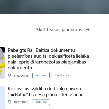
Skatīt visus jaunumus
Pabeigts Rail Baltica dokumentu
pieejamības audits: deklasificēta lielākā
daļa iepriekš ierobežotas pieejamības
dokumentu
Jaunumi
Rail Baltica
31.07.2026.
Kozlovskis: valdība dod zaļo gaismu
“airBaltic” biznesa plāna īstenošanai
Jaunumi
30.07.2026.