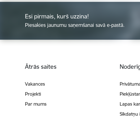
Esi pirmais, kurš uzzina!
Piesakies jaunumu saņemšanai savā e-pastā.
Kājene
Ātrās saites
Noderīg
Vakances
Privātuma
Projekti
Piekļūsta
Par mums
Lapas kar
Sīkdatņu 