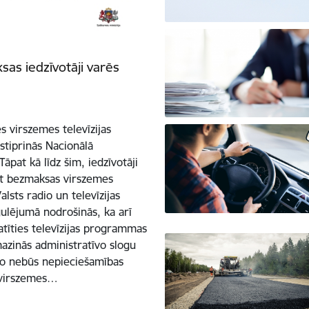
as iedzīvotāji varēs
s virszemes televīzijas
tiprinās Nacionālā
āpat kā līdz šim, iedzīvotāji
ārt bezmaksas virszemes
alsts radio un televīzijas
ulējumā nodrošinās, ka arī
tīties televīzijas programmas
azinās administratīvo slogu
 jo nebūs nepieciešamības
 virszemes…