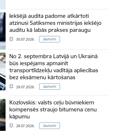
Iekšējā audita padome atkārtoti
atzinusi Satiksmes ministrijas iekšējo
auditu kā labās prakses paraugu
Jaunumi
30.07.2026.
No 2. septembra Latvijā un Ukrainā
būs iespējams apmainīt
transportlīdzekļu vadītāja apliecības
bez eksāmenu kārtošanas
Jaunumi
29.07.2026.
Kozlovskis: valsts ceļu būvniekiem
kompensēs straujo bitumena cenu
kāpumu
Jaunumi
28.07.2026.