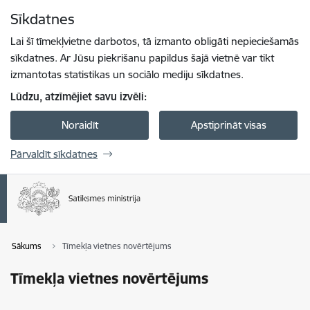
Pāriet uz lapas saturu
Sīkdatnes
Spied
lai meklētu
Enter
Lai šī tīmekļvietne darbotos, tā izmanto obligāti nepieciešamās
sīkdatnes. Ar Jūsu piekrišanu papildus šajā vietnē var tikt
izmantotas statistikas un sociālo mediju sīkdatnes.
Lūdzu, atzīmējiet savu izvēli:
Noraidīt
Apstiprināt visas
Pārvaldīt sīkdatnes
Sākums
Tīmekļa vietnes novērtējums
Tīmekļa vietnes novērtējums