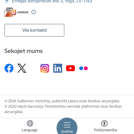
Emīlijas Benjamiņas iela 3, Rīga, LV-1743
Visi kontakti
Sekojiet mums
© 2026 Satiksmes ministrija, publicētā satura visas tiesības aizsargātas.
© 2020 Valsts kanceleja, Tīmekļvietņu vienotās platformas visas tiesības
aizsargātas.
Language
Piekļūstamība
Izvēlne