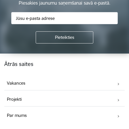
Piesakies jaunumu saņemšanai savā e-pastā.
Kājene
Ātrās saites
Vakances
Projekti
Par mums