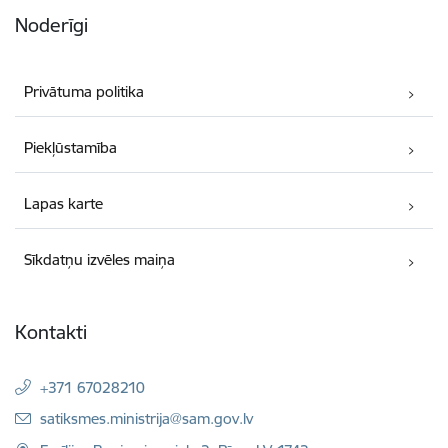
Noderīgi
Privātuma politika
Piekļūstamība
Lapas karte
Sīkdatņu izvēles maiņa
Kontakti
+371 67028210
E-pasts:
satiksmes.ministrija@sam.gov.lv