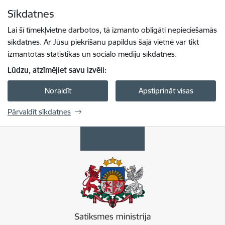
Pāriet uz lapas saturu
Sīkdatnes
Spied
lai meklētu
Enter
Lai šī tīmekļvietne darbotos, tā izmanto obligāti nepieciešamās
sīkdatnes. Ar Jūsu piekrišanu papildus šajā vietnē var tikt
izmantotas statistikas un sociālo mediju sīkdatnes.
Lūdzu, atzīmējiet savu izvēli:
Noraidīt
Apstiprināt visas
Pārvaldīt sīkdatnes
Satiksmes ministrija