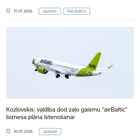
31.07.2026.
Jaunumi
Rail Baltica
Kozlovskis: valdība dod zaļo gaismu “airBaltic”
biznesa plāna īstenošanai
30.07.2026.
Jaunumi