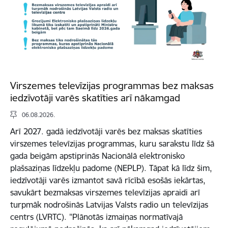
Virszemes televīzijas programmas bez maksas
iedzīvotāji varēs skatīties arī nākamgad
06.08.2026.
Arī 2027. gadā iedzīvotāji varēs bez maksas skatīties
virszemes televīzijas programmas, kuru sarakstu līdz šā
gada beigām apstiprinās Nacionālā elektronisko
plašsaziņas līdzekļu padome (NEPLP). Tāpat kā līdz šim,
iedzīvotāji varēs izmantot savā rīcībā esošās iekārtas,
savukārt bezmaksas virszemes televīzijas apraidi arī
turpmāk nodrošinās Latvijas Valsts radio un televīzijas
centrs (LVRTC). "Plānotās izmaiņas normatīvajā