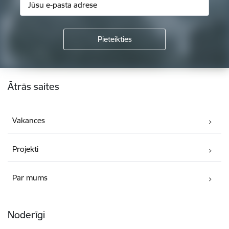
Kājene
Ātrās saites
Vakances
Projekti
Par mums
Noderīgi