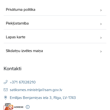
Privātuma politika
Piekļūstamība
Lapas karte
Sīkdatņu izvēles maiņa
Kontakti
+371 67028210
E-pasts:
satiksmes.ministrija@sam.gov.lv
Emīlijas Benjamiņas iela 3, Rīga, LV-1743