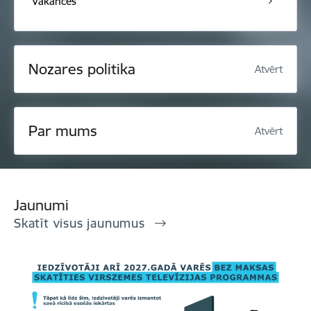
Vakances
Nozares politika
Atvērt
Par mums
Atvērt
Jaunumi
Skatīt visus jaunumus