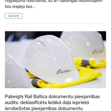
regulējumā nodrošinās, ka arī nākamgad iedzīvotājiem
būs iespēja bez…
Jaunumi
Pabeigts Rail Baltica dokumentu pieejamības
audits: deklasificēta lielākā daļa iepriekš
ierobežotas pieejamības dokumentu