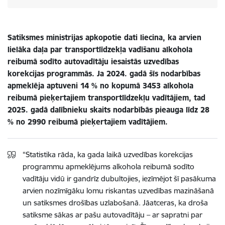
Satiksmes ministrijas apkopotie dati liecina, ka arvien
lielāka daļa par transportlīdzekļa vadīšanu alkohola
reibumā sodīto autovadītāju iesaistās uzvedības
korekcijas programmās. Ja 2024. gadā šīs nodarbības
apmeklēja aptuveni 14 % no kopumā 3453 alkohola
reibumā pieķertajiem transportlīdzekļu vadītājiem, tad
2025. gadā dalībnieku skaits nodarbībās pieauga līdz 28
% no 2990 reibumā pieķertajiem vadītājiem.
“Statistika rāda, ka gada laikā uzvedības korekcijas
programmu apmeklējums alkohola reibumā sodīto
vadītāju vidū ir gandrīz dubultojies, iezīmējot šī pasākuma
arvien nozīmīgāku lomu riskantas uzvedības mazināšanā
un satiksmes drošības uzlabošanā. Jāatceras, ka droša
satiksme sākas ar pašu autovadītāju – ar sapratni par