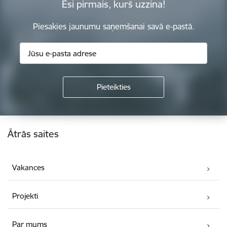
Esi pirmais, kurš uzzina!
Piesakies jaunumu saņemšanai savā e-pastā.
Kājene
Ātrās saites
Vakances
Projekti
Par mums