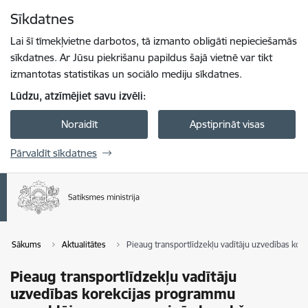
Pāriet uz lapas saturu
Sīkdatnes
Spied
lai meklētu
Enter
Lai šī tīmekļvietne darbotos, tā izmanto obligāti nepieciešamās
sīkdatnes. Ar Jūsu piekrišanu papildus šajā vietnē var tikt
izmantotas statistikas un sociālo mediju sīkdatnes.
Lūdzu, atzīmējiet savu izvēli:
Noraidīt
Apstiprināt visas
Pārvaldīt sīkdatnes
Sākums
Aktualitātes
Pieaug transportlīdzekļu vadītāju uzvedības k
Pieaug transportlīdzekļu vadītāju
uzvedības korekcijas programmu