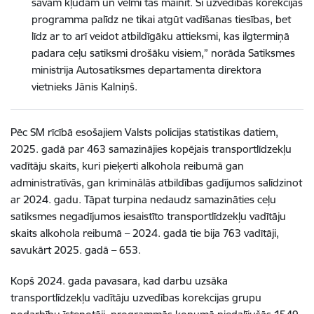
savām kļūdām un vēlmi tās mainīt. Šī uzvedības korekcijas
programma palīdz ne tikai atgūt vadīšanas tiesības, bet
līdz ar to arī veidot atbildīgāku attieksmi, kas ilgtermiņā
padara ceļu satiksmi drošāku visiem,” norāda Satiksmes
ministrija Autosatiksmes departamenta direktora
vietnieks Jānis Kalniņš.
Pēc SM rīcībā esošajiem Valsts policijas statistikas datiem,
2025. gadā par 463 samazinājies kopējais transportlīdzekļu
vadītāju skaits, kuri pieķerti alkohola reibumā gan
administratīvās, gan kriminālās atbildības gadījumos salīdzinot
ar 2024. gadu. Tāpat turpina nedaudz samazināties ceļu
satiksmes negadījumos iesaistīto transportlīdzekļu vadītāju
skaits alkohola reibumā – 2024. gadā tie bija 763 vadītāji,
savukārt 2025. gadā – 653.
Kopš 2024. gada pavasara, kad darbu uzsāka
transportlīdzekļu vadītāju uzvedības korekcijas grupu