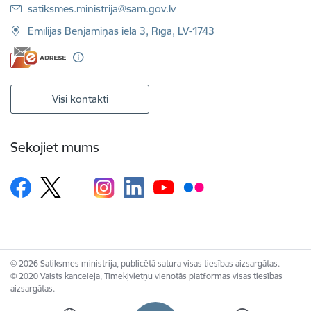
E-pasts:
satiksmes.ministrija@sam.gov.lv
Emīlijas Benjamiņas iela 3, Rīga, LV-1743
Visi kontakti
Sekojiet mums
© 2026 Satiksmes ministrija, publicētā satura visas tiesības aizsargātas.
© 2020 Valsts kanceleja, Tīmekļvietņu vienotās platformas visas tiesības
aizsargātas.