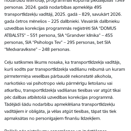
nodarbību īstenotāji, programmās kopumā piedalījušās 1549
personas. 2024. gadā nodarbības apmeklēja 495
transportlīdzekļu vadītāji, 2025. gadā – 829, savukārt 2026.
gada četros mēnešos – 225 dalībnieki. Visvairāk dalībnieku
uzvedības korekcijas programmās reģistrēti SIA “DOMUS
ATBALSTS” – 551 persona, SIA “Grandver klīnika” – 455
personas, SIA “Psihologs Tev” – 295 personas, bet SIA
“Medvaravīksne” – 248 personas.
Ceļu satiksmes likums nosaka, ka transportlīdzekļa vadītājs,
kurš sodīts par transportlīdzekļa vadīšanu reibumā un kuram
pirmstermiņa veselības pārbaudē nekonstatē alkohola,
narkotisko vai psihotropo vielu pārmērīgu lietošanu vai
atkarību, transportlīdzekļa vadīšanas tiesības var atgūt tikai
pēc dalības atbilstošā uzvedības korekcijas programmā.
Tādējādi šādu nodarbību apmeklēšana transportlīdzekļu
vadītājiem ir obligāta, ja vēlas atgūt tiesības, tāpat tās tiek
apmaksātas no personīgajiem finanšu līdzekļiem.