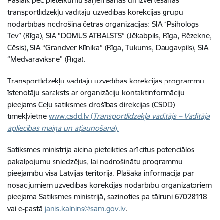
Pašlaik pēc pieteikumu saņemšanas un izvērtēšanas
transportlīdzekļu vadītāju uzvedības korekcijas grupu
nodarbības nodrošina četras organizācijas: SIA “Psihologs
Tev” (Rīga), SIA “DOMUS ATBALSTS” (Jēkabpils, Rīga, Rēzekne,
Cēsis), SIA “Grandver Klīnika” (Rīga, Tukums, Daugavpils), SIA
“Medvaravīksne” (Rīga).
Transportlīdzekļu vadītāju uzvedības korekcijas programmu
īstenotāju saraksts ar organizāciju kontaktinformāciju
pieejams Ceļu satiksmes drošības direkcijas (CSDD)
tīmekļvietnē
www.csdd.lv
(
Transportlīdzekļa vadītājs – Vadītāja
apliecības maiņa un atjaunošana
).
Satiksmes ministrija aicina pieteikties arī citus potenciālos
pakalpojumu sniedzējus, lai nodrošinātu programmu
pieejamību visā Latvijas teritorijā. Plašāka informācija par
nosacījumiem uzvedības korekcijas nodarbību organizatoriem
pieejama Satiksmes ministrijā, sazinoties pa tālruni 67028118
vai e‑pastā
janis.kalnins@sam.gov.lv
.