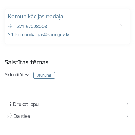
Komunikācijas nodaļa
+371 67028003
E-pasts:
komunikacijas@sam.gov.lv
Saistītas tēmas
Aktualitātes:
Jaunumi
Drukāt lapu
Dalīties