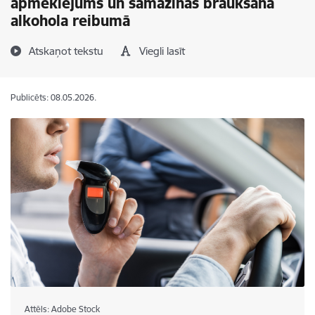
apmeklējums un samazinās braukšana
alkohola reibumā
Atskaņot tekstu
Viegli lasīt
Publicēts: 08.05.2026.
Attēls: Adobe Stock