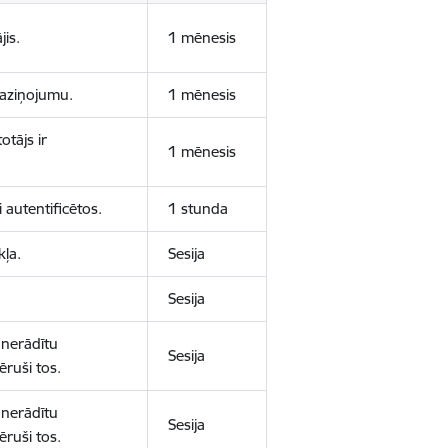
jis.
1 mēnesis
 paziņojumu.
1 mēnesis
otājs ir
1 mēnesis
 autentificētos.
1 stunda
kļa.
Sesija
Sesija
 nerādītu
Sesija
ēruši tos.
 nerādītu
Sesija
ēruši tos.