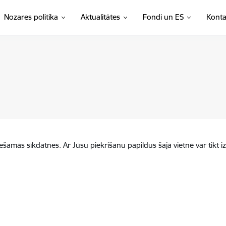
Nozares politika
Aktualitātes
Fondi un ES
Konta
iešamās sīkdatnes. Ar Jūsu piekrišanu papildus šajā vietnē var tikt i