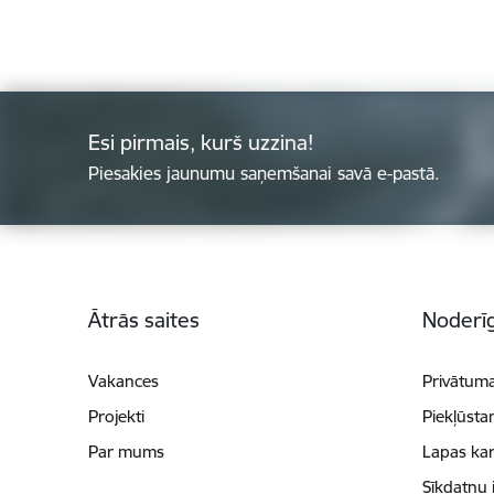
Esi pirmais, kurš uzzina!
Piesakies jaunumu saņemšanai savā e-pastā.
Kājene
Ātrās saites
Noderīg
Vakances
Privātuma
Projekti
Piekļūsta
Par mums
Lapas kar
Sīkdatņu 