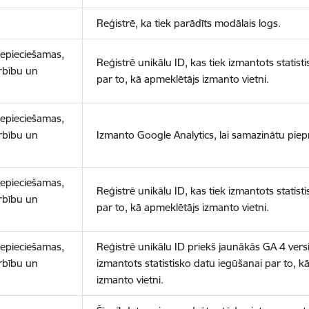
Reģistrē, ka tiek parādīts modālais logs.
nepieciešamas,
Reģistrē unikālu ID, kas tiek izmantots statist
arbību un
par to, kā apmeklētājs izmanto vietni.
nepieciešamas,
arbību un
Izmanto Google Analytics, lai samazinātu piep
nepieciešamas,
Reģistrē unikālu ID, kas tiek izmantots statist
arbību un
par to, kā apmeklētājs izmanto vietni.
nepieciešamas,
Reģistrē unikālu ID priekš jaunākās GA 4 versij
arbību un
izmantots statistisko datu iegūšanai par to, k
izmanto vietni.