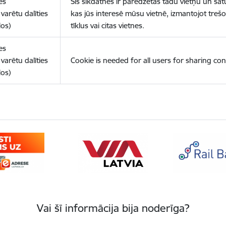
es
Šīs sīkdatnes ir paredzētas tādu vietņu un sat
varētu dalīties
kas jūs interesē mūsu vietnē, izmantojot treš
los)
tīklus vai citas vietnes.
es
varētu dalīties
Cookie is needed for all users for sharing con
los)
Vai šī informācija bija noderīga?