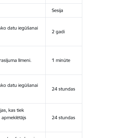
Sesija
isko datu iegūšanai
2 gadi
rasījuma līmeni.
1 minūte
isko datu iegūšanai
24 stundas
as, kas tiek
ā apmeklētājs
24 stundas