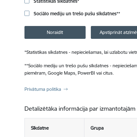
Statistikas sīkdatnes
*
Sociālo mediju un trešo pušu sīkdatnes
**
Noraidīt
Apstiprināt atzīmē
*
Statistikas sīkdatnes - nepieciešamas, lai uzlabotu v
**
Sociālo mediju un trešo pušu sīkdatnes - nepieciešamas
piemēram, Google Maps, PowerBI vai citus.
Privātuma politika
Detalizētāka informācija par izmantotajām
Sīkdatne
Grupa