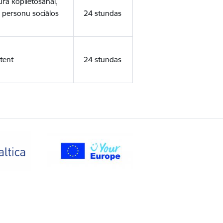
ura koplietošanai,
o personu sociālos
24 stundas
tent
24 stundas