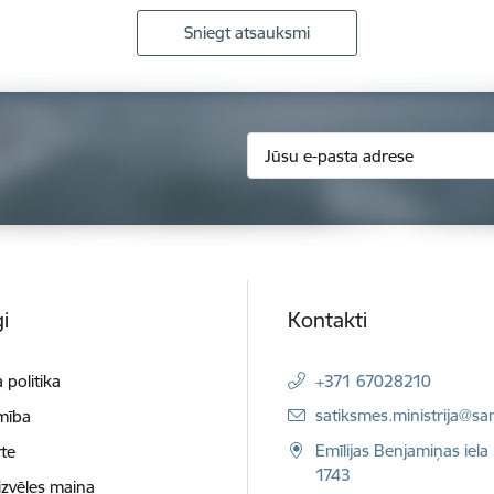
Sniegt atsauksmi
i
Kontakti
 politika
+371 67028210
E-pasts:
satiksmes.ministrija@sa
mība
Emīlijas Benjamiņas iela 
te
1743
izvēles maiņa