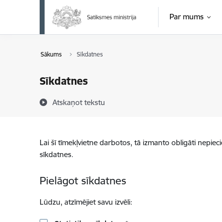
Pāriet uz lapas saturu
Par mums
Sākums
Sīkdatnes
Sīkdatnes
Atskaņot tekstu
Lai šī tīmekļvietne darbotos, tā izmanto obligāti nepiec
sīkdatnes.
Pielāgot sīkdatnes
Lūdzu, atzīmējiet savu izvēli: