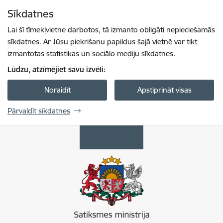
Pāriet uz lapas saturu
Sīkdatnes
Spied
lai meklētu
Enter
Lai šī tīmekļvietne darbotos, tā izmanto obligāti nepieciešamās
sīkdatnes. Ar Jūsu piekrišanu papildus šajā vietnē var tikt
izmantotas statistikas un sociālo mediju sīkdatnes.
Lūdzu, atzīmējiet savu izvēli:
Noraidīt
Apstiprināt visas
Pārvaldīt sīkdatnes
Satiksmes ministrija