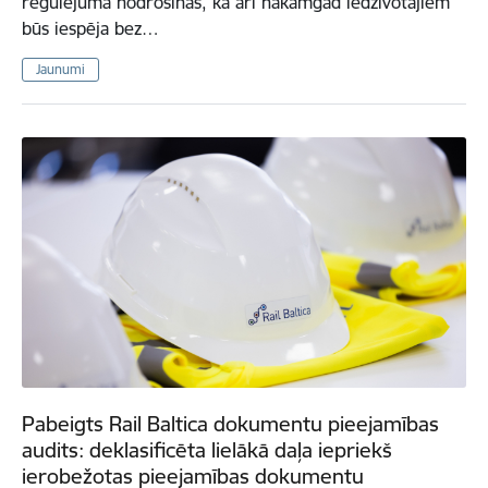
regulējumā nodrošinās, ka arī nākamgad iedzīvotājiem
būs iespēja bez…
Jaunumi
Pabeigts Rail Baltica dokumentu pieejamības
audits: deklasificēta lielākā daļa iepriekš
ierobežotas pieejamības dokumentu