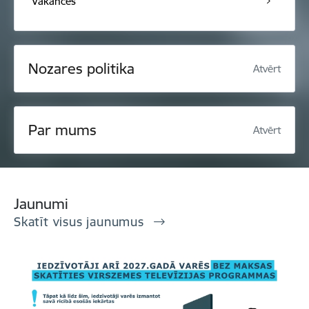
Vakances
Nozares politika
Atvērt
Par mums
Atvērt
Jaunumi
Skatīt visus jaunumus