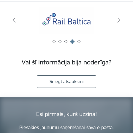
Vai šī informācija bija noderīga?
Sniegt atsauksmi
Esi pirmais, kurš uzzina!
Piesakies jaunumu saņemšanai savā e-pastā.