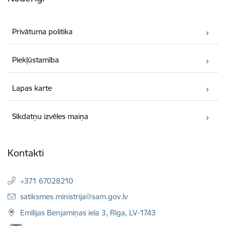
Privātuma politika
Piekļūstamība
Lapas karte
Sīkdatņu izvēles maiņa
Kontakti
+371 67028210
E-pasts:
satiksmes.ministrija@sam.gov.lv
Emīlijas Benjamiņas iela 3, Rīga, LV-1743