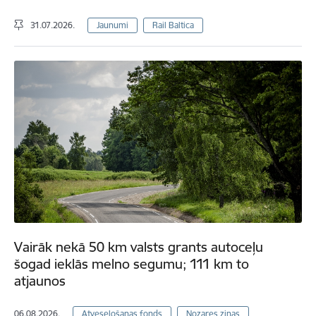
31.07.2026.
Jaunumi
Rail Baltica
Vairāk nekā 50 km valsts grants autoceļu
šogad ieklās melno segumu; 111 km to
atjaunos
06.08.2026.
Atveseļošanas fonds
Nozares ziņas