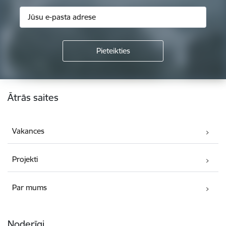
Kājene
Ātrās saites
Vakances
Projekti
Par mums
Noderīgi