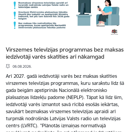
Virszemes televīzijas programmas bez maksas
iedzīvotāji varēs skatīties arī nākamgad
06.08.2026.
Arī 2027. gadā iedzīvotāji varēs bez maksas skatīties
virszemes televīzijas programmas, kuru sarakstu līdz šā
gada beigām apstiprinās Nacionālā elektronisko
plašsaziņas līdzekļu padome (NEPLP). Tāpat kā līdz šim,
iedzīvotāji varēs izmantot savā rīcībā esošās iekārtas,
savukārt bezmaksas virszemes televīzijas apraidi arī
turpmāk nodrošinās Latvijas Valsts radio un televīzijas
centrs (LVRTC). "Plānotās izmaiņas normatīvajā