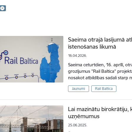
Saeima otrajā lasījumā at
īstenošanas likumā
16.04.2026.
Saeima ceturtdien, 16. aprīlī, o
grozījumus "Rail Baltica" projek
nosakot atbildības sadali starp 
Jaunumi
Rail Baltica
Lai mazinātu birokrātiju, 
uzņēmumus
25.06.2025.