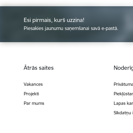
Esi pirmais, kurš uzzina!
Piesakies jaunumu saņemšanai savā e-pastā.
Kājene
Ātrās saites
Noderīg
Vakances
Privātuma
Projekti
Piekļūsta
Par mums
Lapas kar
Sīkdatņu 