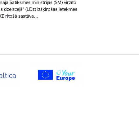
nāja Satiksmes ministrijas (SM) virzīto
 dzelzceļš” (LDz) izšķirošās ietekmes
LDZ ritošā sastāva…