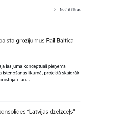
Notīrīt filtrus
balsta grozījumus Rail Baltica
trajā lasījumā konceptuāli pieņēma
ta īstenošanas likumā, projektā skaidrāk
ministrijām un…
konsolidēs “Latvijas dzelzceļš”