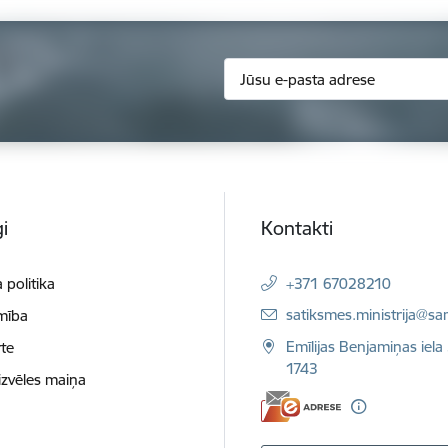
i
Kontakti
 politika
+371 67028210
E-pasts:
satiksmes.ministrija@sa
mība
Emīlijas Benjamiņas iela 
te
1743
izvēles maiņa