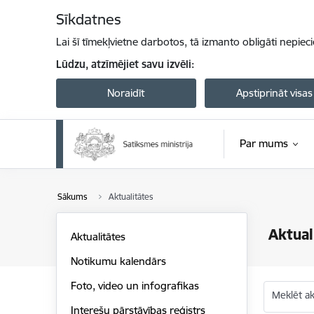
Pāriet uz lapas saturu
Sīkdatnes
Lai šī tīmekļvietne darbotos, tā izmanto obligāti nepiec
Lūdzu, atzīmējiet savu izvēli:
Noraidīt
Apstiprināt visas
Par mums
Sākums
Aktualitātes
Aktual
Aktualitātes
Notikumu kalendārs
Foto, video un infografikas
Meklēt akt
Interešu pārstāvības reģistrs