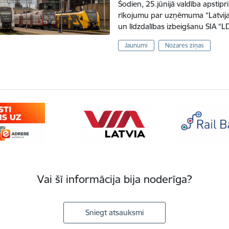
Šodien, 25.jūnijā valdība apstipri
rīkojumu par uzņēmuma “Latvijas
un līdzdalības izbeigšanu SIA “
Jaunumi
Nozares ziņas
Vai šī informācija bija noderīga?
Sniegt atsauksmi