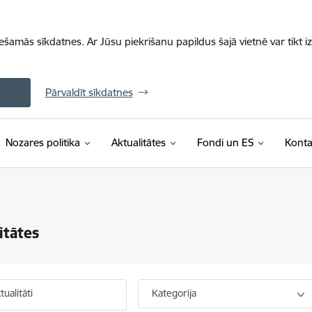
iešamās sīkdatnes. Ar Jūsu piekrišanu papildus šajā vietnē var tikt i
Pārvaldīt sīkdatnes
Nozares politika
Aktualitātes
Fondi un ES
Konta
itātes
ualitāti
Kategorija