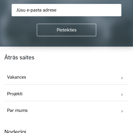
Kājene
Ātrās saites
Vakances
Projekti
Par mums
Noderīgi