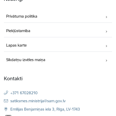
Privātuma politika
Piekļūstamība
Lapas karte
Sīkdatņu izvēles maiņa
Kontakti
+371 67028210
E-pasts:
satiksmes.ministrija@sam.gov.lv
Emīlijas Benjamiņas iela 3, Rīga, LV-1743