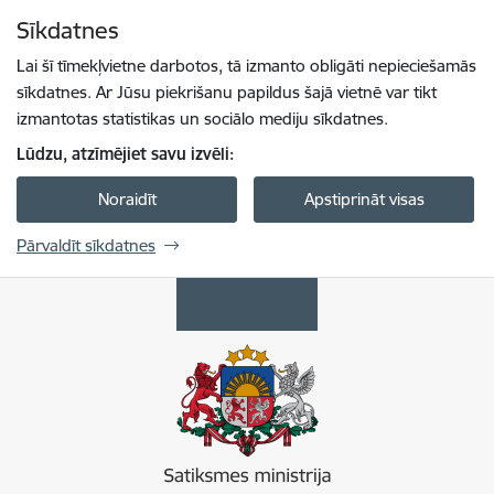
Pāriet uz lapas saturu
Sīkdatnes
Spied
lai meklētu
Enter
Lai šī tīmekļvietne darbotos, tā izmanto obligāti nepieciešamās
sīkdatnes. Ar Jūsu piekrišanu papildus šajā vietnē var tikt
izmantotas statistikas un sociālo mediju sīkdatnes.
Lūdzu, atzīmējiet savu izvēli:
Noraidīt
Apstiprināt visas
Pārvaldīt sīkdatnes
Satiksmes ministrija