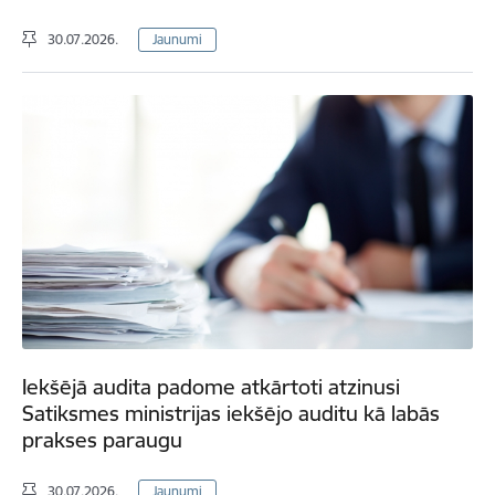
30.07.2026.
Jaunumi
Iekšējā audita padome atkārtoti atzinusi
Satiksmes ministrijas iekšējo auditu kā labās
prakses paraugu
30.07.2026.
Jaunumi