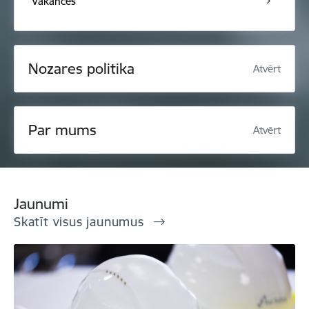
Vakances
Nozares politika
Atvērt
Par mums
Atvērt
Jaunumi
Skatīt visus jaunumus