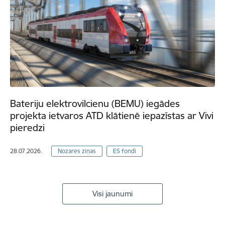
Bateriju elektrovilcienu (BEMU) iegādes
projekta ietvaros ATD klātienē iepazīstas ar Vivi
pieredzi
28.07.2026.
Nozares ziņas
ES fondi
Visi jaunumi