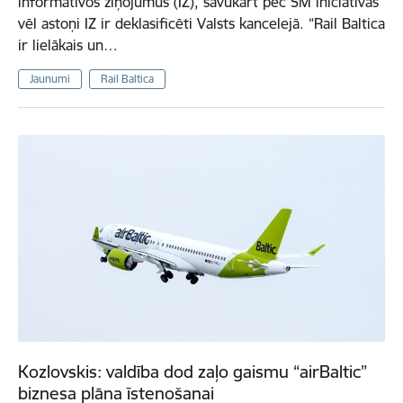
informatīvos ziņojumus (IZ), savukārt pēc SM iniciatīvas
vēl astoņi IZ ir deklasificēti Valsts kancelejā. “Rail Baltica
ir lielākais un…
Jaunumi
Rail Baltica
Kozlovskis: valdība dod zaļo gaismu “airBaltic”
biznesa plāna īstenošanai