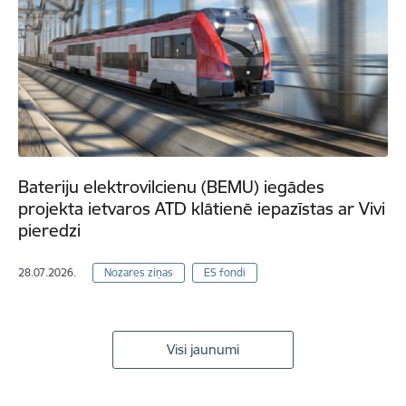
Bateriju elektrovilcienu (BEMU) iegādes
projekta ietvaros ATD klātienē iepazīstas ar Vivi
pieredzi
28.07.2026.
Nozares ziņas
ES fondi
Visi jaunumi