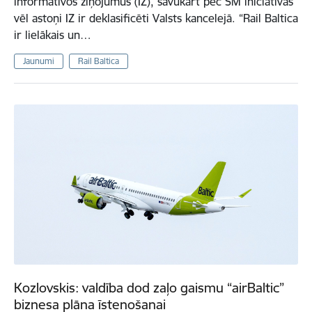
informatīvos ziņojumus (IZ), savukārt pēc SM iniciatīvas
vēl astoņi IZ ir deklasificēti Valsts kancelejā. “Rail Baltica
ir lielākais un…
Jaunumi
Rail Baltica
Kozlovskis: valdība dod zaļo gaismu “airBaltic”
biznesa plāna īstenošanai