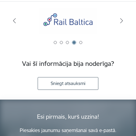
Vai šī informācija bija noderīga?
Sniegt atsauksmi
Esi pirmais, kurš uzzina!
Piesakies jaunumu saņemšanai savā e-pastā.