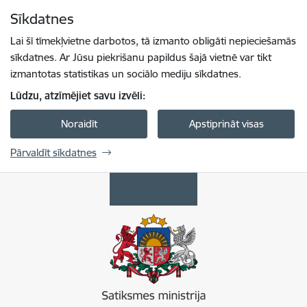
Pāriet uz lapas saturu
Sīkdatnes
Spied
lai meklētu
Enter
Lai šī tīmekļvietne darbotos, tā izmanto obligāti nepieciešamās
sīkdatnes. Ar Jūsu piekrišanu papildus šajā vietnē var tikt
izmantotas statistikas un sociālo mediju sīkdatnes.
Lūdzu, atzīmējiet savu izvēli:
Noraidīt
Apstiprināt visas
Pārvaldīt sīkdatnes
Satiksmes ministrija