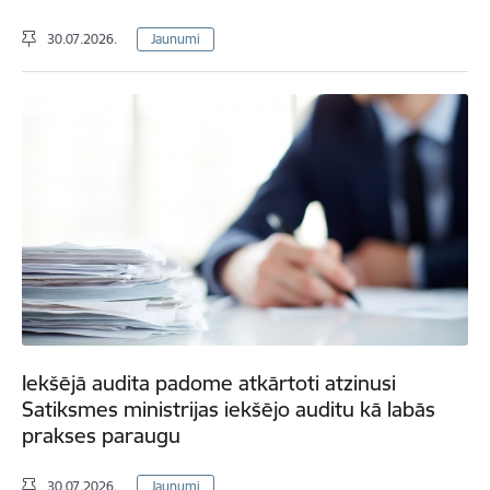
30.07.2026.
Jaunumi
Iekšējā audita padome atkārtoti atzinusi
Satiksmes ministrijas iekšējo auditu kā labās
prakses paraugu
30.07.2026.
Jaunumi