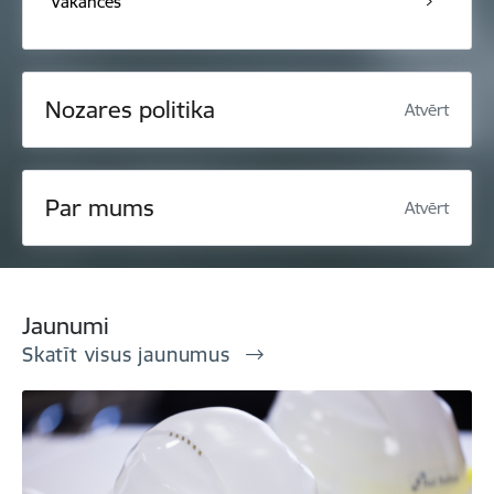
Vakances
Nozares politika
Atvērt
Par mums
Atvērt
Jaunumi
Skatīt visus jaunumus