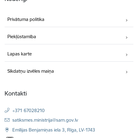
Privātuma politika
Piekļūstamība
Lapas karte
Sīkdatņu izvēles maiņa
Kontakti
+371 67028210
E-pasts:
satiksmes.ministrija@sam.gov.lv
Emīlijas Benjamiņas iela 3, Rīga, LV-1743