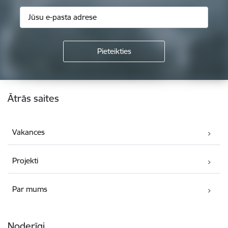
Kājene
Ātrās saites
Vakances
Projekti
Par mums
Noderīgi