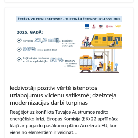
Iedzīvotāji pozitīvi vērtē īstenotos
uzlabojumus vilcienu satiksmē; dzelzceļa
modernizācijas darbi turpinās
Reaģējot uz konflikta Tuvajos Austrumos radīto
enerģētisko krīzi, Eiropas Komisija (EK) 22.aprīlī nāca
klajā ar pagaidu pasākumu plānu AccelerateEU, kur
viens no elementiem ir veicināt…