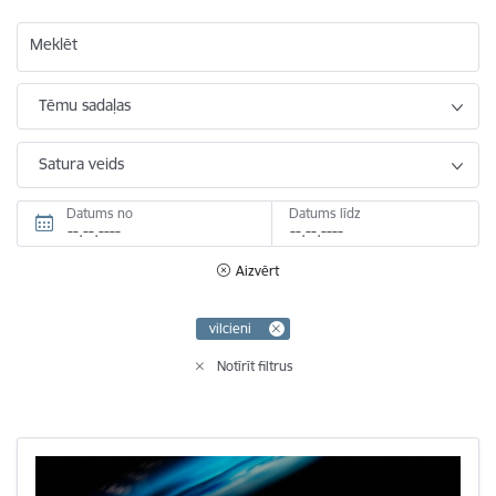
Meklēt
Tēmu sadaļas
Satura veids
Datums no
Datums līdz
Aizvērt
vilcieni
Notīrīt filtrus