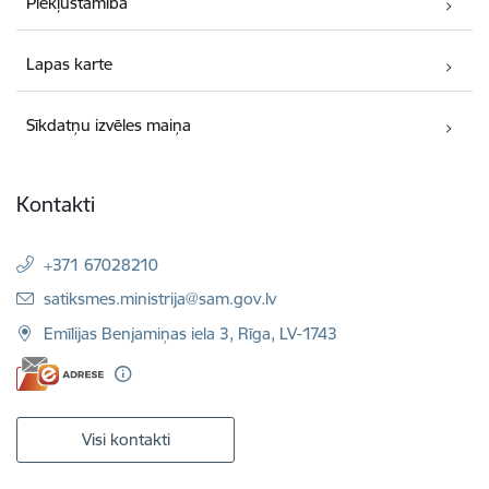
Piekļūstamība
Lapas karte
Sīkdatņu izvēles maiņa
Kontakti
+371 67028210
E-pasts:
satiksmes.ministrija@sam.gov.lv
Emīlijas Benjamiņas iela 3, Rīga, LV-1743
Visi kontakti