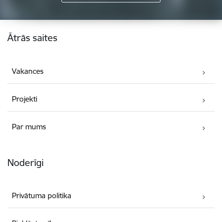
Kājene
Ātrās saites
Vakances
Projekti
Par mums
Noderīgi
Privātuma politika