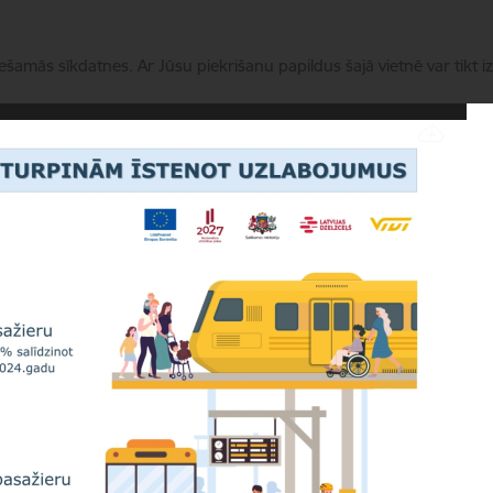
iešamās sīkdatnes. Ar Jūsu piekrišanu papildus šajā vietnē var tikt i
Pārvaldīt sīkdatnes
Nozares politika
Aktualitātes
Fondi un ES
Konta