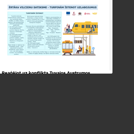
Reaģējot uz konflikta Tuvajos Austrumos
radīto enerģētisko krīzi, Eiropas Komisija (EK)
22.aprīlī nāca klajā ar pagaidu pasākumu
plānu
AccelerateEU
, kur viens no elementiem
ir veicināt pāreju uz pašmāju tīrajām
enerģijām, kas aizstātu naftu, gāzi un fosilo
transporta degvielu. Tāpat šī tēma tika
apspriesta aprīlī notikušajā
Neformālajā
transporta ministru videokonferencē
.