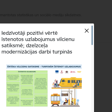
zmantotas statistikas un sociālo mediju sīkdatnes.
Iedzīvotāji pozitīvi vērtē
īstenotos uzlabojumus vilcienu
satiksmē; dzelzceļa
modernizācijas darbi turpinās
kti
Language
Meklēt
Piekļūstamība