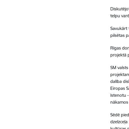
Diskutējo
telpu var
Savukārt t
pilsētas p
Rīgas dom
projektā 
SM valsts 
projektam
dalība di
Eiropas Sa
īstenotu -
nākamos E
Sēdē pieda
dzelzceļa
kultūras m