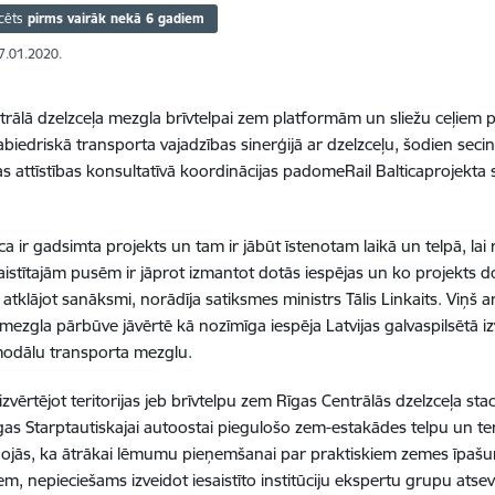
cēts
pirms vairāk nekā 6 gadiem
27.01.2020.
trālā dzelzceļa mezgla brīvtelpai zem platformām un sliežu ceļiem p
abiedriskā transporta vajadzības sinerģijā ar dzelzceļu, šodien secin
gas attīstības konsultatīvā koordinācijas padomeRail Balticaprojekta 
ica ir gadsimta projekts un tam ir jābūt īstenotam laikā un telpā, lai
aistītajām pusēm ir jāprot izmantot dotās iespējas un ko projekts do
” atklājot sanāksmi, norādīja satiksmes ministrs Tālis Linkaits. Viņš 
 mezgla pārbūve jāvērtē kā nozīmīga iespēja Latvijas galvaspilsētā i
modālu transporta mezglu.
zvērtējot teritorijas jeb brīvtelpu zem Rīgas Centrālās dzelzceļa st
īgas Starptautiskajai autoostai piegulošo zem-estakādes telpu un teri
enojās, ka ātrākai lēmumu pieņemšanai par praktiskiem zemes īpašu
em, nepieciešams izveidot iesaistīto institūciju ekspertu grupu atse