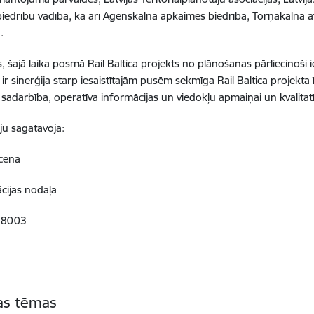
biedrību vadība, kā arī Āgenskalna apkaimes biedrība, Torņakalna at
.
, šajā laika posmā Rail Baltica projekts no plānošanas pārliecinoši 
ir sinerģija starp iesaistītajām pusēm sekmīga Rail Baltica projekta 
ju sadarbība, operatīva informācijas un viedokļu apmaiņai un kvali
ju sagatavoja:
ncēna
cijas nodaļa
028003
tas tēmas