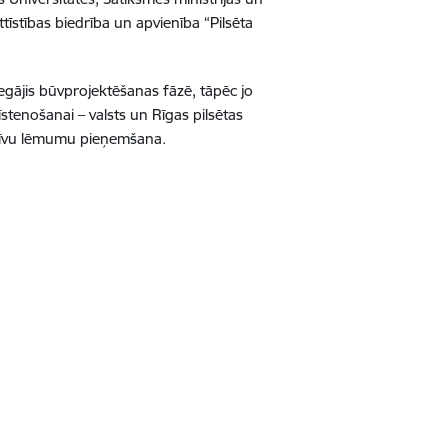
tīstības biedrība un apvienība “Pilsēta
iegājis būvprojektēšanas fāzē, tāpēc jo
īstenošanai – valsts un Rīgas pilsētas
tatīvu lēmumu pieņemšana.