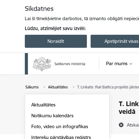
Pāriet uz lapas saturu
Sīkdatnes
Lai šī tīmekļvietne darbotos, tā izmanto obligāti nepiec
Lūdzu, atzīmējiet savu izvēli:
Noraidīt
Apstiprināt visas
Par mums
Sākums
Aktualitātes
T. Linkaits: Rail Baltica projekts jāī
T. Lin
Aktualitātes
veidā
Notikumu kalendārs
Atska
Foto, video un infografikas
Interešu pārstāvības reģistrs