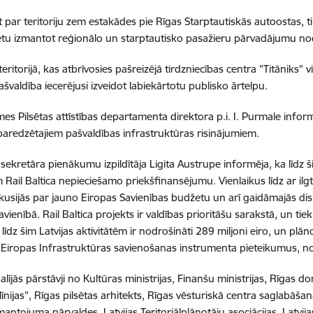
t par teritoriju zem estakādes pie Rīgas Starptautiskās autoostas, 
ētu izmantot reģionālo un starptautisko pasažieru pārvadājumu no
eritorijā, kas atbrīvosies pašreizējā tirdzniecības centra "Titāniks" v
ašvaldība iecerējusi izveidot labiekārtotu publisko ārtelpu.
es Pilsētas attīstības departamenta direktora p.i. I. Purmale infor
paredzētajiem pašvaldības infrastruktūras risinājumiem.
sekretāra pienākumu izpildītāja Ligita Austrupe informēja, ka līdz ši
 Rail Baltica nepieciešamo priekšfinansējumu. Vienlaikus līdz ar ilgt
skusijās par jauno Eiropas Savienības budžetu un arī gaidāmajās di
vienībā. Rail Baltica projekts ir valdības prioritāšu sarakstā, un tiek 
 līdz šim Latvijas aktivitātēm ir nodrošināti 289 miljoni eiro, un plā
iropas Infrastruktūras savienošanas instrumenta pieteikumus, nor
lījās pārstāvji no Kultūras ministrijas, Finanšu ministrijas, Rīgas d
 līnijas”, Rīgas pilsētas arhitekts, Rīgas vēsturiskā centra saglabāš
antojuma pārvaldes, Latvijas Teritoriālplānotāju asociācijas, Latvija