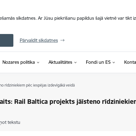
iešamās sīkdatnes. Ar Jūsu piekrišanu papildus šajā vietnē var tikt i
Pārvaldīt sīkdatnes
Nozares politika
Aktualitātes
Fondi un ES
Konta
steno rīdziniekiem pēc iespējas izdevīgākā veidā
kaits: Rail Baltica projekts jāīsteno rīdziniek
ņot tekstu