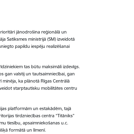
rioritāri jānodrošina reģionālā un
āja Satiksmes ministrijā (SM) izveidotā
sniegto papildu iespēju realizēšanai
 rīdziniekiem tas būtu maksimāli izdevīgs.
s gan valstij un tautsaimniecībai, gan
arī minēja, ka plānotā Rīgas Centrālā
zveidot starptautisku mobilitātes centru
acijas platformām un estakādēm, tajā
torijas tirdzniecības centra “Titāniks”
mu tiesību, apsaimniekošanas u.c.
višķā formātā un līmenī.