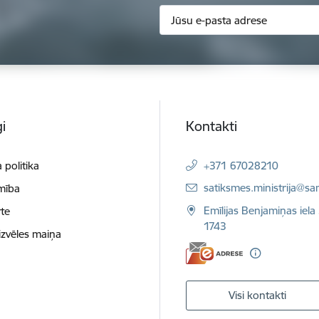
i
Kontakti
 politika
+371 67028210
E-pasts:
satiksmes.ministrija@sa
mība
Emīlijas Benjamiņas iela 
te
1743
izvēles maiņa
Visi kontakti