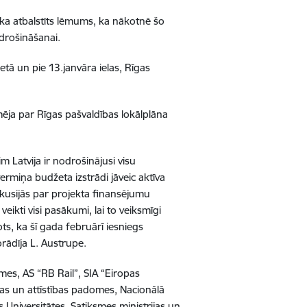
tika atbalstīts lēmums, ka nākotnē šo
drošināšanai.
ietā un pie 13.janvāra ielas, Rīgas
mēja par Rīgas pašvaldības lokālplāna
m Latvija ir nodrošinājusi visu
ermiņa budžeta izstrādi jāveic aktīva
skusijās par projekta finansējumu
veikti visi pasākumi, lai to veiksmīgi
nots, ka šī gada februārī iesniegs
ādīja L. Austrupe.
omes, AS “RB Rail”, SIA “Eiropas
anas un attīstības padomes, Nacionālā
s Universitātes, Satiksmes ministrijas un