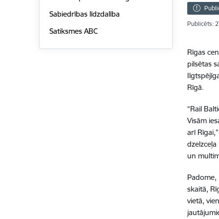
Publi
Sabiedrības līdzdalība
Publicēts: 
Satiksmes ABC
Rīgas cen
pilsētas s
Ilgtspējī
Rīgā.
“Rail Balt
Visām ies
arī Rīgai,
dzelzceļa
un multi
Padome, i
skaitā, R
vietā, vi
jautājumi