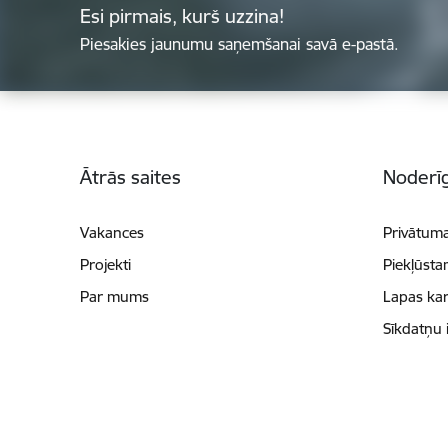
Esi pirmais, kurš uzzina!
Piesakies jaunumu saņemšanai savā e-pastā.
Kājene
Ātrās saites
Noderīg
Vakances
Privātuma
Projekti
Piekļūsta
Par mums
Lapas kar
Sīkdatņu 