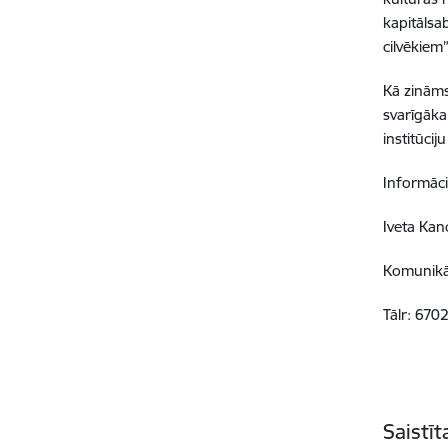
kapitālsa
cilvēkiem”
Kā zināms
svarīgāka 
institūci
Informāci
Iveta Ka
Komunikā
Tālr: 67
Saistī