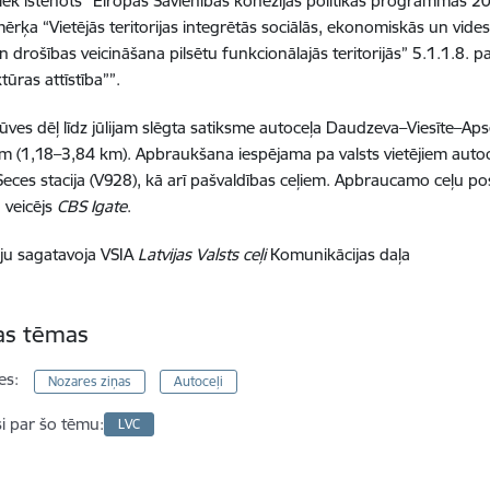
tiek īstenots “Eiropas Savienības kohēzijas politikas programmas 2
mērķa “Vietējās teritorijas integrētās sociālās, ekonomiskās un vide
n drošības veicināšana pilsētu funkcionālajās teritorijās” 5.1.1.8.
tūras attīstība””.
ūves dēļ līdz jūlijam slēgta satiksme autoceļa Daudzeva–Viesīte–A
 (1,18–3,84 km). Apbraukšana iespējama pa valsts vietējiem auto
eces stacija (V928), kā arī pašvaldības ceļiem. Apbraucamo ceļu p
 veicējs
CBS
Igate
.
ju sagatavoja VSIA
Latvijas Valsts ceļi
Komunikācijas daļa
tas tēmas
es:
Nozares ziņas
Autoceļi
si par šo tēmu:
LVC