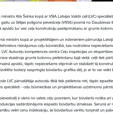
 ministrs Atis Švinka kopā ar VSIA
Latvijas Valsts ceļi
(LVC) speciālis
gaitu uz Sēlijas poligona pievedceļa (V956) posmā no Daudzevas 
ā apvidū tur veic ceļa konstrukciju pastiprināšanu ar grunts kolo
ā ministrs kopā ar projektētājiem un inženieriem pārrunāja Latvij
 tehniskos risinājumus ceļu būvniecībā, kas nodrošina nepieciešamo 
 LVC Autoceļu kompetences centra Ceļu inspekcijas un ekspertīzes 
rava skaidroja grunts kolonnu pielietošanu šajā vietā: ceļš tiek pārb
purvainā apvidū, tāpēc nepieciešams stiprināt un stabilizēt tā konstr
izvēlēta tostarp saspringta būvdarbu grafika dēļ, jo ar to var veik
e LVC pārvaldītāja autoceļu tīklā tiek pielietota reti, tāpēc iepazītie
res speciālisti – ceļu būvniecības un projektēšanas uzņēmumu pārstā
pievedceļš ir viens no valsts ceļu posmiem, kur būvdarbi notika arī
odukcijas sadārdzinājums iespaido būvdarbu izmaksas. Sarunā ar 
amību veikt cenu indeksāciju, lai būvdarbus varētu turpināt un pabe