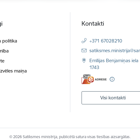
i
Kontakti
 politika
+371 67028210
E-pasts:
satiksmes.ministrija@sa
mība
Emīlijas Benjamiņas iela 
te
1743
izvēles maiņa
Visi kontakti
© 2026 Satiksmes ministrija, publicētā satura visas tiesības aizsargātas.