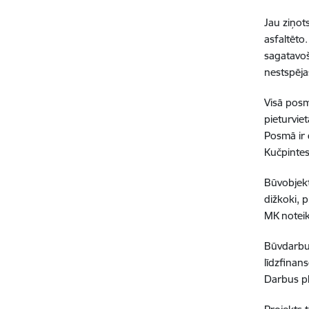
Jau ziņot
asfaltēto
sagatavoš
nestspēja
Visā posm
pieturvie
Posmā ir 
Kučpintes
Būvobjektā
dižkoki, 
MK notei
Būvdarbu
līdzfinan
Darbus pl