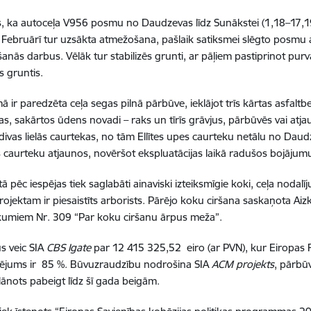
s, ka autoceļa V956 posmu no Daudzevas līdz Sunākstei (1,18–17,
. Februārī tur uzsākta atmežošana, pašlaik satiksmei slēgto posmu 
anās darbus. Vēlāk tur stabilizēs grunti, ar pāļiem pastiprinot purv
s gruntis.
ā ir paredzēta ceļa segas pilnā pārbūve, ieklājot trīs kārtas asfal
tas, sakārtos ūdens novadi – raks un tīrīs grāvjus, pārbūvēs vai at
divas lielās caurtekas, no tām Ellītes upes caurteku netālu no Da
 caurteku atjaunos, novēršot ekspluatācijas laikā radušos bojājum
 pēc iespējas tiek saglabāti ainaviski izteiksmīgie koki, ceļa nodalīj
projektam ir piesaistīts arborists. Pārējo koku ciršana saskaņota Aiz
kumiem Nr. 309 “Par koku ciršanu ārpus meža”.
s veic SIA
CBS Igate
par 12 415 325,52 eiro (ar PVN), kur Eiropas R
sējums ir 85 %. Būvuzraudzību nodrošina SIA
ACM projekts
, pārbū
ānots pabeigt līdz šī gada beigām.