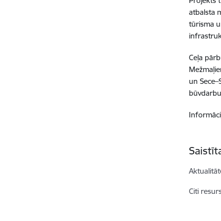
Projekts 
atbalsta 
tūrisma u
infrastruk
Ceļa pārb
Mežmaļiem
un Sece–S
būvdarbu
Informāci
Saistī
Aktualitāt
Citi resur