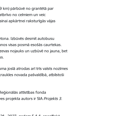
19 km) pārbūvē no grantētā par
atbrīvo no celmiem un veic
ainai apkārtnei raksturīgās vājas
tbetona. Izbūvēs desmit autobusu
jaunos visas posmā esošās caurtekas.
udzevas nojauks un uzbūvē no jauna, bet
us.
uma joslā atrodas arī trīs valsts nozīmes
kraukles novada pašvaldībā, atbilstoši
eģionālās attīstības fonda
ves projekta autors ir SIA
Projekts 3
.