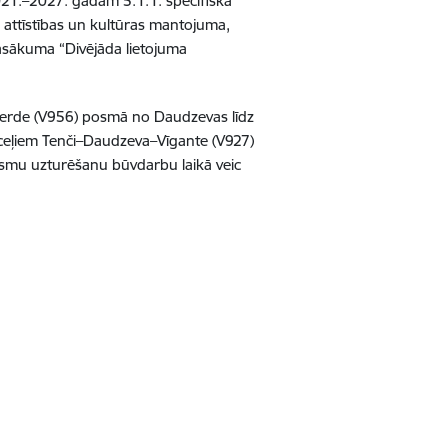
021.–2027. gadam 5.1.1. specifiskā
s attīstības un kultūras mantojuma,
 pasākuma “Divējāda lietojuma
pserde (V956) posmā no Daudzevas līdz
ceļiem Tenči–Daudzeva–Vīgante (V927)
osmu uzturēšanu būvdarbu laikā veic