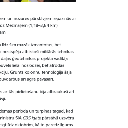
tiem un nozares pārstāvjiem iepazinās ar
līdz Mežmaļiem (1,18–3,84 km).
nnām.
ā līdz šim mazāk izmantotus, bet
nestspēju atbilstoši militārās tehnikas
daļas ģeotehnikas projekta vadītājs
ūvēts lielai noslodzei, bet atrodas
ukciju. Grunts kolonnu tehnoloģija šajā
t būvdarbus arī agrā pavasarī.
s ar tās pielietošanu bija atbraukuši arī
vji.
 ziemas periodā un turpinās tagad, kad
ministru SIA
CBS
Igate
pārstāvji uzsvēra
igt līdz oktobrim, kā to paredz līgums.