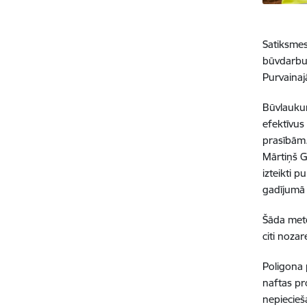
Satiksmes
būvdarbu 
Purvainaj
Būvlaukum
efektīvus
prasībām.
Mārtiņš G
izteikti 
gadījumā 
Šāda metod
citi noza
Poligona 
naftas pr
nepiecieš