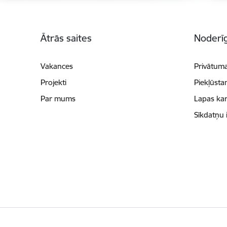
Kājene
Ātrās saites
Noderīg
Vakances
Privātuma
Projekti
Piekļūsta
Par mums
Lapas kar
Sīkdatņu 