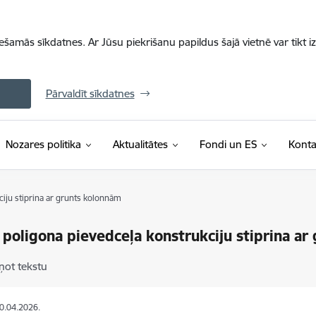
iešamās sīkdatnes. Ar Jūsu piekrišanu papildus šajā vietnē var tikt i
Pārvaldīt sīkdatnes
Nozares politika
Aktualitātes
Fondi un ES
Konta
ciju stiprina ar grunts kolonnām
s poligona pievedceļa konstrukciju stiprina a
ņot tekstu
20.04.2026.