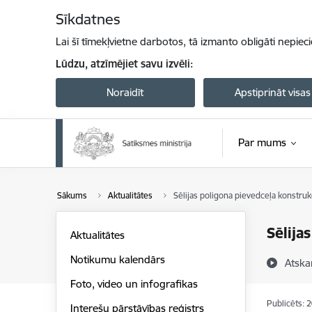
Pāriet uz lapas saturu
Sīkdatnes
Lai šī tīmekļvietne darbotos, tā izmanto obligāti nepiec
Lūdzu, atzīmējiet savu izvēli:
Noraidīt
Apstiprināt visas
Par mums
Sākums
Aktualitātes
Sēlijas poligona pievedceļa konstruk
Sēlija
Aktualitātes
Notikumu kalendārs
Atska
Foto, video un infografikas
Publicēts: 
Interešu pārstāvības reģistrs