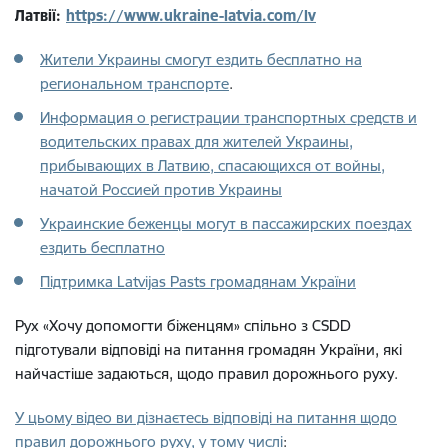
Латвії:
https://www.ukraine-latvia.com/lv
Жители Украины смогут ездить бесплатно на
региональном транспорте
.
Информация о регистрации транспортных средств и
водительских правах для жителей Украины,
прибывающих в Латвию, спасающихся от войны,
начатой Россией против Украины
Украинские беженцы могут в пассажирских поездах
ездить бесплатно
Підтримка Latvijas Pasts громадянам України
Рух «Хочу допомогти біженцям» спільно з CSDD
підготували відповіді на питання громадян України, які
найчастіше задаються, щодо правил дорожнього руху.
У цьому відео ви дізнаєтесь відповіді на питання щодо
правил дорожнього руху, у тому числі
: