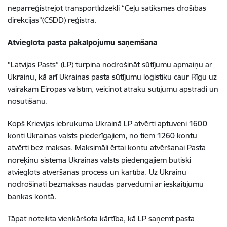
nepārreģistrējot transportlīdzekli “Ceļu satiksmes drošības
direkcijas”(CSDD) reģistrā.
Atvieglota pasta pakalpojumu saņemšana
“Latvijas Pasts” (LP) turpina nodrošināt sūtījumu apmaiņu ar
Ukrainu, kā arī Ukrainas pasta sūtījumu loģistiku caur Rīgu uz
vairākām Eiropas valstīm, veicinot ātrāku sūtījumu apstrādi un
nosūtīšanu.
Kopš Krievijas iebrukuma Ukrainā LP atvērti aptuveni 1600
konti Ukrainas valsts piederīgajiem, no tiem 1260 kontu
atvērti bez maksas. Maksimāli ērtai kontu atvēršanai Pasta
norēķinu sistēmā Ukrainas valsts piederīgajiem būtiski
atvieglots atvēršanas process un kārtība. Uz Ukrainu
nodrošināti bezmaksas naudas pārvedumi ar ieskaitījumu
bankas kontā.
Tāpat noteikta vienkāršota kārtība, kā LP saņemt pasta