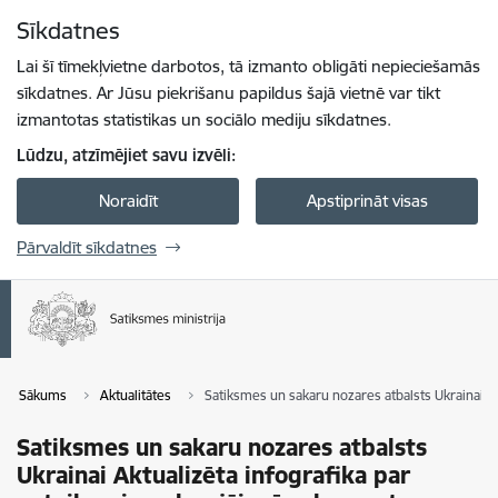
Pāriet uz lapas saturu
Sīkdatnes
Spied
lai meklētu
Enter
Lai šī tīmekļvietne darbotos, tā izmanto obligāti nepieciešamās
sīkdatnes. Ar Jūsu piekrišanu papildus šajā vietnē var tikt
izmantotas statistikas un sociālo mediju sīkdatnes.
Lūdzu, atzīmējiet savu izvēli:
Noraidīt
Apstiprināt visas
Pārvaldīt sīkdatnes
Sākums
Aktualitātes
Satiksmes un sakaru nozares atbalsts Ukrainai Ak
Satiksmes un sakaru nozares atbalsts
Ukrainai Aktualizēta infografika par