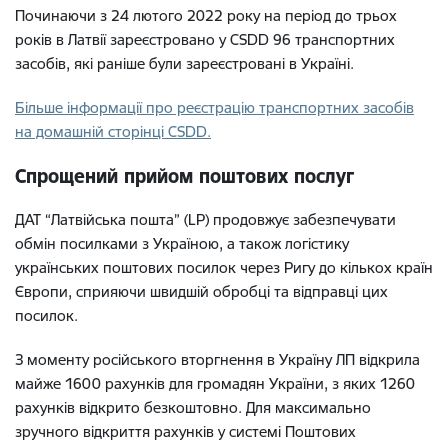
Починаючи з 24 лютого 2022 року на період до трьох
років в Латвії зареєстровано у CSDD 96 транспортних
засобів, які раніше були зареєстровані в Україні.
Більше інформації про реєстрацію транспортних засобів
на домашній сторінці CSDD.
Спрощений прийом поштових послуг
ДАТ “Латвійська пошта” (LP) продовжує забезпечувати
обмін посилками з Україною, а також логістику
українських поштових посилок через Ригу до кількох країн
Європи, сприяючи швидшій обробці та відправці цих
посилок.
З моменту російського вторгнення в Україну ЛП відкрила
майже 1600 рахунків для громадян України, з яких 1260
рахунків відкрито безкоштовно. Для максимально
зручного відкриття рахунків у системі Поштових