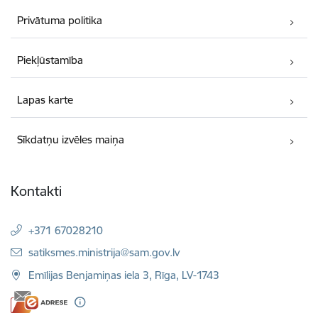
Privātuma politika
Piekļūstamība
Lapas karte
Sīkdatņu izvēles maiņa
Kontakti
+371 67028210
E-pasts:
satiksmes.ministrija@sam.gov.lv
Emīlijas Benjamiņas iela 3, Rīga, LV-1743