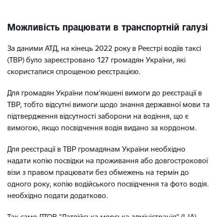
Можливість працювати в транспортній галузі
За даними АТД, на кінець 2022 року в Реєстрі водіїв таксі
(ТВР) було зареєстровано 127 громадян України, які
скористалися спрощеною реєстрацією.
Для громадян України пом’якшені вимоги до реєстрації в
ТВР, тобто відсутні вимоги щодо знання державної мови та
підтвердження відсутності заборони на водіння, що є
вимогою, якщо посвідчення водія видано за кордоном.
Для реєстрації в ТВР громадянам України необхідно
надати копію посвідки на проживання або довгострокової
візи з правом працювати без обмежень на термін до
одного року, копію водійського посвідчення та фото водія.
необхідно подати додатково.
Так само ДТОВ "Латвійська морська адміністрація" (LJA) -