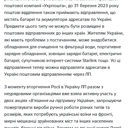
поштової компанії «Укрпошта», до 31 березня 2023 року
поштові відділення також приймають відправлення, що
містять батареї та акумулятори адресатам по Україні.
Предмети цього типу не можуть бути розміщені в
поштових відправленнях до інших країн. Жителям України,
які мають проблеми з постачанням, може знадобитися
обладнання для очищення та фільтрації води, портативне
зарядне обладнання, зовнішні зарядні батареї, електричні
батареї, супутникові інтернет-системи Starlink тощо. Усі ці
відправлення тепер можна відправляти адресатам в
Україні поштовим відправленням через ЛП.
З моменту вторгнення Росії в Україну ЛП разом з
неурядовими організаціями вже взяла активну участь у
двох акціях «
В’язання на підтримку України
», запрошуючи
пожертвувати вироби ручної роботи різних типів та
розмірів, яких потребують українські воїни на фронті,
мирні мешканці зруйнованих міст та інших населених
пунктів, біженці від війни. Загалом за дві акції жителі Латвії