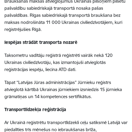
Braukšanas maksas atvieglojumus Ukrainas pilsoņiem pilsētu
pašvaldību sabiedriskajā transportā nosaka pašas
pašvaldības. Rīgas sabiedriskajā transportā braukšana bez
maksas nodrošināta 11 000 Ukrainas civiliedzīvotājiem, kuri
reģistrējušies Rīgā.
Iespējas strādāt transporta nozarē
Taksometru vadītāju reģistrā reģistrēti vairāk nekā 120
Ukrainas civiliedzīvotāju, kas izmantojuši atvieglotās
reģistrācijas iespēju, liecina ATD dati.
Tāpat “Latvijas Jūras administrācijas” Jūrnieku reģistrs
atvieglotā kārtībā Ukrainas jūrniekiem izsniedzis 15 jūrnieka
grāmatiņas un 14 kompetences sertifikātus.
Transportlīdzekļa reģistrācija
Ar Ukrainā reģistrētu transportlīdzekli ceļu satiksmē Latvijā var
piedalīties trīs mēnešus no iebraukšanas brīža,