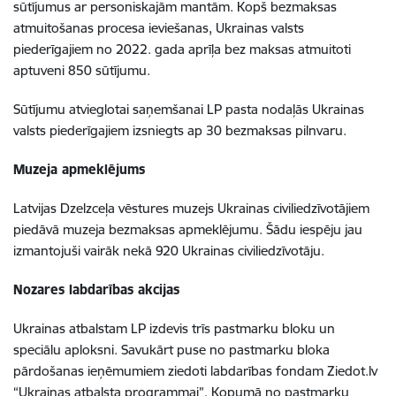
sūtījumus ar personiskajām mantām.
Kopš bezmaksas
atmuitošanas procesa ieviešanas, Ukrainas valsts
piederīgajiem no 2022. gada aprīļa bez maksas atmuitoti
aptuveni 850 sūtījumu.
Sūtījumu atvieglotai saņemšanai LP pasta nodaļās Ukrainas
valsts piederīgajiem izsniegts ap 30 bezmaksas pilnvaru.
Muzeja apmeklējums
Latvijas Dzelzceļa vēstures muzejs Ukrainas civiliedzīvotājiem
piedāvā muzeja bezmaksas apmeklējumu. Šādu iespēju jau
izmantojuši vairāk nekā 920 Ukrainas civiliedzīvotāju.
Nozares labdarības akcijas
Ukrainas atbalstam LP izdevis trīs pastmarku bloku un
speciālu aploksni. Savukārt puse no pastmarku bloka
pārdošanas ieņēmumiem ziedoti labdarības fondam Ziedot.lv
“Ukrainas atbalsta programmai”. Kopumā no pastmarku