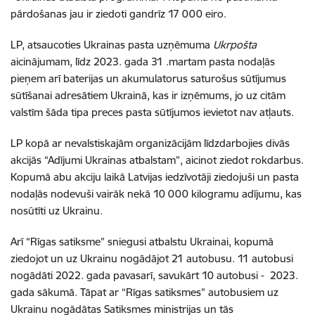
pārdošanas jau ir ziedoti gandrīz 17 000 eiro.
LP, atsaucoties Ukrainas pasta uzņēmuma
Ukrpošta
aicinājumam, līdz 2023.
gada 31
.martam pasta nodaļās
pieņem arī baterijas un akumulatorus saturošus sūtījumus
sūtīšanai adresātiem Ukrainā, kas ir izņēmums, jo uz citām
valstīm šāda tipa preces pasta sūtījumos ievietot nav atļauts.
LP kopā ar nevalstiskajām organizācijām līdzdarbojies divās
akcijās “Adījumi Ukrainas atbalstam”, aicinot ziedot rokdarbus.
Kopumā abu akciju laikā Latvijas iedzīvotāji ziedojuši un pasta
nodaļās nodevuši vairāk nekā 10 000 kilogramu adījumu, kas
nosūtīti uz Ukrainu.
Arī “Rīgas satiksme” sniegusi atbalstu Ukrainai, kopumā
ziedojot un uz Ukrainu nogādājot 21 autobusu. 11 autobusi
nogādāti 2022. gada pavasarī, savukārt 10 autobusi - 2023.
gada sākumā. Tāpat a
r “Rīgas satiksmes” autobusiem uz
Ukrainu nogādātas Satiksmes ministrijas un tās