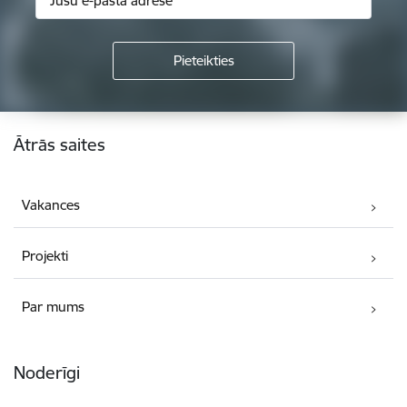
Kājene
Ātrās saites
Vakances
Projekti
Par mums
Noderīgi