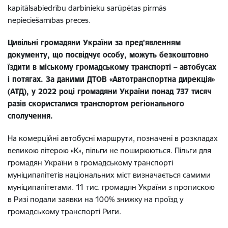
kapitālsabiedrību darbinieku sarūpētas pirmās
nepieciešamības preces.
Цивільні громадяни України за пред’явленням
документу, що посвідчує особу, можуть безкоштовно
їздити в міському громадському транспорті – автобусах
і потягах.
За даними ДТОВ «Автотранспортна дирекція»
(АТД), у 2022 році громадяни України понад 737 тисяч
разів скористалися транспортом регіонального
сполучення.
На комерційні автобусні маршрути, позначені в розкладах
великою літерою «К», пільги не поширюються.
Пільги для
громадян України в громадському транспорті
муніципалітетів національних міст визначається самими
муніципалітетами. 11 тис. громадян України з пропискою
в Ризі подали заявки на 100% знижку на проїзд у
громадському транспорті Риги.