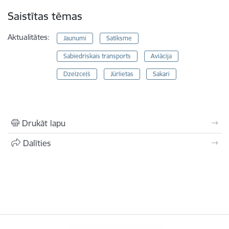
Saistītas tēmas
Aktualitātes:
Jaunumi
Satiksme
Sabiedriskais transports
Aviācija
Dzelzceļš
Jūrlietas
Sakari
Drukāt lapu
Dalīties