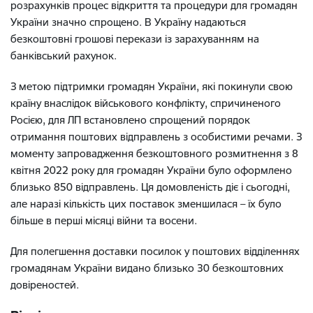
розрахунків процес відкриття та процедури для громадян
України значно спрощено. В Україну надаються
безкоштовні грошові перекази із зарахуванням на
банківський рахунок.
З метою підтримки громадян України, які покинули свою
країну внаслідок військового конфлікту, спричиненого
Росією, для ЛП встановлено спрощений порядок
отримання поштових відправлень з особистими речами. З
моменту запровадження безкоштовного розмитнення з 8
квітня 2022 року для громадян України було оформлено
близько 850 відправлень.
Ця домовленість діє і сьогодні,
але наразі кількість цих поставок зменшилася – їх було
більше в перші місяці війни та восени.
Для полегшення доставки посилок у поштових відділеннях
громадянам України видано близько 30 безкоштовних
довіреностей.