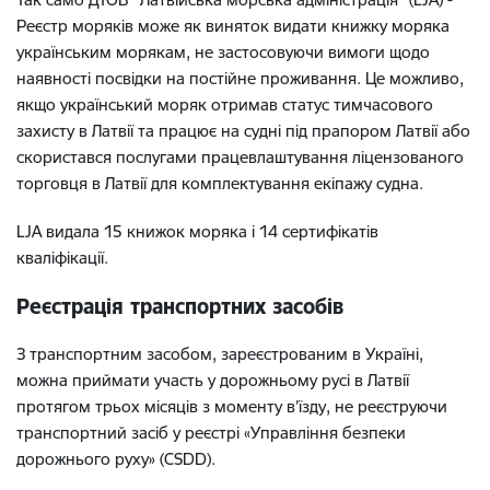
Реєстр моряків може як виняток видати книжку моряка
українським морякам, не застосовуючи вимоги щодо
наявності посвідки на постійне проживання. Це можливо,
якщо український моряк отримав статус тимчасового
захисту в Латвії та працює на судні під прапором Латвії або
скористався послугами працевлаштування ліцензованого
торговця в Латвії для комплектування екіпажу судна.
LJA видала 15 книжок моряка і 14 сертифікатів
кваліфікації.
Реєстрація транспортних засобів
З транспортним засобом, зареєстрованим в Україні,
можна приймати участь у дорожньому русі в Латвії
протягом трьох місяців з моменту в’їзду, не реєструючи
транспортний засіб у реєстрі «Управління безпеки
дорожнього руху» (CSDD).