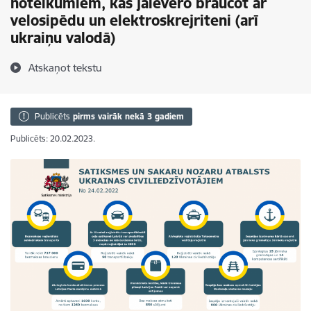
noteikumiem, kas jāievēro braucot ar
velosipēdu un elektroskrejriteni (arī
ukraiņu valodā)
Atskaņot tekstu
Publicēts
pirms vairāk nekā 3 gadiem
Publicēts: 20.02.2023.