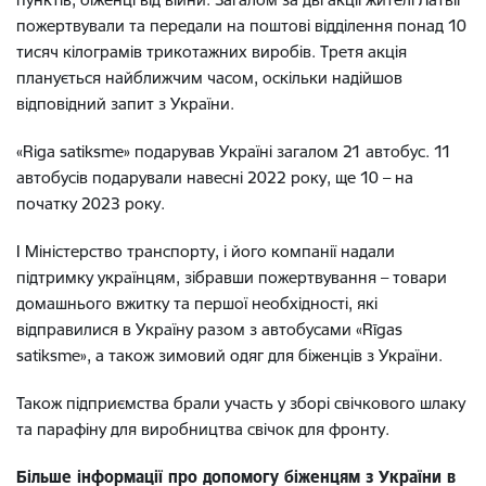
пожертвували та передали на поштові відділення понад 10
тисяч кілограмів трикотажних виробів. Третя акція
планується найближчим часом, оскільки надійшов
відповідний запит з України.
«Riga satiksme» подарував Україні загалом 21 автобус. 11
автобусів подарували навесні 2022 року, ще 10 – на
початку 2023 року.
І Міністерство транспорту, і його компанії надали
підтримку українцям, зібравши пожертвування – товари
домашнього вжитку та першої необхідності, які
відправилися в Україну разом з автобусами «Rīgas
satiksme», а також зимовий одяг для біженців з України.
Також підприємства брали участь у зборі свічкового шлаку
та парафіну для виробництва свічок для фронту.
Більше інформації про допомогу біженцям з України в