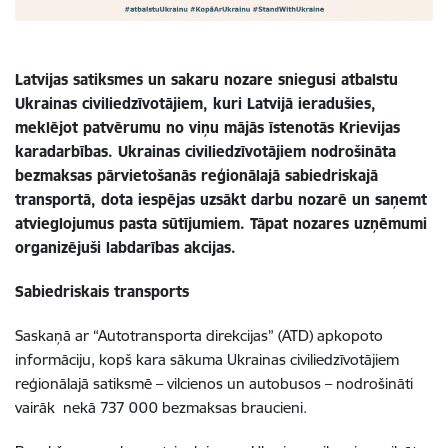
Latvijas satiksmes un sakaru nozare sniegusi atbalstu
Ukrainas civiliedzīvotājiem, kuri Latvijā ieradušies,
meklējot patvērumu no viņu mājās īstenotās Krievijas
karadarbības. Ukrainas civiliedzīvotājiem nodrošināta
bezmaksas pārvietošanās reģionālajā sabiedriskajā
transportā, dota iespējas uzsākt darbu nozarē un saņemt
atvieglojumus pasta sūtījumiem. Tāpat nozares uzņēmumi
organizējuši labdarības akcijas.
Sabiedriskais transports
Saskaņā ar “Autotransporta direkcijas” (ATD) apkopoto
informāciju, kopš kara sākuma Ukrainas civiliedzīvotājiem
reģionālajā satiksmē – vilcienos un autobusos – nodrošināti
vairāk nekā 737 000 bezmaksas braucieni.