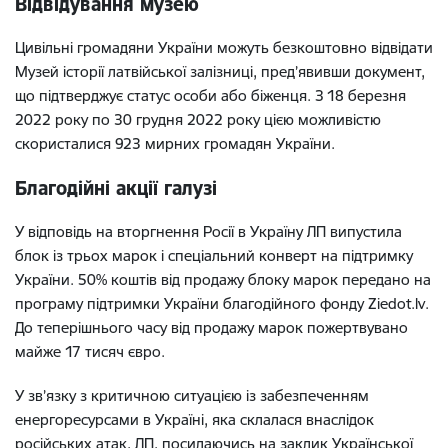
Відвідування музею
Цивільні громадяни України можуть безкоштовно відвідати
Музей історії латвійської залізниці, пред’явивши документ,
що підтверджує статус особи або біженця. З 18 березня
2022 року по 30 грудня 2022 року цією можливістю
скористалися 923 мирних громадян України.
Благодійні акції галузі
У відповідь на вторгнення Росії в Україну ЛП випустила
блок із трьох марок і спеціальний конверт на підтримку
України. 50% коштів від продажу блоку марок передано на
програму підтримки України благодійного фонду Ziedot.lv.
До теперішнього часу від продажу марок пожертвувано
майже 17 тисяч євро.
У зв’язку з критичною ситуацією із забезпеченням
енергоресурсами в Україні, яка склалася внаслідок
російських атак, ЛП, посилаючись на заклик Української