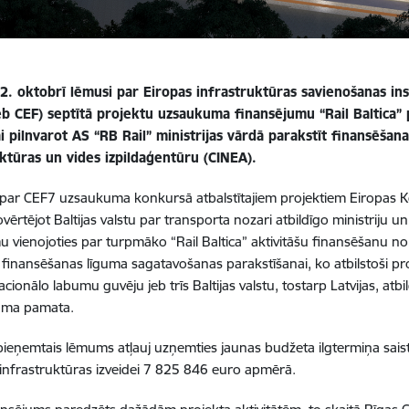
12. oktobrī lēmusi par Eiropas infrastruktūras savienošanas i
 jeb CEF) septītā projektu uzsaukuma finansējumu “Rail Baltica
ai pilnvarot AS “RB Rail” ministrijas vārdā parakstīt finansēšan
uktūras un vides izpildaģentūru (CINEA).
r CEF7 uzsaukuma konkursā atbalstītajiem projektiem Eiropas Komi
novērtējot Baltijas valstu par transporta nozari atbildīgo ministrij
u vienojoties par turpmāko “Rail Baltica” aktivitāšu finansēšanu n
 finansēšanas līguma sagatavošanas parakstīšanai, ko atbilstoši pro
acionālo labumu guvēju jeb trīs Baltijas valstu, tostarp Latvijas, atbi
juma pamata.
pieņemtais lēmums atļauj uzņemties jaunas budžeta ilgtermiņa saistī
 infrastruktūras izveidei 7 825 846 euro apmērā.