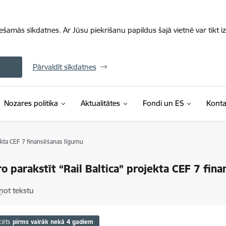
iešamās sīkdatnes. Ar Jūsu piekrišanu papildus šajā vietnē var tikt i
Pārvaldīt sīkdatnes
Nozares politika
Aktualitātes
Fondi un ES
Konta
jekta CEF 7 finansēšanas līgumu
ro parakstīt “Rail Baltica” projekta CEF 7 fin
ņot tekstu
cēts
pirms vairāk nekā 4 gadiem