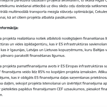
nsējums paredzēts dažādām projekta aktivitātēm, to skaitā Rīgas C
ieteikumu ieviešanai attiecībā uz divu sliežu ceļu dzelzceļa satiksm
trālā multimodālā transporta mezgla stāvceļu optimizācijai, Cekules 
šanai, kā arī citiem projekta atbalsta pasākumiem.
nformācija:
ica projekta realizēšana notiek atbilstoši noslēgtajiem finansēšanas
ktūras un vides izpildaģentūru, kas ir ES infrastruktūras savienoš
, kas ir Igaunijas, Latvijas un Lietuvas kopuzņēmums, kuru Baltijas v
a, pilnvaro parakstīt finansēšanas līgumus.
ica projekta pamatfinansējuma avots ir ES Eiropas infrastruktūras
F finansējums veido līdz 85% no kopējām projekta izmaksām. Atlikuš
sējums, kas ir obligāts ES finansējuma daļas saņemšanas priekšnos
 pa daļām, sekojot projekta īstenošanai un izvērtējot finansējuma ap
ar pieteikties papildus finansējumam CEF uzsaukumos, piesakot f
m.