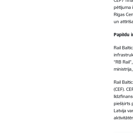
CEF7 fina
pētījuma 
Rīgas Cen
un attīrī
Papildu i
Rail Balt
infrastru
“RB Rail”
ministrij
Rail Balt
(CEF). CE
līdzfinan
piešķirts
Latvija v
aktivitātē