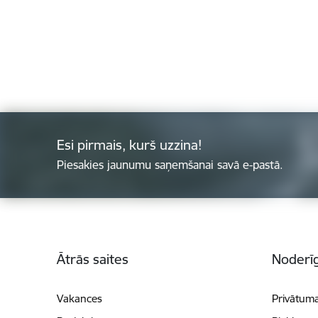
Esi pirmais, kurš uzzina!
Piesakies jaunumu saņemšanai savā e-pastā.
Kājene
Ātrās saites
Noderīg
Vakances
Privātuma