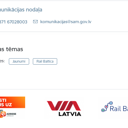
unikācijas nodaļa
E-pasts:
komunikacijas@sam.gov.lv
371 67028003
tas tēmas
es:
Jaunumi
Rail Baltica