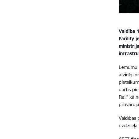
Valdība 
Facility
ministrij
infrastr
Lēmumu pa
atzinīgi 
pieteikum
darbs pie
Rail” kā n
pilnvaro
Valdības 
dzelzceļa