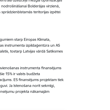
entrālā dzelzceļa mezgla optimizācijas
es nodrošināšanai Bolderājas virzienā,
sprādzienbīstamās teritorijas izpētei
 līgumiem starp Eiropas Klimata,
anas instrumenta izpildaģentūra un AS
alstis, tostarp Latvijas vārdā Satiksmes
 savienošanas instrumenta finansējums
ie 15% ir valsts budžeta
acījums. ES finansējums projektam tiek
guvi. Ja īstenošana norit sekmīgi,
inansējumu projekta nākamajām