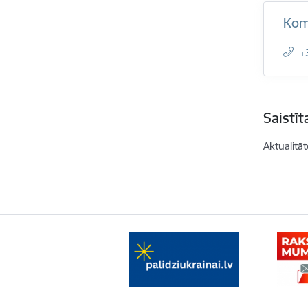
Kom
+
Saistī
Aktualitāt