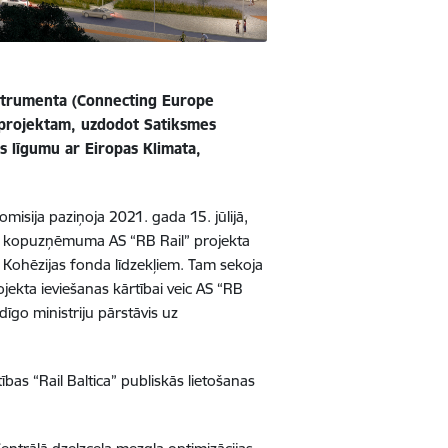
nstrumenta (Connecting Europe
” projektam, uzdodot Satiksmes
as līgumu ar Eiropas Klimata,
sija paziņoja 2021. gada 15. jūlijā,
u un kopuzņēmuma AS “RB Rail” projekta
o Kohēzijas fonda līdzekļiem. Tam sekoja
jekta ieviešanas kārtībai veic AS “RB
ldīgo ministriju pārstāvis uz
bas “Rail Baltica” publiskās lietošanas