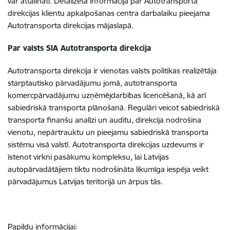
var attālināti. Detalizēta informācija par Autotransporta
direkcijas klientu apkalpošanas centra darbalaiku pieejama
Autotransporta direkcijas mājaslapā.
Par valsts SIA Autotransporta direkcija
Autotransporta direkcija ir vienotas valsts politikas realizētāja
starptautisko pārvadājumu jomā, autotransporta
komercpārvadājumu uzņēmējdarbības licencēšanā, kā arī
sabiedriskā transporta plānošanā. Regulāri veicot sabiedriskā
transporta finanšu analīzi un auditu, direkcija nodrošina
vienotu, nepārtrauktu un pieejamu sabiedriskā transporta
sistēmu visā valstī. Autotransporta direkcijas uzdevums ir
īstenot virkni pasākumu kompleksu, lai Latvijas
autopārvadātājiem tiktu nodrošināta likumīga iespēja veikt
pārvadājumus Latvijas teritorijā un ārpus tās.
Papildu informācijai
: