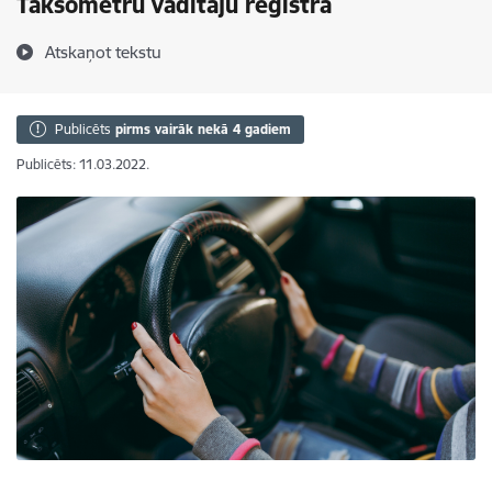
Taksometru vadītāju reģistrā
Atskaņot tekstu
Publicēts
pirms vairāk nekā 4 gadiem
Publicēts: 11.03.2022.