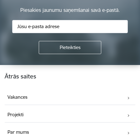
Piesakies jaunumu saņemšanai savā e-pastā.
Kājene
Ātrās saites
Vakances
Projekti
Par mums