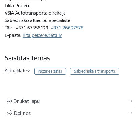
Lilita Pelčere,
VSIA Autotransporta direkcija
Sabiedrisko attiecību speciāliste
Tālr.: +371 67356129;
+371 26627578
E-pasts:
lilita.pelcere@atd.lv
Saistītas tēmas
Aktualitātes:
Nozares ziņas
Sabiedriskais transports
Drukāt lapu
Dalīties