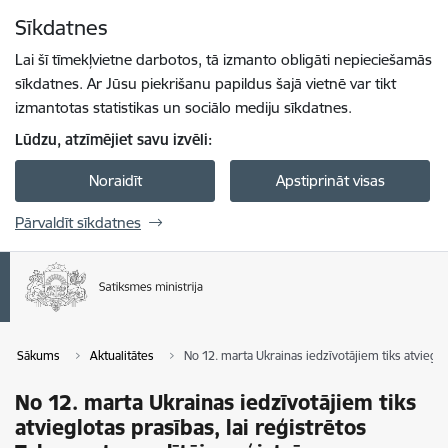
Pāriet uz lapas saturu
Sīkdatnes
Spied
lai meklētu
Enter
Lai šī tīmekļvietne darbotos, tā izmanto obligāti nepieciešamās
sīkdatnes. Ar Jūsu piekrišanu papildus šajā vietnē var tikt
izmantotas statistikas un sociālo mediju sīkdatnes.
Lūdzu, atzīmējiet savu izvēli:
Noraidīt
Apstiprināt visas
Pārvaldīt sīkdatnes
Sākums
Aktualitātes
No 12. marta Ukrainas iedzīvotājiem tiks atvieglo
No 12. marta Ukrainas iedzīvotājiem tiks
atvieglotas prasības, lai reģistrētos