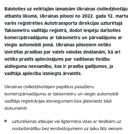
Balstoties uz veiktajām izmaiņām Ukrainas civiliedzīvotāju
atbalsta likumā, Ukrainas pilsoņi no 2022. gada 12. marta
varēs reģistrēties Autotransporta direkcijas uzturētajā
Taksometru vadītāju reģistrā, dodot iespēju darboties
komercpārvadājumu ar taksometru un pārvadājumu ar
vieglo automobili jomā. Ukrainas pilsoņiem netiks
izvirzītas prasības par valsts valodas zināšanām, kā arī
netiks prasīts apliecinājums par vadīšanas tiesību
aizlieguma neesamību, kas ir prasība gadījumos, ja
vadītāja apliecība izsniegta ārvalstīs.
Ukrainas civiliedzīvotājam papildus pasažieru
komercpārvadājumu ar taksometru un vieglo automobili
vadītāja reģistrācijas iesniegumam būs jāiesniedz šādi
dokumenti:
uzturēšanās atļaujas vai ilgtermiņa vīzas ar tiesībām uz
nodarbinātību bez ierobežojumiem uz laiku līdz vienam