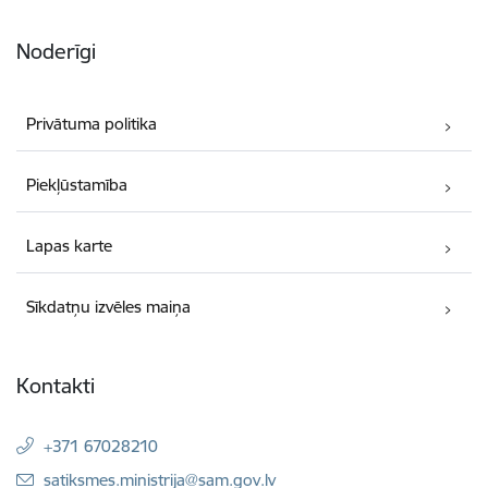
Noderīgi
Privātuma politika
Piekļūstamība
Lapas karte
Sīkdatņu izvēles maiņa
Kontakti
+371 67028210
E-pasts:
satiksmes.ministrija@sam.gov.lv