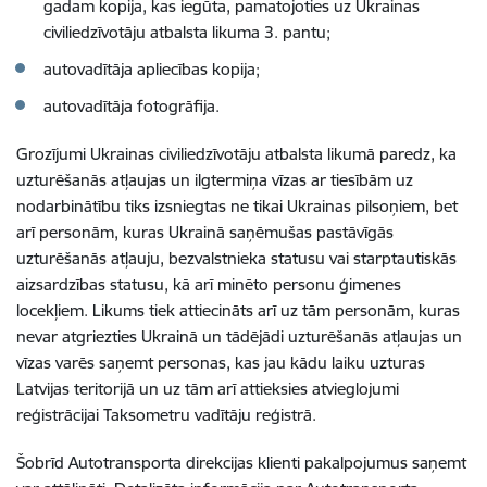
gadam kopija, kas iegūta, pamatojoties uz Ukrainas
civiliedzīvotāju atbalsta likuma 3. pantu;
autovadītāja apliecības kopija;
autovadītāja fotogrāfija.
Grozījumi Ukrainas civiliedzīvotāju atbalsta likumā paredz, ka
uzturēšanās atļaujas un ilgtermiņa vīzas ar tiesībām uz
nodarbinātību tiks izsniegtas ne tikai Ukrainas pilsoņiem, bet
arī personām, kuras Ukrainā saņēmušas pastāvīgās
uzturēšanās atļauju, bezvalstnieka statusu vai starptautiskās
aizsardzības statusu, kā arī minēto personu ģimenes
locekļiem. Likums tiek attiecināts arī uz tām personām, kuras
nevar atgriezties Ukrainā un tādējādi uzturēšanās atļaujas un
vīzas varēs saņemt personas, kas jau kādu laiku uzturas
Latvijas teritorijā un uz tām arī attieksies atvieglojumi
reģistrācijai Taksometru vadītāju reģistrā.
Šobrīd Autotransporta direkcijas klienti pakalpojumus saņemt