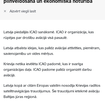
pilnveidošana un ekonomiskā noturība
Aizvērt viegli lasīt
Latvija piedalījās ICAO sanāksmē. ICAO ir organizācija, kas
rūpējas par drošību aviācijā visā pasaulē.
Latvija atbalsta idejas, kas palīdz aviācijai attīstīties, piemēram,
savienojamību un vides mērķus.
Krievija netika ievēlēta ICAO padomē, kas ir svarīga
organizācijas daļa. ICAO padome palīdz organizēt darbu
aviācijā.
Latvija kopā ar citām Eiropas valstīm nosodīja Krievijas radītos
satelītnavigācijas traucējumus. Šie traucējumi ietekmē aviāciju
Baltijas jūras reģionā.