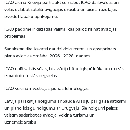
ICAO aicina Krieviju pārtraukt šo rīcību. ICAO dalībvalstis arī
vēlas uzlabot satelītnavigācijas drošību un aicina ražotājus
izveidot labāku aprīkojumu.
ICAO padomē ir dažādas valstis, kas palīdz risināt aviācijas
problēmas.
Sanāksmē tika izskatīti daudzi dokumenti, un apstiprināts
plāns aviācijas drošībai 2026.–2028. gadam.
ICAO dalībvalstis vēlas, lai aviācija būtu ilgtspējīgāka un mazāk
izmantotu fosilās degvielas.
ICAO veicina investīcijas jaunās tehnoloģijās.
Latvija parakstīja nolīgumu ar Saūda Arābiju par gaisa satiksmi
un plāno līdzīgu nolīgumu ar Urugvaju. Šie nolīgumi palīdz
valstīm sadarboties aviācijā, veicina tūrismu un
uzņēmējdarbību.