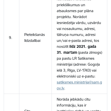
priekšlikumus un
atsauksmes par plāna
projektu. Norādot
iesniedzēja vārdu, uzvārdu
vai nosaukumu, adresi,
Pieteikšanās
tālruņa numuru, adresi
9.
līdzdalībai
un/vai e-pasta adresi, tos
nosūtīt
līdz 2021. gada
31. martam
(pasta zīmogs)
pa pastu LR Satiksmes
ministrijai (adrese: Gogoļa
ielā 3, Rīga, LV-1743) vai
elektroniski uz e-pastu:
satiksmes.ministrija@sam.g
ov.lv
.
Norāda jebkādu citu
informāciju, kas ir