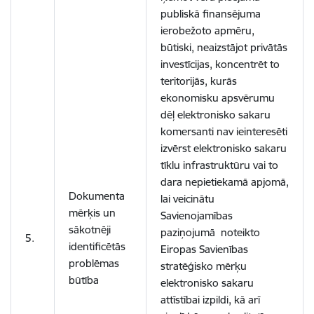
publiskā finansējuma
ierobežoto apmēru,
būtiski, neaizstājot privātās
investīcijas, koncentrēt to
teritorijās, kurās
ekonomisku apsvērumu
dēļ elektronisko sakaru
komersanti nav ieinteresēti
izvērst elektronisko sakaru
tīklu infrastruktūru vai to
dara nepietiekamā apjomā,
Dokumenta
lai veicinātu
mērķis un
Savienojamības
sākotnēji
paziņojumā noteikto
5.
identificētās
Eiropas Savienības
problēmas
stratēģisko mērķu
būtība
elektronisko sakaru
attīstībai izpildi, kā arī