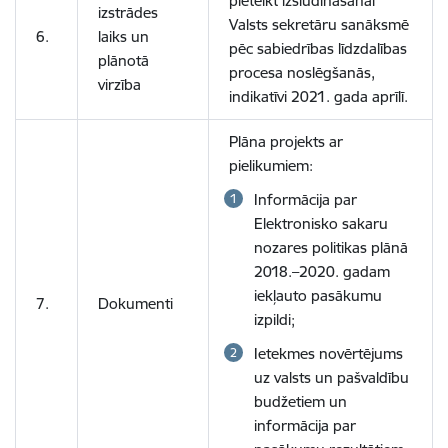
pieteikt izsludināšanai
izstrādes
Valsts sekretāru sanāksmē
6.
laiks un
pēc sabiedrības līdzdalības
plānotā
procesa noslēgšanās,
virzība
indikatīvi 2021. gada aprīlī.
Plāna projekts ar
pielikumiem:
Informācija par
Elektronisko sakaru
nozares politikas plānā
2018.–2020. gadam
iekļauto pasākumu
7.
Dokumenti
izpildi;
Ietekmes novērtējums
uz valsts un pašvaldību
budžetiem un
informācija par