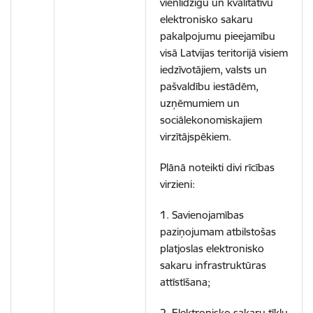
vienlīdzīgu un kvalitatīvu
elektronisko sakaru
pakalpojumu pieejamību
visā Latvijas teritorijā visiem
iedzīvotājiem, valsts un
pašvaldību iestādēm,
uzņēmumiem un
sociālekonomiskajiem
virzītājspēkiem.
Plānā noteikti divi rīcības
virzieni:
1. Savienojamības
paziņojumam atbilstošas
platjoslas elektronisko
sakaru infrastruktūras
attīstīšana;
2. Elektronisko sakaru tīklu