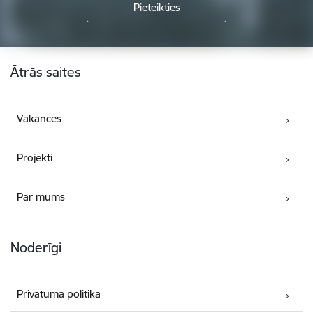
Kājene
Ātrās saites
Vakances
Projekti
Par mums
Noderīgi
Privātuma politika