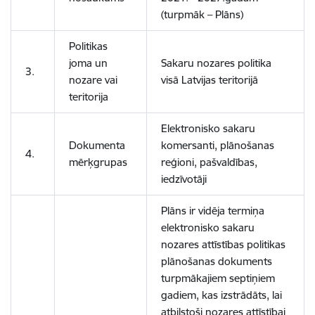
(turpmāk – Plāns)
Politikas
joma un
Sakaru nozares politika
3.
nozare vai
visā Latvijas teritorijā
teritorija
Elektronisko sakaru
Dokumenta
komersanti, plānošanas
4.
mērķgrupas
reģioni, pašvaldības,
iedzīvotāji
Plāns ir vidēja termiņa
elektronisko sakaru
nozares attīstības politikas
plānošanas dokuments
turpmākajiem septiņiem
gadiem, kas izstrādāts, lai
atbilstoši nozares attīstībai