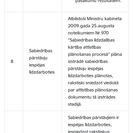
pasākumu rezultātiem.
Atbilstoši Ministru kabineta
2009.gada 25.augusta
noteikumiem Nr.970
“Sabiedrības līdzdalības
kārtība attīstības
Sabiedrības
plānošanas procesā” plāna
pārstāvju
8.
izstrādē sabiedrības
iespējas
pārstāvju iespējas
līdzdarboties
līdzdarboties plānotas,
rakstiski sniedzot viedokli
par attīstības plānošanas
dokumentu tā izstrādes
stadijā.
Sabiedrības pārstāvjiem ir
iespējas līdzdarboties,
iesniedzot rakstiskus