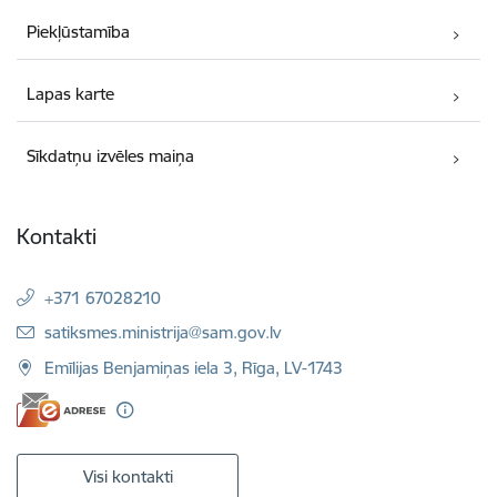
Piekļūstamība
Lapas karte
Sīkdatņu izvēles maiņa
Kontakti
+371 67028210
E-pasts:
satiksmes.ministrija@sam.gov.lv
Emīlijas Benjamiņas iela 3, Rīga, LV-1743
Visi kontakti