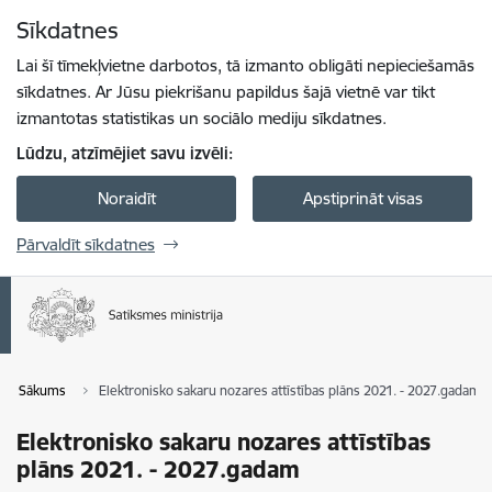
Pāriet uz lapas saturu
Sīkdatnes
Spied
lai meklētu
Enter
Lai šī tīmekļvietne darbotos, tā izmanto obligāti nepieciešamās
sīkdatnes. Ar Jūsu piekrišanu papildus šajā vietnē var tikt
izmantotas statistikas un sociālo mediju sīkdatnes.
Lūdzu, atzīmējiet savu izvēli:
Noraidīt
Apstiprināt visas
Pārvaldīt sīkdatnes
Sākums
Elektronisko sakaru nozares attīstības plāns 2021. - 2027.gadam
Elektronisko sakaru nozares attīstības
plāns 2021. - 2027.gadam