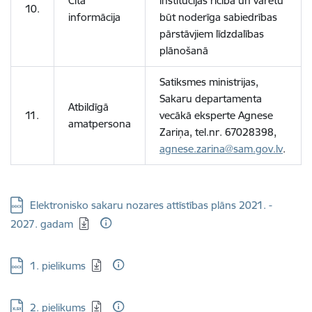
Cita
institūcijas rīcībā un varētu
10.
informācija
būt noderīga sabiedrības
pārstāvjiem līdzdalības
plānošanā
Satiksmes ministrijas,
Sakaru departamenta
Atbildīgā
11.
vecākā eksperte Agnese
amatpersona
Zariņa, tel.nr. 67028398,
a
gnese.zarina
@sam.gov.lv
.
Lejupielādēt:
Elektronisko sakaru nozares attīstības plāns 2021. -
2027. gadam
Lejupielādēt:
1. pielikums
Lejupielādēt:
2. pielikums