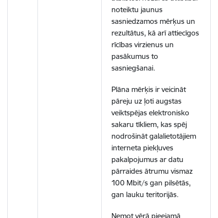
noteiktu jaunus
sasniedzamos mērķus un
rezultātus, kā arī attiecīgos
rīcības virzienus un
pasākumus to
sasniegšanai.
Plāna mērķis ir veicināt
pāreju uz ļoti augstas
veiktspējas elektronisko
sakaru tīkliem, kas spēj
nodrošināt galalietotājiem
interneta piekļuves
pakalpojumus ar datu
pārraides ātrumu vismaz
100 Mbit/s gan pilsētās,
gan lauku teritorijās.
Ņemot vērā pieejamā