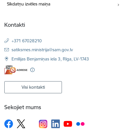
Sīkdatņu izvēles maiņa
Kontakti
+371 67028210
E-pasts:
satiksmes.ministrija@sam.gov.lv
Emīlijas Benjamiņas iela 3, Rīga, LV-1743
Visi kontakti
Sekojiet mums