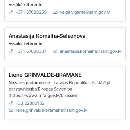
Vecākā referente
+371 67028259
E-pasts:
velga.vigante@sam.gov.lv
Anastasija Komaiha-Selezņova
Vecākā referente
+371 67028337
E-pasts:
anastasija.komaiha@sam.gov.lv
Liene GRĪNVALDE-BRAMANE
Nozares padomniece
-
Latvijas Republikas Pastāvīgā
pārstāvniecība Eiropas Savienībā
(https://www2.mfa.gov.lv/brussels)
+32 22383132
E-pasts:
liene.grinvalde-bramane@sam.gov.lv