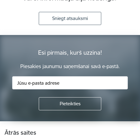
Sniegt atsauksmi
Esi pirmais, kurš uzzina!
Piesakies jaunumu saņemšanai savā e-pastā.
Kājene
Ātrās saites