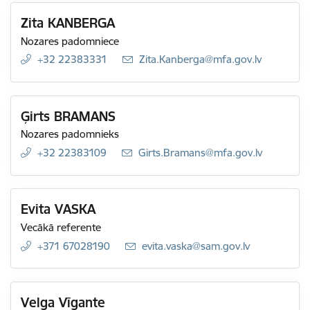
Zita KANBERGA
Nozares padomniece
+32 22383331
E-pasts:
Zita.Kanberga@mfa.gov.lv
Ģirts BRAMANS
Nozares padomnieks
+32 22383109
E-pasts:
Girts.Bramans@mfa.gov.lv
Evita VASKA
Vecākā referente
+371 67028190
E-pasts:
evita.vaska@sam.gov.lv
Velga Vīgante