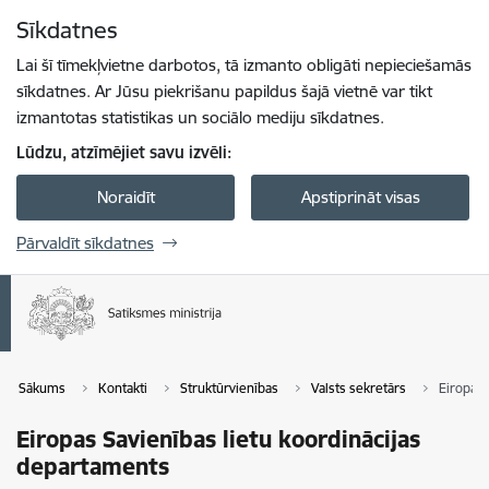
Pāriet uz lapas saturu
Sīkdatnes
Spied
lai meklētu
Enter
Lai šī tīmekļvietne darbotos, tā izmanto obligāti nepieciešamās
sīkdatnes. Ar Jūsu piekrišanu papildus šajā vietnē var tikt
izmantotas statistikas un sociālo mediju sīkdatnes.
Lūdzu, atzīmējiet savu izvēli:
Noraidīt
Apstiprināt visas
Pārvaldīt sīkdatnes
Sākums
Kontakti
Struktūrvienības
Valsts sekretārs
Eiropas 
Eiropas Savienības lietu koordinācijas
departaments