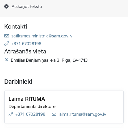
Atskaņot tekstu
Kontakti
E-pasts:
satiksmes.ministrija@sam.gov.lv
+371 67028198
Atrašanās vieta
Emīlijas Benjamiņas iela 3, Rīga, LV-1743
Darbinieki
Laima RITUMA
Departamenta direktore
+371 67028198
E-pasts:
laima.rituma@sam.gov.lv