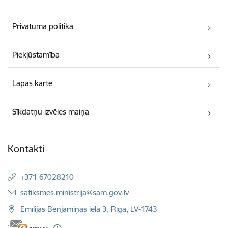
Privātuma politika
Piekļūstamība
Lapas karte
Sīkdatņu izvēles maiņa
Kontakti
+371 67028210
E-pasts:
satiksmes.ministrija@sam.gov.lv
Emīlijas Benjamiņas iela 3, Rīga, LV-1743