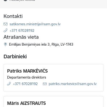
Kontakti
E-pasts:
satiksmes.ministrija@sam.gov.lv
+371 67028192
Atrašanās vieta
Emīlijas Benjamiņas iela 3, Rīga, LV-1743
Darbinieki
Patriks MARKĒVIČS
Departamenta direktors
+371 67028192
E-pasts:
patriks.markevics@sam.gov.lv
Māris AIZSTRAUTS