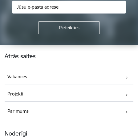
Kājene
Ātrās saites
Vakances
Projekti
Par mums
Noderīgi