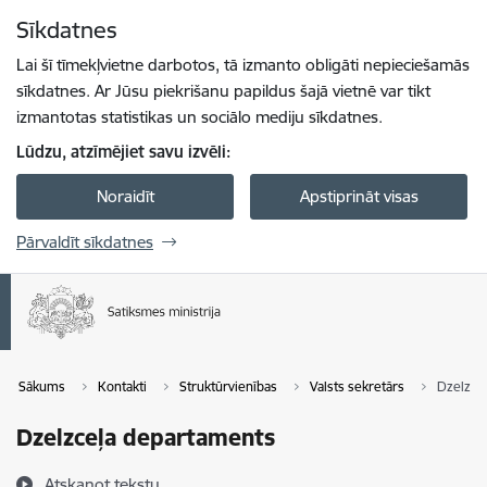
Pāriet uz lapas saturu
Sīkdatnes
Spied
lai meklētu
Enter
Lai šī tīmekļvietne darbotos, tā izmanto obligāti nepieciešamās
sīkdatnes. Ar Jūsu piekrišanu papildus šajā vietnē var tikt
izmantotas statistikas un sociālo mediju sīkdatnes.
Lūdzu, atzīmējiet savu izvēli:
Noraidīt
Apstiprināt visas
Pārvaldīt sīkdatnes
Sākums
Kontakti
Struktūrvienības
Valsts sekretārs
Dzelzce
Dzelzceļa departaments
Atskaņot tekstu