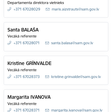
Departamenta direktora vietnieks
+371 67028029
E-pasts:
maris.aizstrauts@sam.gov.lv
Santa BALAŠA
Vecākā referente
+371 67028071
E-pasts:
santa.balasa@sam.gov.lv
Kristīne GRĪNVALDE
Vecākā referente
+371 67028373
E-pasts:
kristine.grinvalde@sam.gov.lv
Margarita IVANOVA
Vecākā referente
+371 67028371
E-pasts:
margarita.ivanova@sam.gov.lv