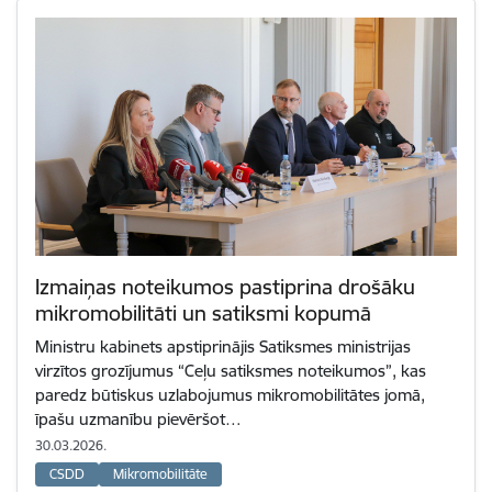
Izmaiņas noteikumos pastiprina drošāku
mikromobilitāti un satiksmi kopumā
Ministru kabinets apstiprinājis Satiksmes ministrijas
virzītos grozījumus “Ceļu satiksmes noteikumos”, kas
paredz būtiskus uzlabojumus mikromobilitātes jomā,
īpašu uzmanību pievēršot…
30.03.2026.
CSDD
Mikromobilitāte