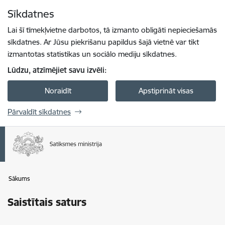
Pāriet uz lapas saturu
Sīkdatnes
Spied
lai meklētu
Enter
Lai šī tīmekļvietne darbotos, tā izmanto obligāti nepieciešamās
sīkdatnes. Ar Jūsu piekrišanu papildus šajā vietnē var tikt
izmantotas statistikas un sociālo mediju sīkdatnes.
Lūdzu, atzīmējiet savu izvēli:
Noraidīt
Apstiprināt visas
Pārvaldīt sīkdatnes
Sākums
Saistītais saturs