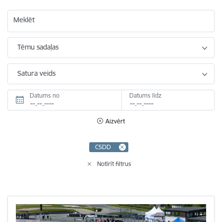
Meklēt
Tēmu sadaļas
Satura veids
Datums no
Datums līdz
Aizvērt
CSDD
Notīrīt filtrus