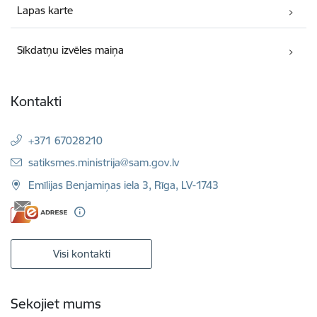
Lapas karte
Sīkdatņu izvēles maiņa
Kontakti
+371 67028210
E-pasts:
satiksmes.ministrija@sam.gov.lv
Emīlijas Benjamiņas iela 3, Rīga, LV-1743
Visi kontakti
Sekojiet mums