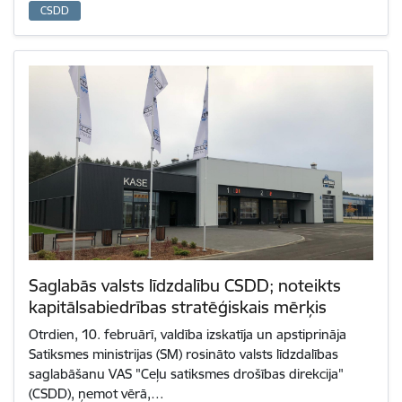
CSDD
Saglabās valsts līdzdalību CSDD; noteikts
kapitālsabiedrības stratēģiskais mērķis
Otrdien, 10. februārī, valdība izskatīja un apstiprināja
Satiksmes ministrijas (SM) rosināto valsts līdzdalības
saglabāšanu VAS "Ceļu satiksmes drošības direkcija"
(CSDD), ņemot vērā,…