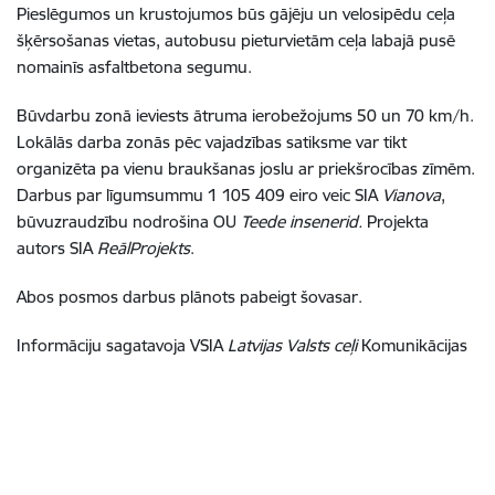
Pieslēgumos un krustojumos būs gājēju un velosipēdu ceļa
šķērsošanas vietas, autobusu pieturvietām ceļa labajā pusē
nomainīs asfaltbetona segumu.
Būvdarbu zonā ieviests ātruma ierobežojums 50 un 70 km/h.
Lokālās darba zonās pēc vajadzības satiksme var tikt
organizēta pa vienu braukšanas joslu ar priekšrocības zīmēm.
Darbus par līgumsummu 1 105 409 eiro veic SIA
Vianova
,
būvuzraudzību nodrošina OU
Teede insenerid.
Projekta
autors SIA
ReālProjekts
.
Abos posmos darbus plānots pabeigt šovasar.
Informāciju sagatavoja VSIA
Latvijas Valsts ceļi
Komunikācijas