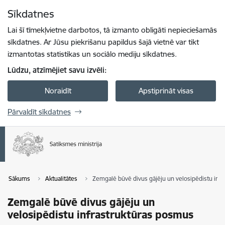
Pāriet uz lapas saturu
Sīkdatnes
Spied
lai meklētu
Enter
Lai šī tīmekļvietne darbotos, tā izmanto obligāti nepieciešamās
sīkdatnes. Ar Jūsu piekrišanu papildus šajā vietnē var tikt
izmantotas statistikas un sociālo mediju sīkdatnes.
Lūdzu, atzīmējiet savu izvēli:
Noraidīt
Apstiprināt visas
Pārvaldīt sīkdatnes
Sākums
Aktualitātes
Zemgalē būvē divus gājēju un velosipēdistu inf
Zemgalē būvē divus gājēju un
velosipēdistu infrastruktūras posmus