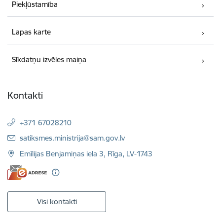
Piekļūstamība
Lapas karte
Sīkdatņu izvēles maiņa
Kontakti
+371 67028210
E-pasts:
satiksmes.ministrija@sam.gov.lv
Emīlijas Benjamiņas iela 3, Rīga, LV-1743
Visi kontakti