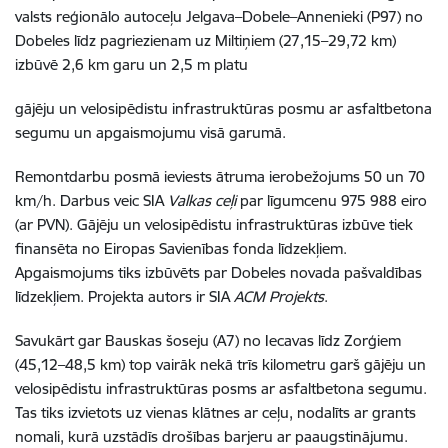
valsts reģionālo autoceļu Jelgava–Dobele–Annenieki (P97) no
Dobeles līdz pagriezienam uz Miltiņiem (27,15–29,72 km)
izbūvē 2,6 km garu un 2,5 m platu
gājēju un velosipēdistu infrastruktūras posmu ar asfaltbetona
segumu un apgaismojumu visā garumā.
Remontdarbu posmā ieviests ātruma ierobežojums 50 un 70
km/h. Darbus veic SIA
Valkas ceļi
par līgumcenu 975 988 eiro
(ar PVN). Gājēju un velosipēdistu infrastruktūras izbūve tiek
finansēta no Eiropas Savienības fonda līdzekļiem.
Apgaismojums tiks izbūvēts par Dobeles novada pašvaldības
līdzekļiem. Projekta autors ir SIA
ACM Projekts
.
Savukārt gar Bauskas šoseju (A7) no Iecavas līdz Zorģiem
(45,12–48,5 km) top vairāk nekā trīs kilometru garš gājēju un
velosipēdistu infrastruktūras posms ar asfaltbetona segumu.
Tas tiks izvietots uz vienas klātnes ar ceļu, nodalīts ar grants
nomali, kurā uzstādīs drošības barjeru ar paaugstinājumu.