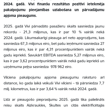
2024. gadā. Vivi finanšu rezultātus pozitīvi ietekmēja
pakalpojumu pieejamības uzlabošana un pārvadājumu
apjoma pieaugums.
2025. gadā Vivi pārvadāto pasažieru skaits sasniedza jaunu
rekordu - 21,3 miljonus, kas ir par 10 % vairāk nekā
2024. gadā. Likumsakarīgi pieauga arī neto apgrozījums, kas
sasniedza 67,3 miljonus eiro, bet pašu ieņēmumi sasniedza 27
miljonus eiro, kas ir par 4,31 procentpunktiem vairāk nekā
gadu iepriekš. Savukārt EBITDA sasniedza 5,27 miljonus eiro,
kas ir par 3,62 procentpunktiem vairāk nekā gadu iepriekš un
uzņēmuma peļņa sasniedza 978 962 eiro.
Vilciena pakalpojumu apjoma pieaugumu raksturo arī
distance, ko gada laikā veikuši Vivi vilcieni – tā pārsniedza 7,7
milj. kilometrus, kas ir par 3,64 % vairāk nekā 2024. gadā.
Līdz ar pieaugošo pieprasījumu 2025. gadā tika palielināts
reisu skaits Aizkraukles, Skultes un citās elektrificētajās