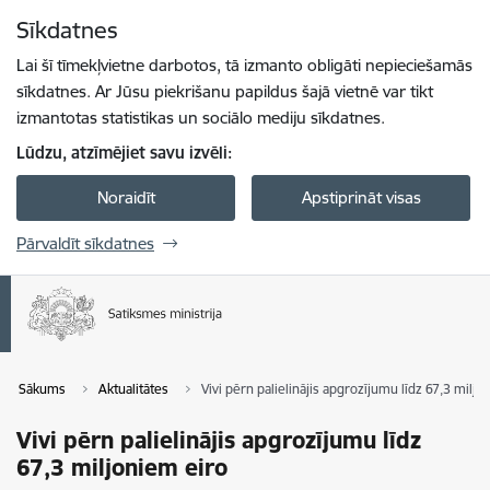
Pāriet uz lapas saturu
Sīkdatnes
Spied
lai meklētu
Enter
Lai šī tīmekļvietne darbotos, tā izmanto obligāti nepieciešamās
sīkdatnes. Ar Jūsu piekrišanu papildus šajā vietnē var tikt
izmantotas statistikas un sociālo mediju sīkdatnes.
Lūdzu, atzīmējiet savu izvēli:
Noraidīt
Apstiprināt visas
Pārvaldīt sīkdatnes
Sākums
Aktualitātes
Vivi pērn palielinājis apgrozījumu līdz 67,3 miljo
Vivi pērn palielinājis apgrozījumu līdz
67,3 miljoniem eiro