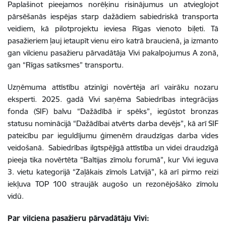
Paplašinot pieejamos norēķinu risinājumus un atvieglojot
pārsēšanās iespējas starp dažādiem sabiedriskā transporta
veidiem, kā pilotprojektu ieviesa Rīgas vienoto biļeti. Tā
pasažieriem ļauj ietaupīt vienu eiro katrā braucienā, ja izmanto
gan vilcienu pasažieru pārvadātāja Vivi pakalpojumus A zonā,
gan “Rīgas satiksmes” transportu.
Uzņēmuma attīstību atzinīgi novērtēja arī vairāku nozaru
eksperti. 2025. gadā Vivi saņēma Sabiedrības integrācijas
fonda (SIF) balvu “Dažādībā ir spēks”, iegūstot bronzas
statusu nominācijā “Dažādībai atvērts darba devējs”, kā arī SIF
pateicību par ieguldījumu ģimenēm draudzīgas darba vides
veidošanā. Sabiedrības ilgtspējīgā attīstība un videi draudzīgā
pieeja tika novērtēta “Baltijas zīmolu forumā”, kur Vivi ieguva
3. vietu kategorijā “Zaļākais zīmols Latvijā”, kā arī pirmo reizi
iekļuva TOP 100 straujāk augošo un rezonējošāko zīmolu
vidū.
Par vilciena pasažieru pārvadātāju Vivi: