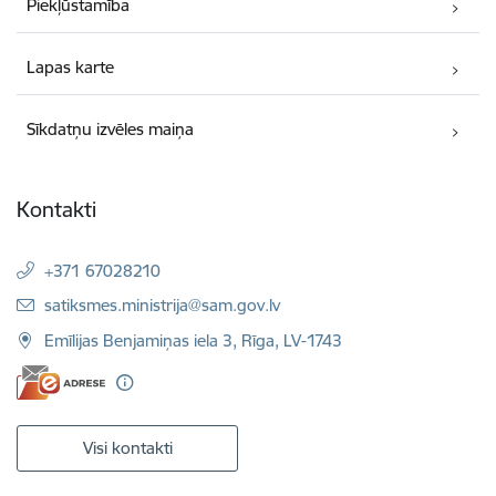
Piekļūstamība
Lapas karte
Sīkdatņu izvēles maiņa
Kontakti
+371 67028210
E-pasts:
satiksmes.ministrija@sam.gov.lv
Emīlijas Benjamiņas iela 3, Rīga, LV-1743
Visi kontakti