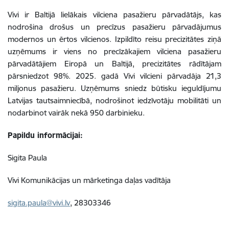
Vivi ir Baltijā lielākais vilciena pasažieru pārvadātājs, kas
nodrošina drošus un precīzus pasažieru pārvadājumus
modernos un ērtos vilcienos. Izpildīto reisu precizitātes ziņā
uzņēmums ir viens no precīzākajiem vilciena pasažieru
pārvadātājiem Eiropā un Baltijā, precizitātes rādītājam
pārsniedzot 98%. 2025. gadā Vivi vilcieni pārvadāja 21,3
miljonus pasažieru. Uzņēmums sniedz būtisku ieguldījumu
Latvijas tautsaimniecībā, nodrošinot iedzīvotāju mobilitāti un
nodarbinot vairāk nekā 950 darbinieku.
Papildu informācijai:
Sigita Paula
Vivi Komunikācijas un mārketinga daļas vadītāja
sigita.paula@vivi.lv
, 28303346