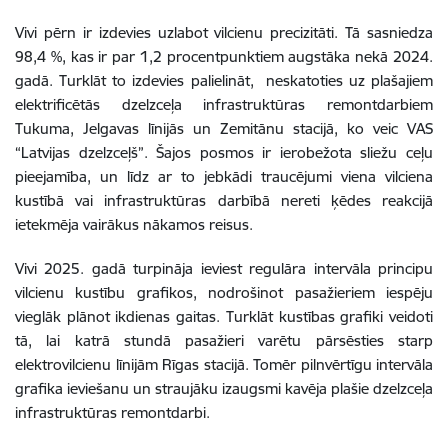
Vivi pērn ir izdevies uzlabot vilcienu precizitāti. Tā sasniedza
98,4 %, kas ir par 1,2 procentpunktiem augstāka nekā 2024.
gadā. Turklāt to izdevies palielināt, neskatoties uz plašajiem
elektrificētās dzelzceļa infrastruktūras remontdarbiem
Tukuma, Jelgavas līnijās un Zemitānu stacijā, ko veic VAS
“Latvijas dzelzceļš”. Šajos posmos ir ierobežota sliežu ceļu
pieejamība, un līdz ar to jebkādi traucējumi viena vilciena
kustībā vai infrastruktūras darbībā nereti ķēdes reakcijā
ietekmēja vairākus nākamos reisus.
Vivi 2025. gadā turpināja ieviest regulāra intervāla principu
vilcienu kustību grafikos, nodrošinot pasažieriem iespēju
vieglāk plānot ikdienas gaitas. Turklāt kustības grafiki veidoti
tā, lai katrā stundā pasažieri varētu pārsēsties starp
elektrovilcienu līnijām Rīgas stacijā. Tomēr pilnvērtīgu intervāla
grafika ieviešanu un straujāku izaugsmi kavēja plašie dzelzceļa
infrastruktūras remontdarbi.