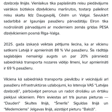
dzelzceļa līnijās. Vienlaikus tika paplašināts reisu piedāvājums
vairākos būtiskos dīzeļvilcienu maršrutos, tostarp palielinot
reisu skaitu līdz Daugavpilij, Cēsīm un Valgai. Savukārt
sadarbībā ar Igaunijas pasažieru pārvadātāju Elron tika
nodrošināti pārvadājumi ar moderniem zemās grīdas PESA
dīzeļvilcieniem posmā Rīga–Valga.
2025. gada izskaņā veiktais pētījums liecina, ka ar vilcienu
satiksmi Latvijā ir apmierināti 88 % Vivi pasažieru. Šis rādītājs
saglabājies nemainīgi augsts un par 20% pārsniedz
sabiedriskā transporta nozares vidējo līmeni, kur apmierināti
ir 69 % pasažieru.
Vilciena kā sabiedriskā transporta pievilcību ir veicinājuši arī
pasažieru infrastruktūras uzlabojumi, ko īstenoja VAS “Latvijas
dzelzceļš”, pārbūvējot peronus un radot drošāku un ērtāku
piekļuvi vilcieniem. Pērn ieviestas arī trīs jaunas pieturas —
“Dauderi” Skultes līnijā, “Šmerlis” Siguldas līnijā un
“Medemciems” Jelgavas līnijā, aizstājot pieturu “Baloži”.