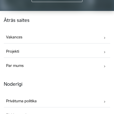
Kājene
Ātrās saites
Vakances
Projekti
Par mums
Noderīgi
Privātuma politika