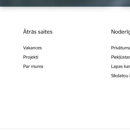
Kājene
Ātrās saites
Noderīg
Vakances
Privātuma
Projekti
Piekļūsta
Par mums
Lapas kar
Sīkdatņu 