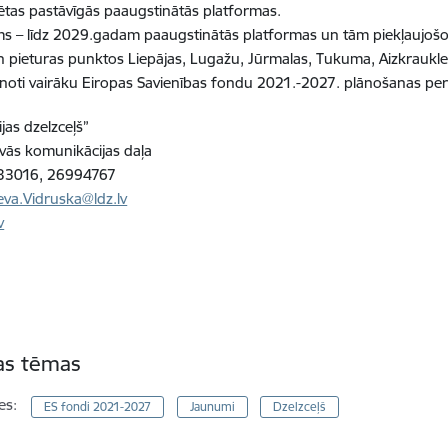
vētas pastāvīgās paaugstinātās platformas.
 – līdz 2029.gadam paaugstinātās platformas un tām piekļaujošo 
un pieturas punktos Liepājas, Lugažu, Jūrmalas, Tukuma, Aizkraukl
enoti vairāku Eiropas Savienības fondu 2021.-2027. plānošanas per
jas dzelzceļš”
vās komunikācijas daļa
7233016, 26994767
eva.Vidruska@ldz.lv
v
tas tēmas
es:
ES fondi 2021-2027
Jaunumi
Dzelzceļš