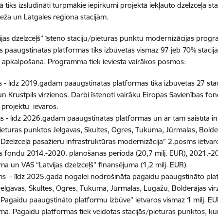
tiks izsludināti turpmākie iepirkumi projektā iekļauto dzelzceļa stac
beža un Latgales reģiona stacijām.
ijas dzelzceļš” īsteno staciju/pieturas punktu modernizācijas pro
s paaugstinātās platformas tiks izbūvētās vismaz 97 jeb 70% stacij
 apkalpošana. Programma tiek ieviesta vairākos posmos:
- līdz 2019.gadam paaugstinātās platformas tika izbūvētas 27 sta
un Krustpils virzienos. Darbi īstenoti vairāku Eiropas Savienības fo
 projektu ievaros.
 - līdz 2026.gadam paaugstinātās platformas un ar tām saistīta in
pieturas punktos Jelgavas, Skultes, Ogres, Tukuma, Jūrmalas, Bolderā
„Dzelzceļa pasažieru infrastruktūras modernizācija” 2.posms ietv
s fondu 2014.-2020. plānošanas perioda (20,7 milj. EUR), 2021.-20
ma un VAS “Latvijas dzelzceļš” finansējuma (1,2 milj. EUR).
s - līdz 2025.gada nogalei nodrošināta pagaidu paaugstināto plat
elgavas, Skultes, Ogres, Tukuma, Jūrmalas, Lugažu, Bolderājas virzie
“Pagaidu paaugstināto platformu izbūve” ietvaros vismaz 1 milj. EU
ma. Pagaidu platformas tiek veidotas stacijās/pieturas punktos