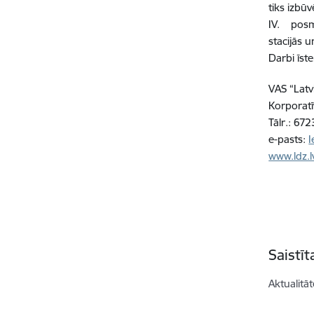
tiks izbū
IV. posms
stacijās 
Darbi īst
VAS “Latvi
Korporatī
Tālr.: 6
e-pasts:
I
www.ldz.l
Saistī
Aktualitāt