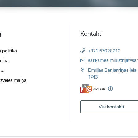
i
Kontakti
 politika
+371 67028210
E-pasts:
satiksmes.ministrija@sa
mība
Emīlijas Benjamiņas iela 
te
1743
izvēles maiņa
Visi kontakti