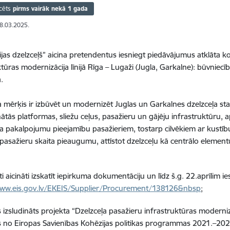
cēts
pirms vairāk nekā 1 gada
28.03.2025.
ijas dzelzceļš” aicina pretendentus iesniegt piedāvājumus atklāta 
ktūras modernizācija līnijā Rīga – Lugaži (Jugla, Garkalne): būvniec
ā.
 mērķis ir izbūvēt un modernizēt Juglas un Garkalnes dzelzceļa staci
ātās platformas, sliežu ceļus, pasažieru un gājēju infrastruktūru,
a pakalpojumu pieejamību pasažieriem, tostarp cilvēkiem ar kustību
 pasažieru skaita pieaugumu, attīstot dzelzceļu kā centrālo elemen
i aicināti izskatīt iepirkuma dokumentāciju un līdz š.g. 22.aprīlim i
www.eis.gov.lv/EKEIS/Supplier/Procurement/138126&nbsp
;
 izsludināts projekta “Dzelzceļa pasažieru infrastruktūras moderni
 no Eiropas Savienības Kohēzijas politikas programmas 2021.–20