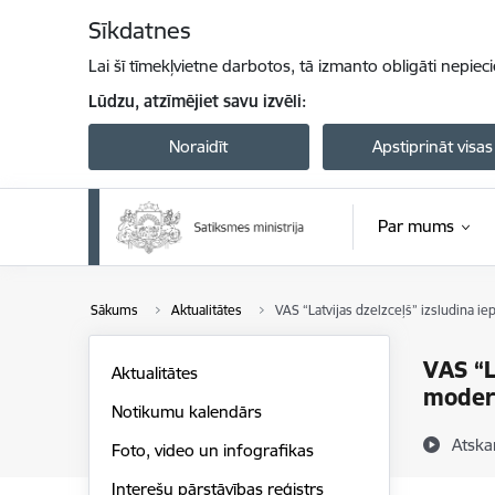
Pāriet uz lapas saturu
Sīkdatnes
Lai šī tīmekļvietne darbotos, tā izmanto obligāti nepiec
Lūdzu, atzīmējiet savu izvēli:
Noraidīt
Apstiprināt visas
Par mums
Sākums
Aktualitātes
VAS “Latvijas dzelzceļš” izsludina i
VAS “L
Aktualitātes
modern
Notikumu kalendārs
Atska
Foto, video un infografikas
Interešu pārstāvības reģistrs