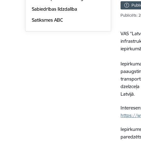
Publi
Sabiedrības līdzdalība
Publicēts: 
Satiksmes ABC
VAS “Latv
infrastru
iepirkum
Iepirkuma
paaugstin
transport
dzelzceļa
Latvijā.
Interesent
https://
Iepirkums
paredzēts