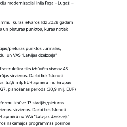
iju modernizācijai līnijā Rīga – Lugaži –
grammu, kuras ietvaros līdz 2028.gadam
ās un pieturas punktos, kurās notiek
cijās/pieturas punktos Jūrmalas,
ndu un VAS “Latvijas dzelzceļa”
frastruktūra tiks izbūvēta vismaz 45
jas virzienos. Darbi tiek īstenoti
aros 52,9 milj. EUR apmērā no Eiropas
27. plānošanas perioda (30,9 milj. EUR)
formu izbūve 17 stacijās/pieturas
nos. virzienos. Darbi tiek īstenoti
R apmērā no VAS “Latvijas dzelzceļš”
, kuros nākamajos programmas posmos