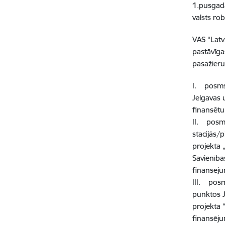
1.pusgadā 
valsts ro
VAS “Latv
pastāvīga
pasažieru
I. posms 
Jelgavas 
finansētu
II. posms
stacijās/
projekta 
Savienība
finansēju
III. posm
punktos J
projekta 
finansēju