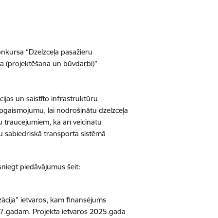
konkursa “Dzelzceļa pasažieru
ība (projektēšana un būvdarbi)”
jas un saistīto infrastruktūru –
 apgaismojumu, lai nodrošinātu dzelzceļa
 traucējumiem, kā arī veicinātu
tu sabiedriskā transporta sistēmā
esniegt piedāvājumus šeit:
zācija” ietvaros, kam finansējums
27.gadam. Projekta ietvaros 2025.gada