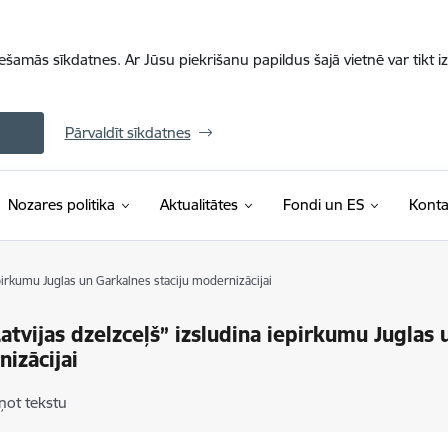
iešamās sīkdatnes. Ar Jūsu piekrišanu papildus šajā vietnē var tikt i
Pārvaldīt sīkdatnes
Nozares politika
Aktualitātes
Fondi un ES
Konta
epirkumu Juglas un Garkalnes staciju modernizācijai
atvijas dzelzceļš” izsludina iepirkumu Juglas 
izācijai
ņot tekstu