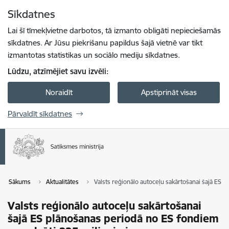
Pāriet uz lapas saturu
Sīkdatnes
Spied
lai meklētu
Enter
Lai šī tīmekļvietne darbotos, tā izmanto obligāti nepieciešamās
sīkdatnes. Ar Jūsu piekrišanu papildus šajā vietnē var tikt
izmantotas statistikas un sociālo mediju sīkdatnes.
Lūdzu, atzīmējiet savu izvēli:
Noraidīt
Apstiprināt visas
Pārvaldīt sīkdatnes
Sākums
Aktualitātes
Valsts reģionālo autoceļu sakārtošanai šajā ES 
Valsts reģionālo autoceļu sakārtošanai
šajā ES plānošanas periodā no ES fondiem