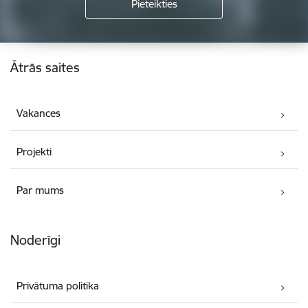
Kājene
Ātrās saites
Vakances
Projekti
Par mums
Noderīgi
Privātuma politika