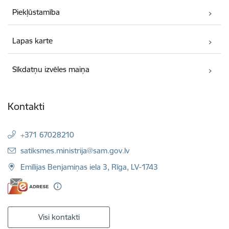
Piekļūstamība
Lapas karte
Sīkdatņu izvēles maiņa
Kontakti
+371 67028210
E-pasts:
satiksmes.ministrija@sam.gov.lv
Emīlijas Benjamiņas iela 3, Rīga, LV-1743
Visi kontakti