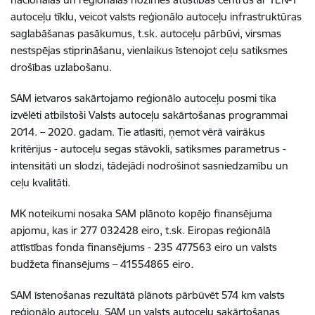
autoceļu tīklu, veicot valsts reģionālo autoceļu infrastruktūras
saglabāšanas pasākumus, t.sk. autoceļu pārbūvi, virsmas
nestspējas stiprināšanu, vienlaikus īstenojot ceļu satiksmes
drošības uzlabošanu.
SAM ietvaros sakārtojamo reģionālo autoceļu posmi tika
izvēlēti atbilstoši Valsts autoceļu sakārtošanas programmai
2014. – 2020. gadam. Tie atlasīti, ņemot vērā vairākus
kritērijus - autoceļu segas stāvokli, satiksmes parametrus -
intensitāti un slodzi, tādejādi nodrošinot sasniedzamību un
ceļu kvalitāti.
MK noteikumi nosaka SAM plānoto kopējo finansējuma
apjomu, kas ir 277 032428 eiro, t.sk. Eiropas reģionālā
attīstības fonda finansējums - 235 477563 eiro un valsts
budžeta finansējums – 41554865 eiro
.
SAM īstenošanas rezultātā plānots pārbūvēt 574 km valsts
reģionālo autoceļu. SAM un valsts autoceļu sakārtošanas