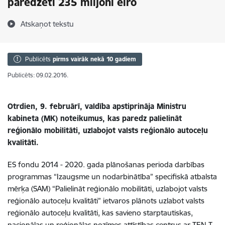
paredzēti 235 miljoni eiro
Atskaņot tekstu
Publicēts
pirms vairāk nekā 10 gadiem
Publicēts: 09.02.2016.
Otrdien, 9. februārī, valdība apstiprināja Ministru
kabineta (MK) noteikumus, kas paredz
palielināt
reģionālo mobilitāti, uzlabojot valsts reģionālo autoceļu
kvalitāti.
ES fondu 2014 - 2020. gada plānošanas perioda darbības
programmas “Izaugsme un nodarbinātība” specifiskā atbalsta
mērķa (SAM) “Palielināt reģionālo mobilitāti, uzlabojot valsts
reģionālo autoceļu kvalitāti” ietvaros plānots uzlabot valsts
reģionālo autoceļu kvalitāti, kas savieno starptautiskas,
nacionālas un reģionālas nozīmes attīstības centrus ar TEN-T