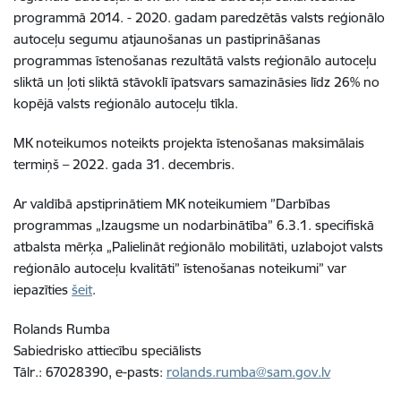
programmā 2014. - 2020. gadam paredzētās valsts reģionālo
autoceļu segumu atjaunošanas un pastiprināšanas
programmas īstenošanas rezultātā valsts reģionālo autoceļu
sliktā un ļoti sliktā stāvoklī īpatsvars samazināsies līdz 26% no
kopējā valsts reģionālo autoceļu tīkla.
MK noteikumos noteikts projekta īstenošanas maksimālais
termiņš – 2022. gada 31. decembris.
Ar valdībā apstiprinātiem MK noteikumiem ”Darbības
programmas „Izaugsme un nodarbinātība” 6.3.1. specifiskā
atbalsta mērķa „Palielināt reģionālo mobilitāti, uzlabojot valsts
reģionālo autoceļu kvalitāti” īstenošanas noteikumi” var
iepazīties
šeit
.
Rolands Rumba
Sabiedrisko attiecību speciālists
Tālr.: 67028390, e-pasts:
rolands.rumba@sam.gov.lv