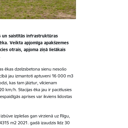
s un saistītās infrastruktūras
s ēka. Veikta apjomīga apakšzemes
ies otrais, apjoma ziņā lielākais
.
jas ēkas dzelzsbetona sienu nesošo
ecībā jau izmantoti aptuveni 16 000 m3
odzi, kas tam jāiztur, vilcienam
0 km/h. Stacijas ēka jau ir pacēlusies
spaidīgās aprises var ikviens lidostas
 izbūve izplešas gan virzienā uz Rīgu,
315 m2 2021. gadā izaudzis līdz 30