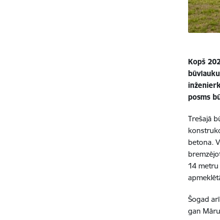
Kopš 2021
būvlauku
inženierk
posms būv
Trešajā b
konstrukc
betona. Vi
bremzējot
14 metru 
apmeklētā
Šogad arī
gan Māru