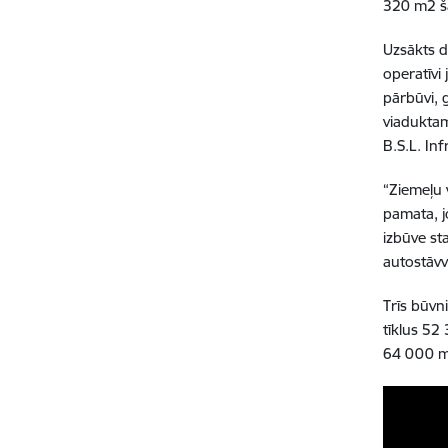
320 m2 šā
Uzsākts d
operatīvi
pārbūvi, 
viaduktam
B.S.L. Inf
“Ziemeļu 
pamata, j
izbūve st
autostāvv
Trīs būvn
tīklus 52
64 000 