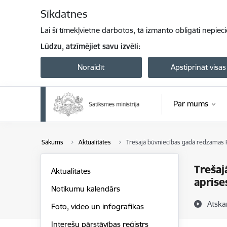
Pāriet uz lapas saturu
Sīkdatnes
Lai šī tīmekļvietne darbotos, tā izmanto obligāti nepiec
Lūdzu, atzīmējiet savu izvēli:
Noraidīt
Apstiprināt visas
Par mums
Sākums
Aktualitātes
Trešajā būvniecības gadā redzamas Rai
Trešaj
Aktualitātes
aprise
Notikumu kalendārs
Atska
Foto, video un infografikas
Interešu pārstāvības reģistrs