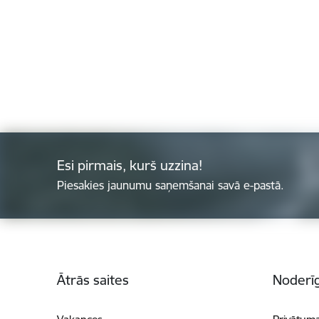
Esi pirmais, kurš uzzina!
Piesakies jaunumu saņemšanai savā e-pastā.
Kājene
Ātrās saites
Noderīg