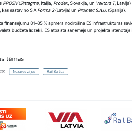
as
PROSIV
(
Sintagma
, Itālija,
Prodex
, Slovākija, un
Vektors T
, Latvij
, kas sastāv no SIA
Forma 2
(Latvija) un
Prointec
S.A.U
. (Spānija).
ta finansējumu 81–85 % apmērā nodrošina ES infrastruktūras savie
 valsts budžeta līdzekļi. ES atbalsta saņēmējs un projekta īstenotājs
tas tēmas
es:
Nozares ziņas
Rail Baltica