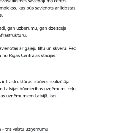
n aviosatiksmes savienojuma centrs
mplekss, kas būs savienots ar lidostas
s.
akādi, gan uzbērumu, gan dzelzceļa
nfrastruktūru.
vienotas ar gājēju tiltu un skvēru. Pēc
u no Rīgas Centrālās stacijas.
ās infrastruktūras izbūves realizētāja
n Latvijas būvniecības uzņēmumi: ceļu
ības uzņēmumiem Latvijā, kas
a – trīs valstu uzņēmumu