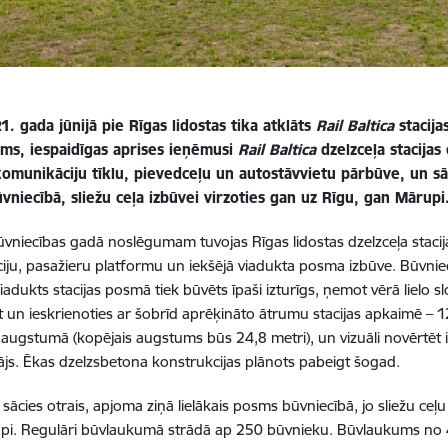
. gada jūnijā pie Rīgas lidostas tika atklāts
Rail Baltica
stacija
ms, iespaidīgas aprises ieņēmusi
Rail Baltica
dzelzceļa stacija
omunikāciju tīklu, pievedceļu un autostāvvietu pārbūve, un sāc
niecībā, sliežu ceļa izbūvei virzoties gan uz Rīgu, gan Mārupi
ūvniecības gadā noslēgumam tuvojas Rīgas lidostas dzelzceļa staci
iju, pasažieru platformu un iekšējā viadukta posma izbūve. Būvni
adukts stacijas posmā tiek būvēts īpaši izturīgs, ņemot vērā lielo sl
 un ieskrienoties ar šobrīd aprēķināto ātrumu stacijas apkaimē – 12
augstumā (kopējais augstums būs 24,8 metri), un vizuāli novērtēt ie
js. Ēkas dzelzsbetona konstrukcijas plānots pabeigt šogad.
 sācies otrais, apjoma ziņā lielākais posms būvniecībā, jo sliežu ceļu
pi. Regulāri būvlaukumā strādā ap 250 būvnieku. Būvlaukums no 4