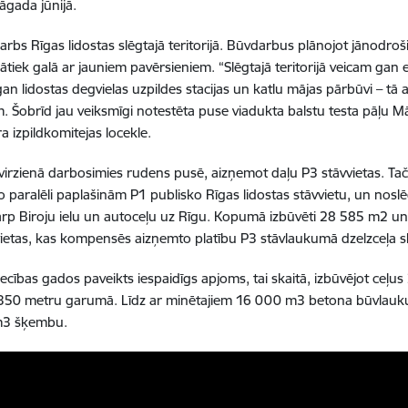
gada jūnijā.
arbs Rīgas lidostas slēgtajā teritorijā. Būvdarbus plānojot jānodro
 jātiek galā ar jauniem pavērsieniem. “Slēgtajā teritorijā veicam gan
gan lidostas degvielas uzpildes stacijas un katlu mājas pārbūvi – tā
. Šobrīd jau veiksmīgi notestēta puse viadukta balstu testa pāļu Mār
ra izpildkomitejas locekle.
virzienā darbosimies rudens pusē, aizņemot daļu P3 stāvvietas. T
o paralēli paplašinām P1 publisko Rīgas lidostas stāvvietu, un nos
arp Biroju ielu un autoceļu uz Rīgu. Kopumā izbūvēti 28 585 m2 un
ietas, kas kompensēs aizņemto platību P3 stāvlaukumā dzelzceļa sli
iecības gados paveikts iespaidīgs apjoms, tai skaitā, izbūvējot ce
 350 metru garumā. Līdz ar minētajiem 16 000 m3 betona būvlauk
m3 šķembu.