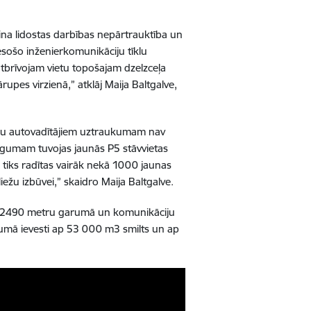
šina lidostas darbības nepārtrauktība un
 esošo inženierkomunikāciju tīklu
 atbrīvojam vietu topošajam dzelzceļa
upes virzienā,” atklāj Maija Baltgalve,
aču autovadītājiem uztraukumam nav
lēgumam tuvojas jaunās P5 stāvvietas
 tiks radītas vairāk nekā 1000 jaunas
ežu izbūvei,” skaidro Maija Baltgalve.
ļus 2490 metru garumā un komunikāciju
umā ievesti ap 53 000 m3 smilts un ap