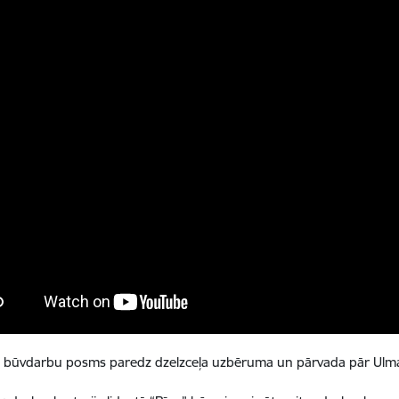
 būvdarbu posms paredz dzelzceļa uzbēruma un pārvada pār Ulma