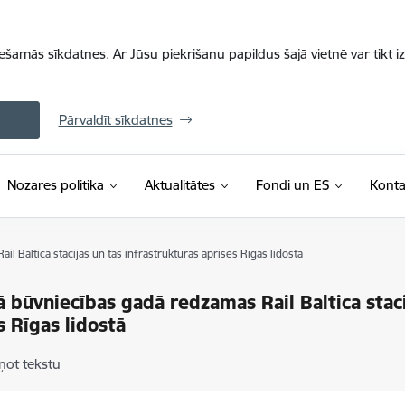
iešamās sīkdatnes. Ar Jūsu piekrišanu papildus šajā vietnē var tikt i
Pārvaldīt sīkdatnes
Nozares politika
Aktualitātes
Fondi un ES
Konta
l Baltica stacijas un tās infrastruktūras aprises Rīgas lidostā
ā būvniecības gadā redzamas Rail Baltica staci
s Rīgas lidostā
ņot tekstu