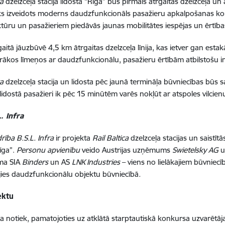
ca
dzelzceļa stacija lidostā “Rīga” būs pirmais ātrgaitas dzelzceļa u
Tiks izveidots moderns daudzfunkcionāls pasažieru apkalpošanas ko
ktūru un pasažieriem piedāvās jaunas mobilitātes iespējas un ērtība
gaitā jāuzbūvē 4,5 km ātrgaitas dzelzceļa līnija, kas ietver gan est
airākos līmeņos ar daudzfunkcionālu, pasažieru ērtībām atbilstošu i
ca
dzelzceļa stacija un lidosta pēc jaunā termināļa būvniecības būs sa
 lidostā pasažieri ik pēc 15 minūtēm varēs nokļūt ar atspoles vilcien
. Infra
drība B.S.L. Infra
ir projekta
Rail Baltica
dzelzceļa stacijas un saistīt
Rīga”.
Personu apvienību
veido Austrijas uzņēmums
Swietelsky
AG
u
rma SIA
Binders
un AS
LNK Industries
– viens no lielākajiem būvniec
ējies daudzfunkcionālu objektu būvniecībā
.
ektu
a notiek, pamatojoties uz atklātā starptautiskā konkursa uzvarētāj