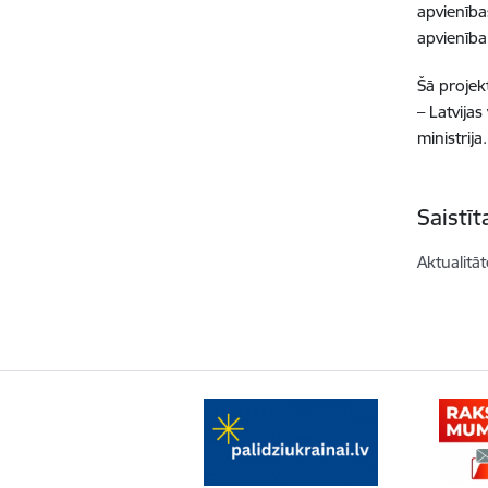
apvienīb
apvienība
Šā projek
– Latvijas
ministrija.
Saistī
Aktualitāt