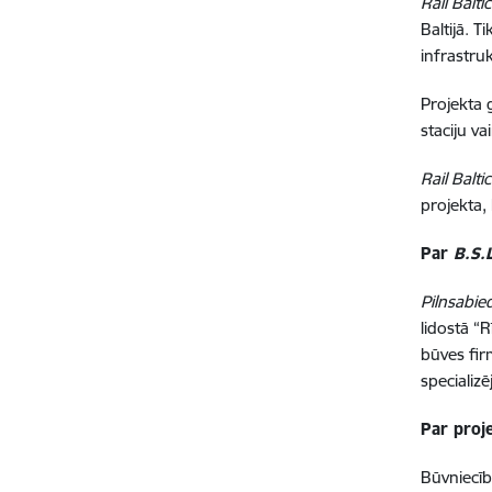
Rail Balti
Baltijā. 
infrastru
Projekta 
staciju v
Rail Balti
projekta,
Par
B.S.L
Pilnsabie
lidostā “
būves fi
specializ
Par proj
Būvniecīb