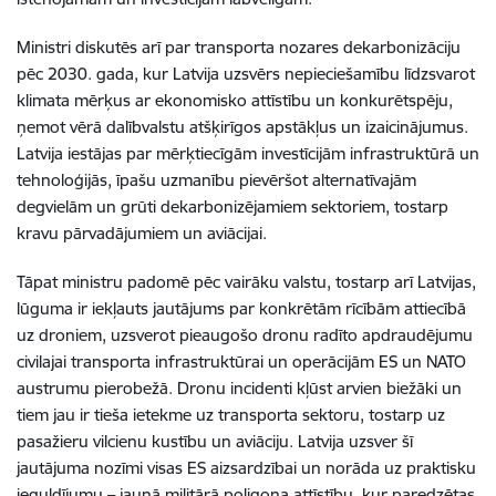
Ministri diskutēs arī par transporta nozares dekarbonizāciju
pēc 2030. gada, kur Latvija uzsvērs nepieciešamību līdzsvarot
klimata mērķus ar ekonomisko attīstību un konkurētspēju,
ņemot vērā dalībvalstu atšķirīgos apstākļus un izaicinājumus.
Latvija iestājas par mērķtiecīgām investīcijām infrastruktūrā un
tehnoloģijās, īpašu uzmanību pievēršot alternatīvajām
degvielām un grūti dekarbonizējamiem sektoriem, tostarp
kravu pārvadājumiem un aviācijai.
Tāpat ministru padomē pēc vairāku valstu, tostarp arī Latvijas,
lūguma ir iekļauts jautājums par konkrētām rīcībām attiecībā
uz droniem, uzsverot pieaugošo dronu radīto apdraudējumu
civilajai transporta infrastruktūrai un operācijām ES un NATO
austrumu pierobežā. Dronu incidenti kļūst arvien biežāki un
tiem jau ir tieša ietekme uz transporta sektoru, tostarp uz
pasažieru vilcienu kustību un aviāciju. Latvija uzsver šī
jautājuma nozīmi visas ES aizsardzībai un norāda uz praktisku
ieguldījumu – jaunā militārā poligona attīstību, kur paredzētas