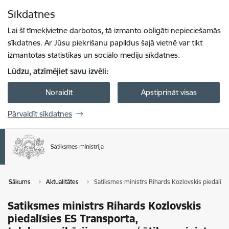
Pāriet uz lapas saturu
Sīkdatnes
Spied
lai meklētu
Enter
Lai šī tīmekļvietne darbotos, tā izmanto obligāti nepieciešamās
sīkdatnes. Ar Jūsu piekrišanu papildus šajā vietnē var tikt
izmantotas statistikas un sociālo mediju sīkdatnes.
Lūdzu, atzīmējiet savu izvēli:
Noraidīt
Apstiprināt visas
Pārvaldīt sīkdatnes
Sākums
Aktualitātes
Satiksmes ministrs Rihards Kozlovskis piedalī
Satiksmes ministrs Rihards Kozlovskis
piedalīsies ES Transporta,