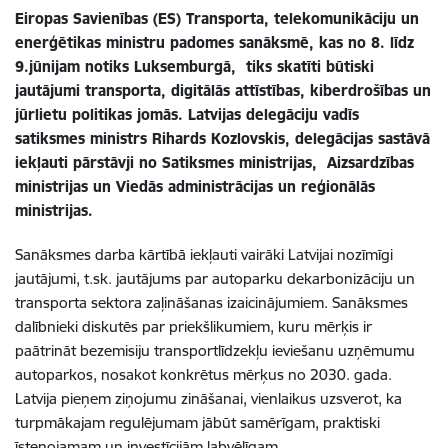
Eiropas Savienības (ES) Transporta, telekomunikāciju un
enerģētikas ministru padomes sanāksmē, kas no 8. līdz
9.jūnijam notiks Luksemburgā, tiks skatīti būtiski
jautājumi transporta, digitālās attīstības, kiberdrošības un
jūrlietu politikas jomās. Latvijas delegāciju vadīs
satiksmes ministrs Rihards Kozlovskis, delegācijas sastāvā
iekļauti pārstāvji no Satiksmes ministrijas, Aizsardzības
ministrijas un Viedās administrācijas un reģionālās
ministrijas.
Sanāksmes darba kārtībā iekļauti vairāki Latvijai nozīmīgi
jautājumi, t.sk. jautājums par autoparku dekarbonizāciju un
transporta sektora zaļināšanas izaicinājumiem. Sanāksmes
dalībnieki diskutēs par priekšlikumiem, kuru mērķis ir
paātrināt bezemisiju transportlīdzekļu ieviešanu uzņēmumu
autoparkos, nosakot konkrētus mērķus no 2030. gada.
Latvija pieņem ziņojumu zināšanai, vienlaikus uzsverot, ka
turpmākajam regulējumam jābūt samērīgam, praktiski
īstenojamam un investīcijām labvēlīgam.