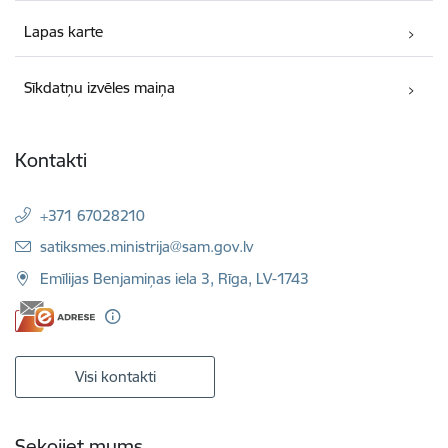
Lapas karte
Sīkdatņu izvēles maiņa
Kontakti
+371 67028210
E-pasts:
satiksmes.ministrija@sam.gov.lv
Emīlijas Benjamiņas iela 3, Rīga, LV-1743
Visi kontakti
Sekojiet mums