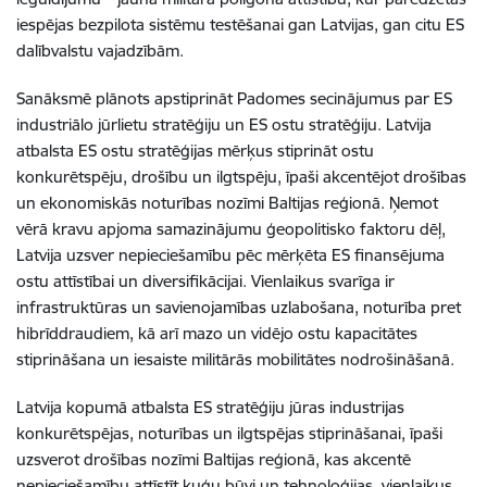
iespējas bezpilota sistēmu testēšanai gan Latvijas, gan citu ES
dalībvalstu vajadzībām.
Sanāksmē plānots apstiprināt Padomes secinājumus par ES
industriālo jūrlietu stratēģiju un ES ostu stratēģiju. Latvija
atbalsta ES ostu stratēģijas mērķus stiprināt ostu
konkurētspēju, drošību un ilgtspēju, īpaši akcentējot drošības
un ekonomiskās noturības nozīmi Baltijas reģionā. Ņemot
vērā kravu apjoma samazinājumu ģeopolitisko faktoru dēļ,
Latvija uzsver nepieciešamību pēc mērķēta ES finansējuma
ostu attīstībai un diversifikācijai. Vienlaikus svarīga ir
infrastruktūras un savienojamības uzlabošana, noturība pret
hibrīddraudiem, kā arī mazo un vidējo ostu kapacitātes
stiprināšana un iesaiste militārās mobilitātes nodrošināšanā.
Latvija kopumā atbalsta ES stratēģiju jūras industrijas
konkurētspējas, noturības un ilgtspējas stiprināšanai, īpaši
uzsverot drošības nozīmi Baltijas reģionā, kas akcentē
nepieciešamību attīstīt kuģu būvi un tehnoloģijas, vienlaikus