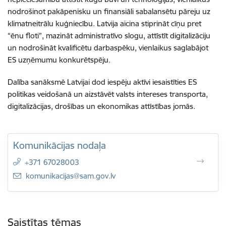
nodrošinot pakāpenisku un finansiāli sabalansētu pāreju uz
klimatneitrālu kuģniecību. Latvija aicina stiprināt cīņu pret
“ēnu floti”, mazināt administratīvo slogu, attīstīt digitalizāciju
un nodrošināt kvalificētu darbaspēku, vienlaikus saglabājot
ES uzņēmumu konkurētspēju.
Dalība sanāksmē Latvijai dod iespēju aktīvi iesaistīties ES
politikas veidošanā un aizstāvēt valsts intereses transporta,
digitalizācijas, drošības un ekonomikas attīstības jomās.
Komunikācijas nodaļa
+371 67028003
E-pasts:
komunikacijas@sam.gov.lv
Saistītas tēmas