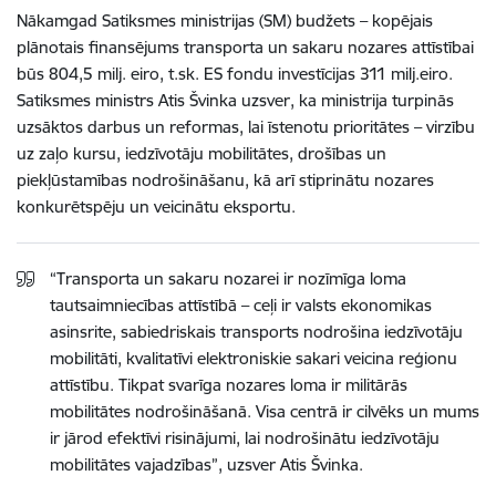
Nākamgad Satiksmes ministrijas (SM) budžets – kopējais
plānotais finansējums transporta un sakaru nozares attīstībai
būs 804,5 milj. eiro, t.sk. ES fondu investīcijas 311 milj.eiro.
Satiksmes ministrs Atis Švinka uzsver, ka ministrija turpinās
uzsāktos darbus un reformas, lai īstenotu prioritātes – virzību
uz zaļo kursu, iedzīvotāju mobilitātes, drošības un
piekļūstamības nodrošināšanu, kā arī stiprinātu nozares
konkurētspēju un veicinātu eksportu.
“Transporta un sakaru nozarei ir nozīmīga loma
tautsaimniecības attīstībā – ceļi ir valsts ekonomikas
asinsrite, sabiedriskais transports nodrošina iedzīvotāju
mobilitāti, kvalitatīvi elektroniskie sakari veicina reģionu
attīstību. Tikpat svarīga nozares loma ir militārās
mobilitātes nodrošināšanā. Visa centrā ir cilvēks un mums
ir jārod efektīvi risinājumi, lai nodrošinātu iedzīvotāju
mobilitātes vajadzības”, uzsver Atis Švinka.