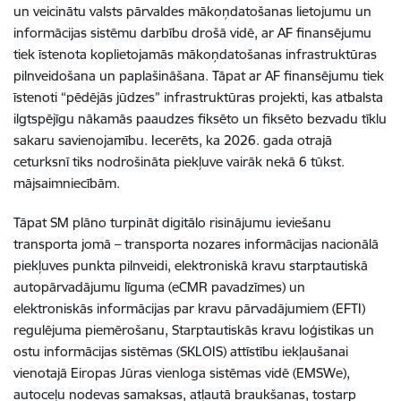
un veicinātu valsts pārvaldes mākoņdatošanas lietojumu un
informācijas sistēmu darbību drošā vidē, ar AF finansējumu
tiek īstenota koplietojamās mākoņdatošanas infrastruktūras
pilnveidošana un paplašināšana. Tāpat ar AF finansējumu tiek
īstenoti “pēdējās jūdzes” infrastruktūras projekti, kas atbalsta
ilgtspējīgu nākamās paaudzes fiksēto un fiksēto bezvadu tīklu
sakaru savienojamību. Iecerēts, ka 2026. gada otrajā
ceturksnī tiks nodrošināta piekļuve vairāk nekā 6 tūkst.
mājsaimniecībām.
Tāpat SM plāno turpināt digitālo risinājumu ieviešanu
transporta jomā – transporta nozares informācijas nacionālā
piekļuves punkta pilnveidi, elektroniskā kravu starptautiskā
autopārvadājumu līguma (eCMR pavadzīmes) un
elektroniskās informācijas par kravu pārvadājumiem (EFTI)
regulējuma piemērošanu, Starptautiskās kravu loģistikas un
ostu informācijas sistēmas (SKLOIS) attīstību iekļaušanai
vienotajā Eiropas Jūras vienloga sistēmas vidē (EMSWe),
autoceļu nodevas samaksas, atļautā braukšanas, tostarp