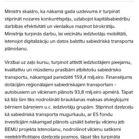
Ministrs skaidro, ka nākamā gada uzdevums ir turpināt
stiprināt nozares konkurētspēju, uzlabojot kapitālsabiedrību
darbības efektivitāti un vienlaikus mazinot birokrātiju.
Ministrija turpinās darbu, lai veicinātu iedzīvotāju mobilitāti,
īstenojot digitalizāciju un datos balstītu sabiedriskā transporta
plānošanu.
Virzībai uz zaļo kursu, turpinot attīstīt iedzīvotājiem pieejamu,
kvalitatīvu un mūsdienu prasībām atbilstošu sabiedrisko
transportu, nākamgad paredzēti 159,4 milj.eiro. Finansējums
dotācijām reģionālajam sabiedriskajam transportam –
autobusiem un vilcienam plānots 93,8 milj.eiro apmērā. Tāpat
kā līdz šim tiks nodrošināti braukšanas maksas atvieglojumi
bērniem bāreņiem u.c. iedzīvotāju grupām. Stiprinot dzelzceļu
kā sabiedriskā transporta mugurkaulu, ar ES fondu
investīcijām nākamgad plānots uzsākt bateriju vilcienu jeb
BEMU projekta īstenošanu, nodrošinot vilcienu satiksmi
neelektrificētajos dzelzceļa posmos, tāpat tiks turpināta