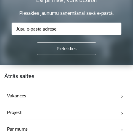
Piesakies jaunumu saņemšanai savā e-pastā.
Kājene
Ātrās saites
Vakances
Projekti
Par mums