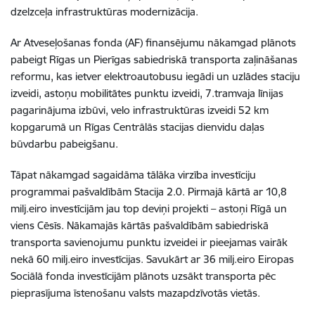
dzelzceļa infrastruktūras modernizācija.
Ar Atveseļošanas fonda (AF) finansējumu nākamgad plānots
pabeigt Rīgas un Pierīgas sabiedriskā transporta zaļināšanas
reformu, kas ietver elektroautobusu iegādi un uzlādes staciju
izveidi, astoņu mobilitātes punktu izveidi, 7.tramvaja līnijas
pagarinājuma izbūvi, velo infrastruktūras izveidi 52 km
kopgarumā un Rīgas Centrālās stacijas dienvidu daļas
būvdarbu pabeigšanu.
Tāpat nākamgad sagaidāma tālāka virzība investīciju
programmai pašvaldībām Stacija 2.0. Pirmajā kārtā ar 10,8
milj.eiro investīcijām jau top deviņi projekti – astoņi Rīgā un
viens Cēsīs. Nākamajās kārtās pašvaldībām sabiedriskā
transporta savienojumu punktu izveidei ir pieejamas vairāk
nekā 60 milj.eiro investīcijas. Savukārt ar 36 milj.eiro Eiropas
Sociālā fonda investīcijām plānots uzsākt transporta pēc
pieprasījuma īstenošanu valsts mazapdzīvotās vietās.