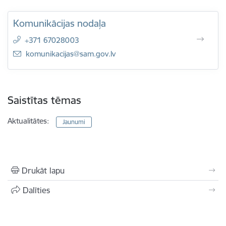
Komunikācijas nodaļa
+371 67028003
E-pasts:
komunikacijas@sam.gov.lv
Saistītas tēmas
Aktualitātes:
Jaunumi
Drukāt lapu
Dalīties