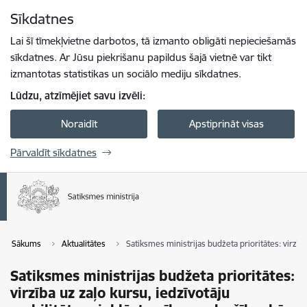
Pāriet uz lapas saturu
Sīkdatnes
Spied
lai meklētu
Enter
Lai šī tīmekļvietne darbotos, tā izmanto obligāti nepieciešamās
sīkdatnes. Ar Jūsu piekrišanu papildus šajā vietnē var tikt
izmantotas statistikas un sociālo mediju sīkdatnes.
Lūdzu, atzīmējiet savu izvēli:
Noraidīt
Apstiprināt visas
Pārvaldīt sīkdatnes
Sākums
Aktualitātes
Satiksmes ministrijas budžeta prioritātes: virzīb
Satiksmes ministrijas budžeta prioritātes:
virzība uz zaļo kursu, iedzīvotāju