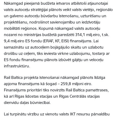
Nākamgad pieejamā budžeta ietvaros atbilstoši atjaunotajai
valsts autoceļu stratēģijai plānots veikt valsts vietējo, reģionālo
un galveno autoceļu būvdarbu īstenošanu, uzturēšanu un
projektēšanu, nodrošinot savienojamību un iedzīvotāju
mobilitāti reģionos. Kopumā nākamgad valsts autoceļu
nozarei no ministrijas budžetā paredzēti 314,1 milj.eiro, t.sk.
9,4 milj.eiro ES fondu (ERAF, KF, EISI) finansējums. Lai
samazinātu uz autoceļiem bojāgājušo skaitu un uzlabotu
drošību uz ceļiem, tiks ieviesta virkne uzlabojumu, tostarp ar
ES fondu finansējumu plānots izbūvēt gājēju un veloceļu
infrastruktūru.
Rail Baltica projekta īstenošanai nākamgad plānots līdzīga
apjoma finansējums kā šogad – 259,8 miljoni eiro.
Finansējums prioritāri tiks novirzīts Rail Baltica pamattrases,
kā arī Rīgas lidostas stacijas un Rīgas Centrālās stacijas
dienvidu daļas būvniecībai.
Lai turpinātu virzību uz vienotu valsts IKT resursu pārvaldību