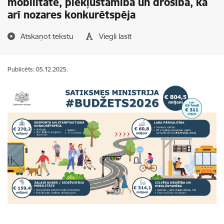
mobilitāte, piekļūstamība un drošība, kā
arī nozares konkurētspēja
Atskaņot tekstu
Viegli lasīt
Publicēts: 05.12.2025.