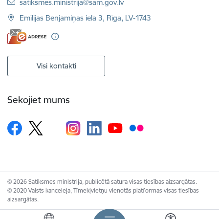
E-pasts:
satiksmes.ministrija@sam.gov.lv
Emīlijas Benjamiņas iela 3, Rīga, LV-1743
Visi kontakti
Sekojiet mums
© 2026 Satiksmes ministrija, publicētā satura visas tiesības aizsargātas.
© 2020 Valsts kanceleja, Tīmekļvietņu vienotās platformas visas tiesības
aizsargātas.