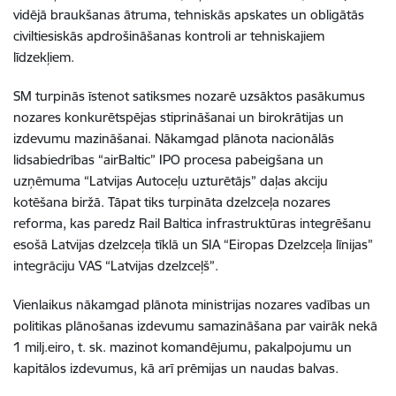
vidējā braukšanas ātruma, tehniskās apskates un obligātās
civiltiesiskās apdrošināšanas kontroli ar tehniskajiem
līdzekļiem.
SM turpinās īstenot satiksmes nozarē uzsāktos pasākumus
nozares konkurētspējas stiprināšanai un birokrātijas un
izdevumu mazināšanai. Nākamgad plānota nacionālās
lidsabiedrības “airBaltic” IPO procesa pabeigšana un
uzņēmuma “Latvijas Autoceļu uzturētājs” daļas akciju
kotēšana biržā. Tāpat tiks turpināta dzelzceļa nozares
reforma, kas paredz Rail Baltica infrastruktūras integrēšanu
esošā Latvijas dzelzceļa tīklā un SIA “Eiropas Dzelzceļa līnijas”
integrāciju VAS “Latvijas dzelzceļš”.
Vienlaikus nākamgad plānota ministrijas nozares vadības un
politikas plānošanas izdevumu samazināšana par vairāk nekā
1 milj.eiro, t. sk. mazinot komandējumu, pakalpojumu un
kapitālos izdevumus, kā arī prēmijas un naudas balvas.