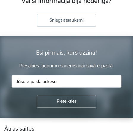
Vai šī informācija bija noderīga?
Sniegt atsauksmi
Esi pirmais, kurš uzzina!
Piesakies jaunumu saņemšanai savā e-pastā.
Kājene
Ātrās saites