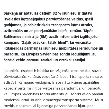
Saskaņā ar aptaujas datiem 82 % jauniešu ir gatavi
izvēlēties ilgtspējīgākus pārvietošanās veidus, īpaši
gadījumos, ja sabiedriskais transports kļūtu ātrāks,
uzticamāks un ar pieejamākām biļešu cenām. Tāpēc
Satiksmes ministrija (SM) uzsāk informatīvi izglītojošo
kampaņu “Zaļāk brauksi, tālāk tiksi!”, lai veicinātu
ilgtspējīgas pārmaiņas jauniešu mobilitātes ieradumos un
parādītu, kā Eiropas Savienības fondu ieguldījumi jau
šobrīd veido pamatu zaļākai un ērtākai Latvijai.
“
Jauniešu iesaistei ir būtiska un izšķiroša loma ne tikai savas
pārvietošanās kultūras veidošanā, bet arī transporta nozares
attīstībā. Kampaņu veidojam, lai rosinātu ikvienu apzināties,
kāpēc ir vērts mainīt pārvietošanās paradumus, un parādītu,
kā Eiropas Savienības fondu atbalsts jau šobrīd veido pamatu
modernai, ērtai un videi draudzīgai transporta sistēmai.
Mūsu
mērķis ir sekmēt, lai ilgtspējīga pārvietošanās kļūtu par