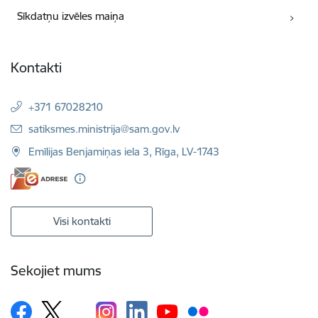
Sīkdatņu izvēles maiņa
Kontakti
+371 67028210
E-pasts:
satiksmes.ministrija@sam.gov.lv
Emīlijas Benjamiņas iela 3, Rīga, LV-1743
Visi kontakti
Sekojiet mums