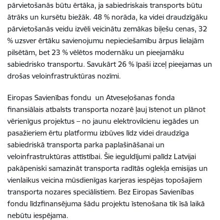
pārvietošanās būtu ērtāka, ja sabiedriskais transports būtu
ātrāks un kursētu biežāk. 48 % norāda, ka videi draudzīgāku
pārvietošanās veidu izvēli veicinātu zemākas biļešu cenas, 32
% uzsver ērtāku savienojumu nepieciešamību ārpus lielajām
pilsētām, bet 23 % vēlētos modernāku un pieejamāku
sabiedrisko transportu. Savukārt 26 % īpaši izceļ pieejamas un
drošas veloinfrastruktūras nozīmi.
Eiropas Savienības fondu un Atveseļošanas fonda
finansiālais atbalsts transporta nozarē ļauj īstenot un plānot
vērienīgus projektus – no jaunu elektrovilcienu iegādes un
pasažieriem ērtu platformu izbūves līdz videi draudzīga
sabiedriskā transporta parka paplašināšanai un
veloinfrastruktūras attīstībai. Šie ieguldījumi palīdz Latvijai
pakāpeniski samazināt transporta radītās oglekļa emisijas un
vienlaikus veicina mūsdienīgas karjeras iespējas topošajiem
transporta nozares speciālistiem. Bez Eiropas Savienības
fondu līdzfinansējuma šādu projektu īstenošana tik īsā laikā
nebūtu iespējama.