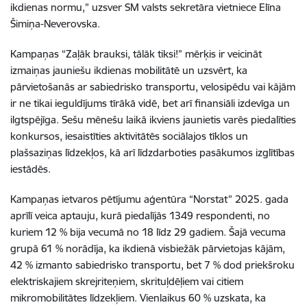
ikdienas normu,” uzsver SM valsts sekretāra vietniece Elīna
Šimiņa-Neverovska.
Kampaņas “Zaļāk brauksi, tālāk tiksi!” mērķis ir veicināt
izmaiņas jauniešu ikdienas mobilitātē un uzsvērt, ka
pārvietošanās ar sabiedrisko transportu, velosipēdu vai kājām
ir ne tikai ieguldījums tīrākā vidē, bet arī finansiāli izdevīga un
ilgtspējīga. Sešu mēnešu laikā ikviens jaunietis varēs piedalīties
konkursos, iesaistīties aktivitātēs sociālajos tīklos un
plašsaziņas līdzekļos, kā arī līdzdarboties pasākumos izglītības
iestādēs.
Kampaņas ietvaros pētījumu aģentūra “Norstat” 2025. gada
aprīlī veica aptauju, kurā piedalījās 1349 respondenti, no
kuriem 12 % bija vecumā no 18 līdz 29 gadiem. Šajā vecuma
grupā 61 % norādīja, ka ikdienā visbiežāk pārvietojas kājām,
42 % izmanto sabiedrisko transportu, bet 7 % dod priekšroku
elektriskajiem skrejriteņiem, skrituļdēļiem vai citiem
mikromobilitātes līdzekļiem. Vienlaikus 60 % uzskata, ka