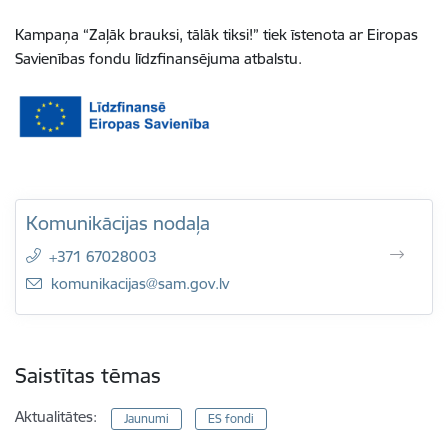
Kampaņa “Zaļāk brauksi, tālāk tiksi!” tiek īstenota ar Eiropas
Savienības fondu līdzfinansējuma atbalstu.
Komunikācijas nodaļa
+371 67028003
E-pasts:
komunikacijas@sam.gov.lv
Saistītas tēmas
Aktualitātes:
Jaunumi
ES fondi