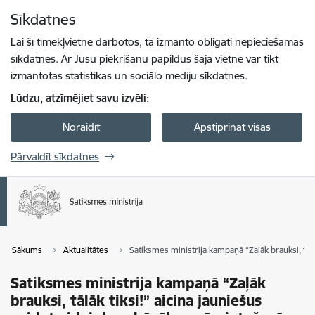
Pāriet uz lapas saturu
Sīkdatnes
Spied
lai meklētu
Enter
Lai šī tīmekļvietne darbotos, tā izmanto obligāti nepieciešamās
sīkdatnes. Ar Jūsu piekrišanu papildus šajā vietnē var tikt
izmantotas statistikas un sociālo mediju sīkdatnes.
Lūdzu, atzīmējiet savu izvēli:
Noraidīt
Apstiprināt visas
Pārvaldīt sīkdatnes
Sākums
Aktualitātes
Satiksmes ministrija kampaņā “Zaļāk brauksi, tāl
Satiksmes ministrija kampaņā “Zaļāk
brauksi, tālāk tiksi!” aicina jauniešus