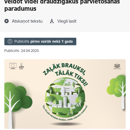
veidot videi draudzīgākus pārvietošanās
paradumus
Atskaņot tekstu
Viegli lasīt
Publicēts
pirms vairāk nekā 1 gada
Publicēts: 24.04.2025.