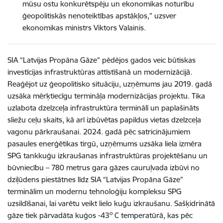
mūsu ostu konkurētspēju un ekonomikas noturību
ģeopolitiskās nenoteiktības apstākļos,” uzsver
ekonomikas ministrs Viktors Valainis.
SIA “Latvijas Propāna Gāze” pēdējos gados veic būtiskas
investīcijas infrastruktūras attīstīšanā un modernizācijā.
Reaģējot uz ģeopolitisko situāciju, uzņēmums jau 2019. gadā
uzsāka mērķtiecīgu termināļa modernizācijas projektu. Tika
uzlabota dzelzceļa infrastruktūra terminālī un paplašināts
sliežu ceļu skaits, kā arī izbūvētas papildus vietas dzelzceļa
vagonu pārkraušanai. 2024. gadā pēc satricinājumiem
pasaules enerģētikas tirgū, uzņēmums uzsāka liela izmēra
SPG tankkuģu izkraušanas infrastruktūras projektēšanu un
būvniecību – 780 metrus gara gāzes cauruļvada izbūvi no
dziļūdens piestātnes līdz SIA “Latvijas Propāna Gāze”
terminālim un modernu tehnoloģiju kompleksu SPG
uzsildīšanai, lai varētu veikt lielo kuģu izkraušanu. Sašķidrinātā
o
gāze tiek pārvadāta kuģos -43
C temperatūrā, kas pēc