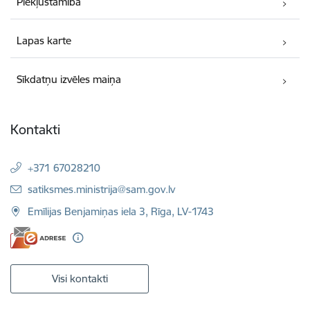
Piekļūstamība
Lapas karte
Sīkdatņu izvēles maiņa
Kontakti
+371 67028210
E-pasts:
satiksmes.ministrija@sam.gov.lv
Emīlijas Benjamiņas iela 3, Rīga, LV-1743
Visi kontakti