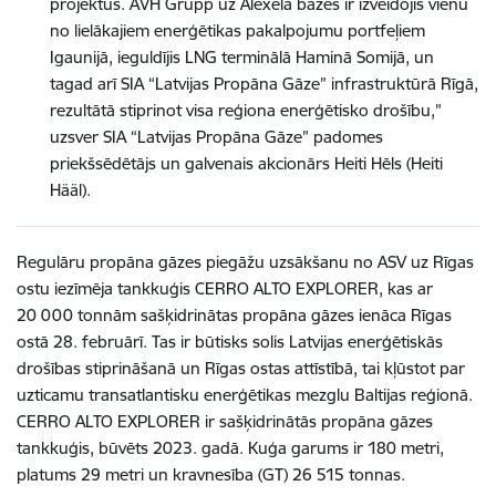
projektus. AVH Grupp uz Alexela bāzes ir izveidojis vienu
no lielākajiem enerģētikas pakalpojumu portfeļiem
Igaunijā, ieguldījis LNG terminālā Haminā Somijā, un
tagad arī SIA “Latvijas Propāna Gāze” infrastruktūrā Rīgā,
rezultātā stiprinot visa reģiona enerģētisko drošību,”
uzsver SIA “Latvijas Propāna Gāze” padomes
priekšsēdētājs un galvenais akcionārs Heiti Hēls (Heiti
Hääl).
Regulāru propāna gāzes piegāžu uzsākšanu no ASV uz Rīgas
ostu iezīmēja tankkuģis CERRO ALTO EXPLORER, kas ar
20 000 tonnām sašķidrinātas propāna gāzes ienāca Rīgas
ostā 28. februārī. Tas ir būtisks solis Latvijas enerģētiskās
drošības stiprināšanā un Rīgas ostas attīstībā, tai kļūstot par
uzticamu transatlantisku enerģētikas mezglu Baltijas reģionā.
CERRO ALTO EXPLORER ir sašķidrinātās propāna gāzes
tankkuģis, būvēts 2023. gadā. Kuģa garums ir 180 metri,
platums 29 metri un kravnesība (GT) 26 515 tonnas.