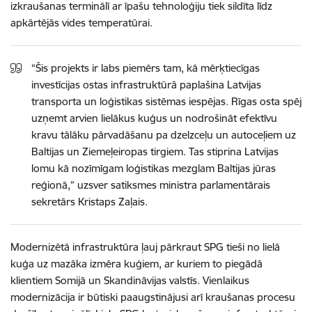
izkraušanas terminālī ar īpašu tehnoloģiju tiek sildīta līdz
apkārtējās vides temperatūrai.
“Šis projekts ir labs piemērs tam, kā mērķtiecīgas
investīcijas ostas infrastruktūrā paplašina Latvijas
transporta un loģistikas sistēmas iespējas. Rīgas osta spēj
uzņemt arvien lielākus kuģus un nodrošināt efektīvu
kravu tālāku pārvadāšanu pa dzelzceļu un autoceļiem uz
Baltijas un Ziemeļeiropas tirgiem. Tas stiprina Latvijas
lomu kā nozīmīgam loģistikas mezglam Baltijas jūras
reģionā,” uzsver satiksmes ministra parlamentārais
sekretārs Kristaps Zaļais.
Modernizētā infrastruktūra ļauj pārkraut SPG tieši no lielā
kuģa uz mazāka izmēra kuģiem, ar kuriem to piegādā
klientiem Somijā un Skandināvijas valstīs. Vienlaikus
modernizācija ir būtiski paaugstinājusi arī kraušanas procesu