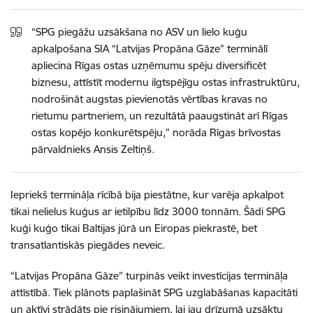
“SPG piegāžu uzsākšana no ASV un lielo kuģu
apkalpošana SIA “Latvijas Propāna Gāze” terminālī
apliecina Rīgas ostas uzņēmumu spēju diversificēt
biznesu, attīstīt modernu ilgtspējīgu ostas infrastruktūru,
nodrošināt augstas pievienotās vērtības kravas no
rietumu partneriem, un rezultātā paaugstināt arī Rīgas
ostas kopējo konkurētspēju,” norāda Rīgas brīvostas
pārvaldnieks Ansis Zeltiņš.
Iepriekš termināļa rīcībā bija piestātne, kur varēja apkalpot
tikai nelielus kuģus ar ietilpību līdz 3000 tonnām. Šādi SPG
kuģi kuģo tikai Baltijas jūrā un Eiropas piekrastē, bet
transatlantiskās piegādes neveic.
“Latvijas Propāna Gāze” turpinās veikt investīcijas termināļa
attīstībā. Tiek plānots paplašināt SPG uzglabāšanas kapacitāti
un aktīvi strādāts pie risinājumiem, lai jau drīzumā uzsāktu