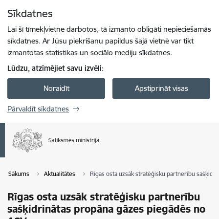
Pāriet uz lapas saturu
Sīkdatnes
Spied
lai meklētu
Enter
Lai šī tīmekļvietne darbotos, tā izmanto obligāti nepieciešamās
sīkdatnes. Ar Jūsu piekrišanu papildus šajā vietnē var tikt
izmantotas statistikas un sociālo mediju sīkdatnes.
Lūdzu, atzīmējiet savu izvēli:
Noraidīt
Apstiprināt visas
Pārvaldīt sīkdatnes
Sākums
Aktualitātes
Rīgas osta uzsāk stratēģisku partnerību sašķid
Rīgas osta uzsāk stratēģisku partnerību
sašķidrinātas propāna gāzes piegādēs no