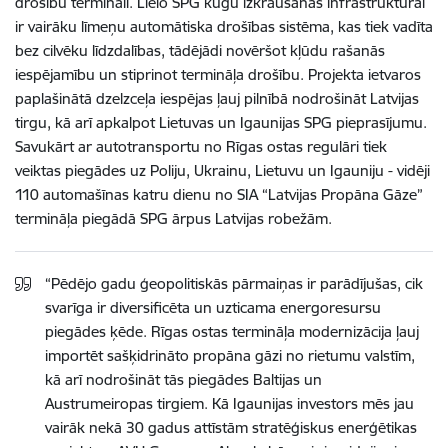
drošību terminālī. Lielo SPG kuģu izkraušanas infrastruktūrai
ir vairāku līmeņu automātiska drošības sistēma, kas tiek vadīta
bez cilvēku līdzdalības, tādējādi novēršot kļūdu rašanās
iespējamību un stiprinot termināļa drošību. Projekta ietvaros
paplašinātā dzelzceļa iespējas ļauj pilnībā nodrošināt Latvijas
tirgu, kā arī apkalpot Lietuvas un Igaunijas SPG pieprasījumu.
Savukārt ar autotransportu no Rīgas ostas regulāri tiek
veiktas piegādes uz Poliju, Ukrainu, Lietuvu un Igauniju - vidēji
110 automašīnas katru dienu no SIA “Latvijas Propāna Gāze”
termināļa piegādā SPG ārpus Latvijas robežām.
“Pēdējo gadu ģeopolitiskās pārmaiņas ir parādījušas, cik
svarīga ir diversificēta un uzticama energoresursu
piegādes ķēde. Rīgas ostas termināļa modernizācija ļauj
importēt sašķidrināto propāna gāzi no rietumu valstīm,
kā arī nodrošināt tās piegādes Baltijas un
Austrumeiropas tirgiem. Kā Igaunijas investors mēs jau
vairāk nekā 30 gadus attīstām stratēģiskus enerģētikas