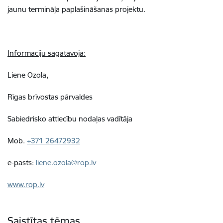
jaunu termināļa paplašināšanas projektu.
Informāciju sagatavoja:
Liene Ozola,
Rīgas brīvostas pārvaldes
Sabiedrisko attiecību nodaļas vadītāja
Mob.
+371 26472932
e-pasts:
liene.ozola@rop.lv
www.rop.lv
Saistītas tēmas