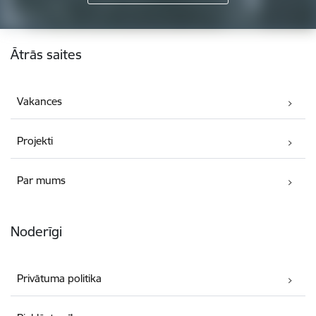
Kājene
Ātrās saites
Vakances
Projekti
Par mums
Noderīgi
Privātuma politika