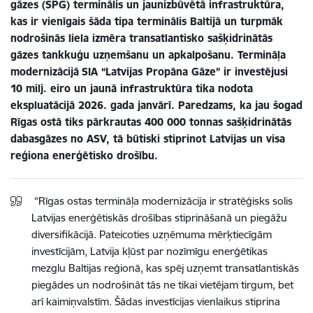
gāzes (SPG) terminālis un jaunizbūvētā infrastruktūra,
kas ir vienīgais šāda tipa terminālis Baltijā un turpmāk
nodrošinās liela izmēra transatlantisko sašķidrinātās
gāzes tankkuģu uzņemšanu un apkalpošanu. Termināļa
modernizācijā
SIA “Latvijas Propāna Gāze” ir investējusi
10 milj. eiro un jaunā infrastruktūra tika nodota
ekspluatācijā 2026. gada janvārī. Paredzams, ka jau šogad
Rīgas ostā tiks pārkrautas 400 000 tonnas sašķidrinātās
dabasgāzes no ASV, tā būtiski stiprinot Latvijas un visa
reģiona enerģētisko drošību.
“Rīgas ostas termināļa modernizācija ir stratēģisks solis
Latvijas enerģētiskās drošības stiprināšanā un piegāžu
diversifikācijā. Pateicoties uzņēmuma mērķtiecīgām
investīcijām, Latvija kļūst par nozīmīgu enerģētikas
mezglu Baltijas reģionā, kas spēj uzņemt transatlantiskās
piegādes un nodrošināt tās ne tikai vietējam tirgum, bet
arī kaimiņvalstīm. Šādas investīcijas vienlaikus stiprina