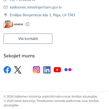
E-pasts:
satiksmes.ministrija@sam.gov.lv
Emīlijas Benjamiņas iela 3, Rīga, LV-1743
Visi kontakti
Sekojiet mums
© 2026 Satiksmes ministrija, publicētā satura visas tiesības aizsargātas.
© 2020 Valsts kanceleja, Tīmekļvietņu vienotās platformas visas tiesības
aizsargātas.