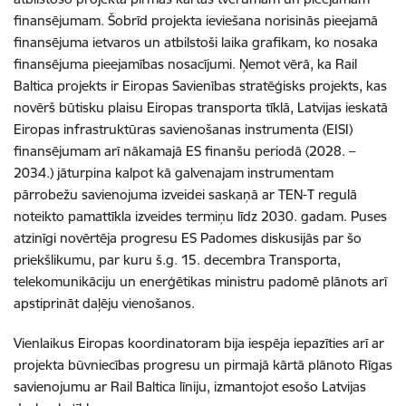
finansējumam. Šobrīd projekta ieviešana norisinās pieejamā
finansējuma ietvaros un atbilstoši laika grafikam, ko nosaka
finansējuma pieejamības nosacījumi. Ņemot vērā, ka Rail
Baltica projekts ir Eiropas Savienības stratēģisks projekts, kas
novērš būtisku plaisu Eiropas transporta tīklā, Latvijas ieskatā
Eiropas infrastruktūras savienošanas instrumenta (EISI)
finansējumam arī nākamajā ES finanšu periodā (2028. –
2034.) jāturpina kalpot kā galvenajam instrumentam
pārrobežu savienojuma izveidei saskaņā ar TEN-T regulā
noteikto pamattīkla izveides termiņu līdz 2030. gadam. Puses
atzinīgi novērtēja progresu ES Padomes diskusijās par šo
priekšlikumu, par kuru š.g. 15. decembra Transporta,
telekomunikāciju un enerģētikas ministru padomē plānots arī
apstiprināt daļēju vienošanos.
Vienlaikus Eiropas koordinatoram bija iespēja iepazīties arī ar
projekta būvniecības progresu un pirmajā kārtā plānoto Rīgas
savienojumu ar Rail Baltica līniju, izmantojot esošo Latvijas