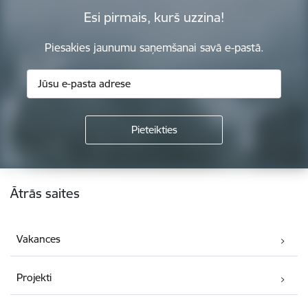
Esi pirmais, kurš uzzina!
Piesakies jaunumu saņemšanai savā e-pastā.
Kājene
Ātrās saites
Vakances
Projekti