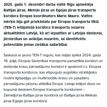
2025. gada 1. decembrī darba vizītē Rīgu apmeklēja
Baltijas jūras, Melnās jūras un Egejas jūras transporta
koridora Eiropas koordinators Mario Mauro. Vizītes
mērķis bija gūt priekšstatu par Eiropas transporta tīklā
(TEN-T) ietilpstošā koridora transporta nozares
aktualitātēm Latvijā, kā arī iepazīties ar Latvijas dzelzceļa,
jūrniecības un aviācijas nozarēm, lai identificētu
potenciālās jomas ciešākai sadarbībai.
Saskaņā ar jauno TEN-T regulu, kas stājās spēkā 2024. gada
18. jūlijā, Eiropas Savienības transporta pamattīkla koridori un
dzelzceļa kravu pārvadājumu koridori ir apvienoti t.s. Eiropas
transporta koridoros, kas atspoguļo augstāko stratēģisko
nozīmi ilgtspējīgu un multimodālu kravu un pasažieru
pārvadājumu plūsmu attīstībā Eiropā. Latvija ietilpst divos no
kopumā deviņiem Eiropas transporta koridoriem –
Ziemeļjūras-Baltijas jūras koridorā un Baltijas jūras-Melnās
jūras-Egejas jūras koridorā.