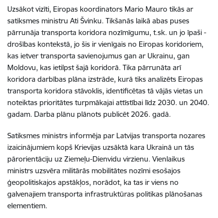
Uzsākot vizīti, Eiropas koordinators Mario Mauro tikās ar
satiksmes ministru Ati Švinku. Tikšanās laikā abas puses
pārrunāja transporta koridora nozīmīgumu, t.sk. un jo īpaši -
drošības kontekstā, jo šis ir vienīgais no Eiropas koridoriem,
kas ietver transporta savienojumus gan ar Ukrainu, gan
Moldovu, kas ietilpst šajā koridorā. Tika pārrunāta arī
koridora darbības plāna izstrāde, kurā tiks analizēts Eiropas
transporta koridora stāvoklis, identificētas tā vājās vietas un
noteiktas prioritātes turpmākajai attīstībai līdz 2030. un 2040.
gadam. Darba plānu plānots publicēt 2026. gadā.
Satiksmes ministrs informēja par Latvijas transporta nozares
izaicinājumiem kopš Krievijas uzsāktā kara Ukrainā un tās
pārorientāciju uz Ziemeļu-Dienvidu virzienu. Vienlaikus
ministrs uzsvēra militārās mobilitātes nozīmi esošajos
ģeopolitiskajos apstākļos, norādot, ka tas ir viens no
galvenajiem transporta infrastruktūras politikas plānošanas
elementiem.