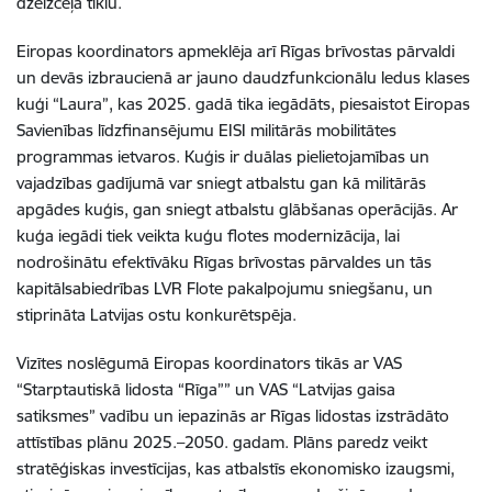
dzelzceļa tīklu.
Eiropas koordinators apmeklēja arī Rīgas brīvostas pārvaldi
un devās izbraucienā ar jauno daudzfunkcionālu ledus klases
kuģi “Laura”, kas 2025. gadā tika iegādāts, piesaistot Eiropas
Savienības līdzfinansējumu EISI militārās mobilitātes
programmas ietvaros. Kuģis ir duālas pielietojamības un
vajadzības gadījumā var sniegt atbalstu gan kā militārās
apgādes kuģis, gan sniegt atbalstu glābšanas operācijās. Ar
kuģa iegādi tiek veikta kuģu flotes modernizācija, lai
nodrošinātu efektīvāku Rīgas brīvostas pārvaldes un tās
kapitālsabiedrības LVR Flote pakalpojumu sniegšanu, un
stiprināta Latvijas ostu konkurētspēja.
Vizītes noslēgumā Eiropas koordinators tikās ar VAS
“Starptautiskā lidosta “Rīga”” un VAS “Latvijas gaisa
satiksmes” vadību un iepazinās ar Rīgas lidostas izstrādāto
attīstības plānu 2025.–2050. gadam. Plāns paredz veikt
stratēģiskas investīcijas, kas atbalstīs ekonomisko izaugsmi,