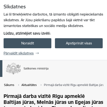
Pāriet uz lapas saturu
Sīkdatnes
Spied
lai meklētu
Enter
Lai šī tīmekļvietne darbotos, tā izmanto obligāti nepieciešamās
sīkdatnes. Ar Jūsu piekrišanu papildus šajā vietnē var tikt
izmantotas statistikas un sociālo mediju sīkdatnes.
Lūdzu, atzīmējiet savu izvēli:
Noraidīt
Apstiprināt visas
Pārvaldīt sīkdatnes
Sākums
Aktualitātes
Pirmajā darba vizītē Rīgu apmeklē Baltijas jūras
Pirmajā darba vizītē Rīgu apmeklē
Baltijas jūras, Melnās jūras un Egejas jūras