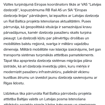
Vizītes turpinājumā Eiropas koordinators tikās ar VAS “Latvijas
dzelzceļš”, kopuzņēmuma RB Rail AS un SIA “Eiropas
dzelzceļa līnijas” pārstāvjiem, lai iepazītos ar Latvijas dzelzceļa
un Rail Baltica projekta īstenošanas aktualitātēm. Puses
pārrunāja, kā ģeopolitiskā situācija ir samazinājusi kravu
pārvadājumus, kamēr dzelzceļa pasažieru skaits turpina
pieaugt. Lai dzelzceļš kļūtu par pilnvērtīgu drošības un
mobilitātes balstu reģionā, svarīga ir militāro vajadzību
dimensija. Militārā mobilitāte nav īslaicīgs izaicinājums, bet gan
transporta sistēmas turpmākās attīstības pamatelements.
Tāpat tika apspriesta dzelzceļa sistēmas migrācijas plāna
izstrāde, kā arī dzelzceļa investīciju plāni, kuru mērķis ir
modernizēt pasažieru infrastruktūru, palielināt vilcienu
kustības ātrumu un izveidot jaunu dzelzceļa savienojumu ar
Rīgas lidostu.
Līdztekus tika pārrunāta Rail Baltica pārrobežu projekta
attīstība Baltijas valstīs un Latvijas posma īstenošana
atbilstošo projekta pirmās kārtas tvērumam un pieejamam