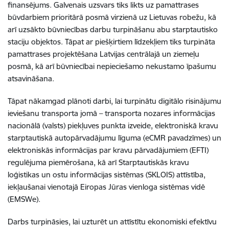
finansējums. Galvenais uzsvars tiks likts uz pamattrases
būvdarbiem prioritārā posmā virzienā uz Lietuvas robežu, kā
arī uzsākto būvniecības darbu turpināšanu abu starptautisko
staciju objektos. Tāpat ar piešķirtiem līdzekļiem tiks turpināta
pamattrases projektēšana Latvijas centrālajā un ziemeļu
posmā, kā arī būvniecībai nepieciešamo nekustamo īpašumu
atsavināšana.
Tāpat nākamgad plānoti darbi, lai turpinātu digitālo risinājumu
ieviešanu transporta jomā – transporta nozares informācijas
nacionālā (valsts) piekļuves punkta izveide, elektroniskā kravu
starptautiskā autopārvadājumu līguma (eCMR pavadzīmes) un
elektroniskās informācijas par kravu pārvadājumiem (EFTI)
regulējuma piemērošana, kā arī Starptautiskās kravu
loģistikas un ostu informācijas sistēmas (SKLOIS) attīstība,
iekļaušanai vienotajā Eiropas Jūras vienloga sistēmas vidē
(EMSWe).
Darbs turpināsies, lai uzturēt un attīstītu ekonomiski efektīvu