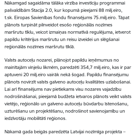
Nākamgad sagaidāma tālāka virzība investīciju programmai
pašvaldībām Stacija 2.0, kur kopumā pieejami 88 milj.eiro,
t.sk. Eiropas Savienības fondu finansējums 75.milj.eiro. Tāpat
plānots turpināt pilnveidot esošo reģionālās nozīmes
maršrutu tīklu, veicot izmaiņas normatīvā regulējuma, ietverot
papildu kritērijus maršrutu un reisu izveidei un slēgšanai
reģionālās nozīmes maršrutu tīklā.
Valsts autoceļu nozarei, plānojot papildu ieņēmumus no
mainītajām vinješu likmēm, paredzēti 354,7 milj.eiro, kas ir par
aptuveni 20 milj.eiro vairāk nekā šogad. Papildu finansējumu
plānots novirzīt valsts galveno autoceļu kvalitātes uzlabošanai.
Lai arī finansējums nav pietiekams visu nozares vajadzību
nodrošināšanai, pieejamā budžeta ietvaros plānots veikt valsts
vietējo, reģionālo un galveno autoceļu būvdarbu īstenošanu,
uzturēšanu un projektēšanu, nodrošinot savienojamību un
iedzīvotāju mobilitāti reģionos.
Nākamā gada beigās paredzēta Latvijai nozīmīga projekta –