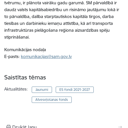
tvērumu, ir plānota vairāku gadu garumā. SM pārvaldībā ir
daudz valsts kapitālsabiedrību un risināmo jautājumu lokā ir
to pārvaldība, dalība starptautiskos kapitāla tirgos, darba
tiesības un darbinieku iemaņu attīstība, kā arī transporta
infrastruktūras pielāgošana reģiona aizsardzības spēju
stiprināšanai.
Komunikācijas nodaļa
E-pasts:
komunikacijas@sam.gov.lv
Saistītas tēmas
Aktualitātes:
Jaunumi
ES fondi 2021-2027
Atveseļošanas fonds
Drukāt lapu