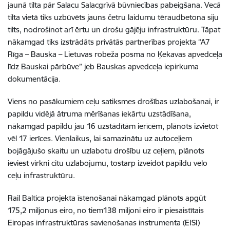
jaunā tilta pār Salacu Salacgrīvā būvniecības pabeigšana. Vecā
tilta vietā tiks uzbūvēts jauns četru laidumu tēraudbetona siju
tilts, nodrošinot arī ērtu un drošu gājēju infrastruktūru. Tāpat
nākamgad tiks izstrādāts privātās partnerības projekta “A7
Rīga – Bauska – Lietuvas robeža posma no Ķekavas apvedceļa
līdz Bauskai pārbūve” jeb Bauskas apvedceļa iepirkuma
dokumentācija.
Viens no pasākumiem ceļu satiksmes drošības uzlabošanai, ir
papildu vidējā ātruma mērīšanas iekārtu uzstādīšana,
nākamgad papildu jau 16 uzstādītām ierīcēm, plānots izvietot
vēl 17 ierīces. Vienlaikus, lai samazinātu uz autoceļiem
bojāgājušo skaitu un uzlabotu drošību uz ceļiem, plānots
ieviest virkni citu uzlabojumu, tostarp izveidot papildu velo
ceļu infrastruktūru.
Rail Baltica projekta īstenošanai nākamgad plānots apgūt
175,2 miljonus eiro, no tiem138 miljoni eiro ir piesaistītais
Eiropas infrastruktūras savienošanas instrumenta (EISI)