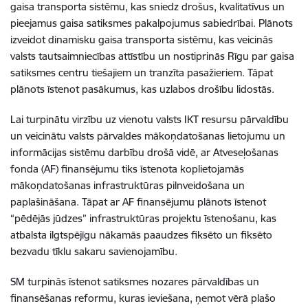
gaisa transporta sistēmu, kas sniedz drošus, kvalitatīvus un
pieejamus gaisa satiksmes pakalpojumus sabiedrībai. Plānots
izveidot dinamisku gaisa transporta sistēmu, kas veicinās
valsts tautsaimniecības attīstību un nostiprinās Rīgu par gaisa
satiksmes centru tiešajiem un tranzīta pasažieriem. Tāpat
plānots īstenot pasākumus, kas uzlabos drošību lidostās.
Lai turpinātu virzību uz vienotu valsts IKT resursu pārvaldību
un veicinātu valsts pārvaldes mākoņdatošanas lietojumu un
informācijas sistēmu darbību drošā vidē, ar Atveseļošanas
fonda (AF) finansējumu tiks īstenota koplietojamās
mākoņdatošanas infrastruktūras pilnveidošana un
paplašināšana. Tāpat ar AF finansējumu plānots īstenot
“pēdējās jūdzes” infrastruktūras projektu īstenošanu, kas
atbalsta ilgtspējīgu nākamās paaudzes fiksēto un fiksēto
bezvadu tīklu sakaru savienojamību.
SM turpinās īstenot satiksmes nozares pārvaldības un
finansēšanas reformu, kuras ieviešana, ņemot vērā plašo