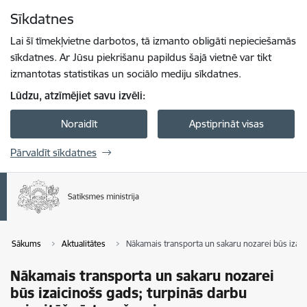
Pāriet uz lapas saturu
Sīkdatnes
Spied
lai meklētu
Enter
Lai šī tīmekļvietne darbotos, tā izmanto obligāti nepieciešamās
sīkdatnes. Ar Jūsu piekrišanu papildus šajā vietnē var tikt
izmantotas statistikas un sociālo mediju sīkdatnes.
Lūdzu, atzīmējiet savu izvēli:
Noraidīt
Apstiprināt visas
Pārvaldīt sīkdatnes
Sākums
Aktualitātes
Nākamais transporta un sakaru nozarei būs izaici
Nākamais transporta un sakaru nozarei
būs izaicinošs gads; turpinās darbu