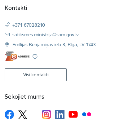
Kontakti
+371 67028210
E-pasts:
satiksmes.ministrija@sam.gov.lv
Emīlijas Benjamiņas iela 3, Rīga, LV-1743
Visi kontakti
Sekojiet mums