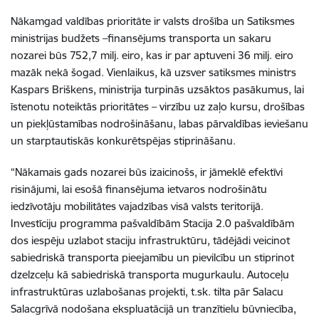
Nākamgad valdības prioritāte ir valsts drošība un Satiksmes
ministrijas budžets –finansējums transporta un sakaru
nozarei būs 752,7 milj. eiro, kas ir par aptuveni 36 milj. eiro
mazāk nekā šogad. Vienlaikus, kā uzsver satiksmes ministrs
Kaspars Briškens, ministrija turpinās uzsāktos pasākumus, lai
īstenotu noteiktās prioritātes – virzību uz zaļo kursu, drošības
un piekļūstamības nodrošināšanu, labas pārvaldības ieviešanu
un starptautiskās konkurētspējas stiprināšanu.
“Nākamais gads nozarei būs izaicinošs, ir jāmeklē efektīvi
risinājumi, lai esošā finansējuma ietvaros nodrošinātu
iedzīvotāju mobilitātes vajadzības visā valsts teritorijā.
Investīciju programma pašvaldībām Stacija 2.0 pašvaldībām
dos iespēju uzlabot staciju infrastruktūru, tādējādi veicinot
sabiedriskā transporta pieejamību un pievilcību un stiprinot
dzelzceļu kā sabiedriskā transporta mugurkaulu. Autoceļu
infrastruktūras uzlabošanas projekti, t.sk. tilta pār Salacu
Salacgrīvā nodošana ekspluatācijā un tranzītielu būvniecība,