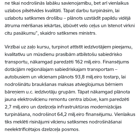
ne tikai nodrošinās labāku savienojamību, bet arī vienlaikus
uzlabos pilsētvides kvalitāti. Tāpat darbu turpināsim, lai
uzlabotu satiksmes drošību – plānots uzstādīt papildu vidējā
ātruma mērīšanas iekārtas, izbūvēt velo ceļus un īstenot virkni
citu pasākumu”, skaidro satiksmes ministrs.
Virzībai uz zaļo kursu, turpinot attīstīt iedzīvotājiem pieejamu,
kvalitatīvu un mūsdienu prasībām atbilstošu sabiedrisko
transportu, nākamgad paredzēti 162 milj.eiro. Finansējums
dotācijām reģionālajam sabiedriskajam transportam –
autobusiem un vilcienam plānots 93,8 milj.eiro tostarp, lai
nodrošinātu braukšanas maksas atvieglojumus bērniem
bāreņiem u.c. iedzīvotāju grupām. Tāpat nākamgad plānota
jauna elektrovilcienu remontu centra izbūve, kam paredzēti
2,7 milj.eiro un dzelzceļa infrastruktūras modernizācijas
turpināšana, nodrošinot 64,2 milj.eiro finansējumu. Vienlaikus
tiks meklēti risinājumi vilcienu satiksmes nodrošināšanai
neelektrificētajos dzelzceļa posmos.