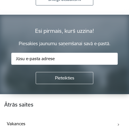
Esi pirmais, kurš uzzina!
Piesakies jaunumu saņemšanai savā e-pastā.
Kājene
Ātrās saites
Vakances