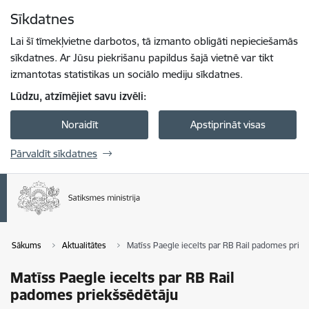
Pāriet uz lapas saturu
Sīkdatnes
Spied
lai meklētu
Enter
Lai šī tīmekļvietne darbotos, tā izmanto obligāti nepieciešamās
sīkdatnes. Ar Jūsu piekrišanu papildus šajā vietnē var tikt
izmantotas statistikas un sociālo mediju sīkdatnes.
Lūdzu, atzīmējiet savu izvēli:
Noraidīt
Apstiprināt visas
Pārvaldīt sīkdatnes
Sākums
Aktualitātes
Matīss Paegle iecelts par RB Rail padomes prie
Matīss Paegle iecelts par RB Rail
padomes priekšsēdētāju