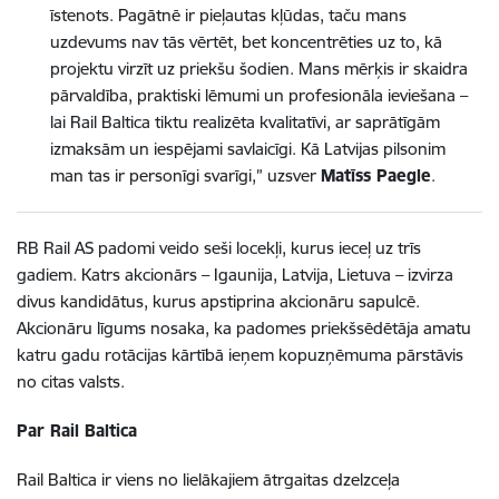
īstenots. Pagātnē ir pieļautas kļūdas, taču mans
uzdevums nav tās vērtēt, bet koncentrēties uz to, kā
projektu virzīt uz priekšu šodien. Mans mērķis ir skaidra
pārvaldība, praktiski lēmumi un profesionāla ieviešana –
lai Rail Baltica tiktu realizēta kvalitatīvi, ar saprātīgām
izmaksām un iespējami savlaicīgi. Kā Latvijas pilsonim
man tas ir personīgi svarīgi,” uzsver
Matīss Paegle
.
RB Rail AS padomi veido seši locekļi, kurus ieceļ uz trīs
gadiem. Katrs akcionārs – Igaunija, Latvija, Lietuva – izvirza
divus kandidātus, kurus apstiprina akcionāru sapulcē.
Akcionāru līgums nosaka, ka padomes priekšsēdētāja amatu
katru gadu rotācijas kārtībā ieņem kopuzņēmuma pārstāvis
no citas valsts.
Par Rail Baltica
Rail Baltica ir viens no lielākajiem ātrgaitas dzelzceļa