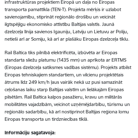
infrastruktūras projektiem Eiropā un daļa no Eiropas
transporta pamattīkla (TEN-T). Projekta mērķis ir uzlabot
savienojamību, stiprināt reģionālo drošību un veicināt
ilgtspējīgu ekonomisko attīstību Baltijas valstīs. Jaunā
dzelzceļa līnija savienos Igauniju, Latviju un Lietuvu ar Poliju,
netieši arī ar Somiju, kā arī ar plašāku Eiropas dzelzceļa tīklu.
Rail Baltica tiks pilnībā elektrificēta, izbūvēta ar Eiropas
standarta sliežu platumu (1435 mm) un aprīkota ar ERTMS
(Eiropas dzelzceļa satiksmes vadības sistēmu). Projekts atbilst
Eiropas tehniskajiem standartiem, un vilcienu projektētais
ātrums līdz 249 km/h ļaus vairāk nekā uz pusi samazināt
ceļošanas laiku starp Baltijas valstīm un lielākajām Eiropas
pilsētām. Rail Baltica kalpos pasažieru, kravu un militārās
mobilitātes vajadzībām, veicinot uzņēmējdarbību, tūrismu un
reģionālo sadarbību, kā arī nostiprinot Baltijas reģiona lomu
Eiropas transporta un tirdzniecības tīklā.
Informāciju sagatavoja: