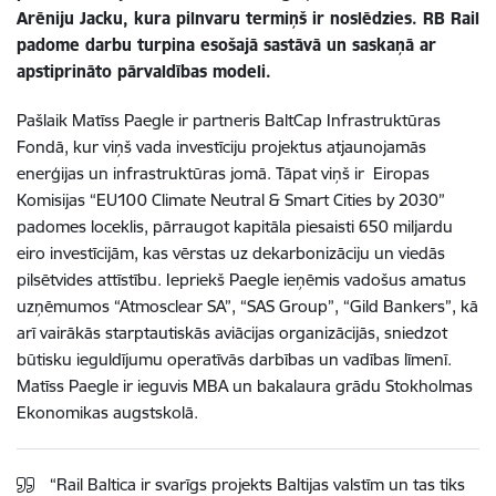
Arēniju Jacku, kura pilnvaru termiņš ir noslēdzies. RB Rail
padome darbu turpina esošajā sastāvā un saskaņā ar
apstiprināto pārvaldības modeli.
Pašlaik Matīss Paegle ir partneris BaltCap Infrastruktūras
Fondā, kur viņš vada investīciju projektus atjaunojamās
enerģijas un infrastruktūras jomā. Tāpat viņš ir Eiropas
Komisijas “EU100 Climate Neutral & Smart Cities by 2030”
padomes loceklis, pārraugot kapitāla piesaisti 650 miljardu
eiro investīcijām, kas vērstas uz dekarbonizāciju un viedās
pilsētvides attīstību. Iepriekš Paegle ieņēmis vadošus amatus
uzņēmumos “Atmosclear SA”, “SAS Group”, “Gild Bankers”, kā
arī vairākās starptautiskās aviācijas organizācijās, sniedzot
būtisku ieguldījumu operatīvās darbības un vadības līmenī.
Matīss Paegle ir ieguvis MBA un bakalaura grādu Stokholmas
Ekonomikas augstskolā.
“Rail Baltica ir svarīgs projekts Baltijas valstīm un tas tiks