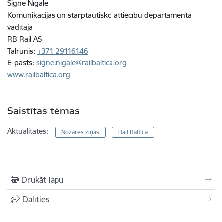
Signe Nīgale
Komunikācijas un starptautisko attiecību departamenta
vadītāja
RB Rail AS
Tālrunis:
+371 29116146
E-pasts:
signe.nigale@railbaltica.org
www.railbaltica.org
Saistītas tēmas
Aktualitātes:
Nozares ziņas
Rail Baltica
Drukāt lapu
Dalīties