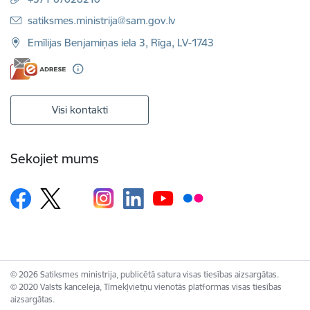
E-pasts:
satiksmes.ministrija@sam.gov.lv
Emīlijas Benjamiņas iela 3, Rīga, LV-1743
Visi kontakti
Sekojiet mums
© 2026 Satiksmes ministrija, publicētā satura visas tiesības aizsargātas.
© 2020 Valsts kanceleja, Tīmekļvietņu vienotās platformas visas tiesības
aizsargātas.