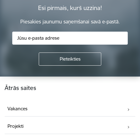
Esi pirmais, kurš uzzina!
Piesakies jaunumu saņemšanai savā e-pastā.
Kājene
Ātrās saites
Vakances
Projekti