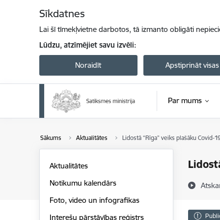
Pāriet uz lapas saturu
Sīkdatnes
Lai šī tīmekļvietne darbotos, tā izmanto obligāti nepiec
Lūdzu, atzīmējiet savu izvēli:
Noraidīt
Apstiprināt visas
Par mums
Sākums
Aktualitātes
Lidostā “Rīga” veiks plašāku Covid-1
Lidost
Aktualitātes
Notikumu kalendārs
Atska
Foto, video un infografikas
Publi
Interešu pārstāvības reģistrs