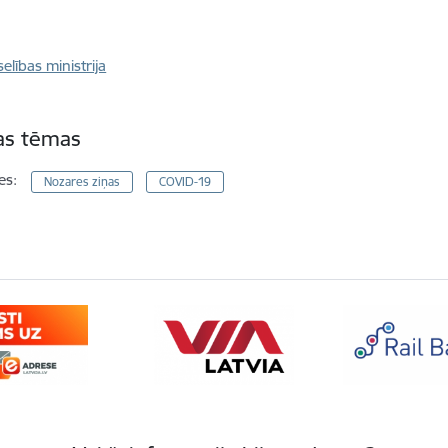
elības ministrija
tas tēmas
es:
Nozares ziņas
COVID-19