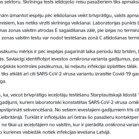
s sektoru. Skrīninga tests ielidojošo reisu pasažieriem tiks apmaksā
inām izmantot iespēju pēc ielidošanas veikt brīvprātīgu, valsts apma
 reisiem, kas netiks virzīti skrīninga veikšanai. Laboratorijas punkts
as zonas valstīm atrodas E sagaidīšanas zālē, pie izejas no terminā
zonas valstīm testu var nodot testēšanas zonā C atlidošanas termi
sākumu mērķis ir pēc iespējas pagarināt laika periodu līdz brīdim, k
ās. Savlaicīgi identificējot ievestos
omikrona
varianta gadījumus, pas
ģiskās kontroles pasākumus, lai neļautu infekcijai izplatīties tālāk.
 tiks atklāti arī citi SARS-CoV-2 vīrusa variantu izraisītie Covid-19 
īga.
, ka, veicot brīvprātīgo ieceļotāju testēšanu Starptautiskajā lidostā “R
gadījumi, kuriem laboratoriski konstatētas SARS-CoV-2 vīrusa
omik
pstiprināti sekvencēšanā. No sešiem ievestajiem gadījumiem trīs cilvē
ielbritānijā. Turklāt ir inficējušās arī četras šo pasažieru kontaktper
ne tikai uz ieceļotājiem no valstīm, kur ir pierādīta
omikrona
variant
o kurienes visbiežāk notiek infekcijas ievešana Latvijā.