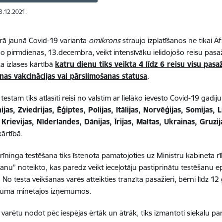
13.12.2021.
ā jaunā Covid-19 varianta
omikrons
straujo izplatīšanos ne tikai Āf
 pirmdienas, 13.decembra, veikt intensīvāku ielidojošo reisu pasa
ka izlases kārtībā
katru dienu tiks veikta 4 līdz 6 reisu visu pas
nas vakcinācijas vai pārslimošanas statusa
.
testam tiks atlasīti reisi no valstīm ar lielāko ievesto Covid-19 gadīj
nijas, Zviedrijas, Ēģiptes, Polijas, Itālijas, Norvēģijas, Somijas, 
 Krievijas, Nīderlandes, Dānijas, Īrijas, Maltas, Ukrainas, Gruzi
kārtībā.
rīninga testēšana tiks īstenota pamatojoties uz Ministru kabineta rī
šanu” noteikto, kas paredz veikt ieceļotāju pastiprinātu testēšanu
 No testa veikšanas varēs atteikties tranzīta pasažieri, bērni līdz
ojumā minētajos izņēmumos.
 varētu nodot pēc iespējas ērtāk un ātrāk, tiks izmantoti siekalu parau