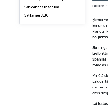
Publicēts: 
Sabiedrības līdzdalība
Satiksmes ABC
Ņemot vēr
lēmums no
Plānots, 
no perso
Skrīninga 
Lielbritā
Spānijas,
rotācijas 
Minētā sk
izsludinā
gadījumā.
citos rīk
Lai testus