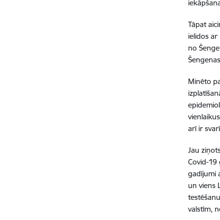
iekāpšana
Tāpat aic
ielidos ar
no Šengen
Šengenas 
Minēto pa
izplatīšan
epidemiolo
vienlaikus
arī ir svar
Jau ziņots
Covid-19 
gadījumi a
un viens L
testēšanu 
valstīm, n