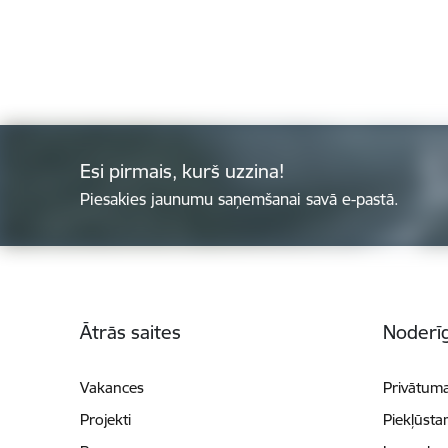
Esi pirmais, kurš uzzina!
Piesakies jaunumu saņemšanai savā e-pastā.
Kājene
Ātrās saites
Noderīg
Vakances
Privātuma
Projekti
Piekļūsta