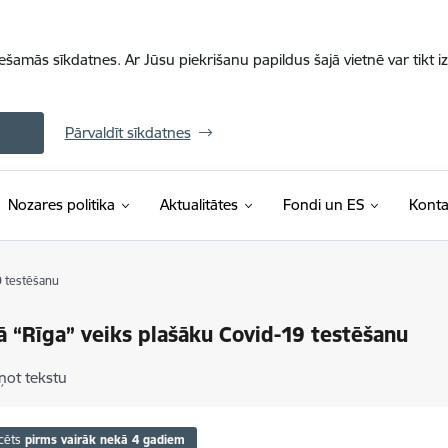
iešamās sīkdatnes. Ar Jūsu piekrišanu papildus šajā vietnē var tikt i
Pārvaldīt sīkdatnes
Nozares politika
Aktualitātes
Fondi un ES
Konta
9 testēšanu
ā “Rīga” veiks plašāku Covid-19 testēšanu
ņot tekstu
cēts
pirms vairāk nekā 4 gadiem