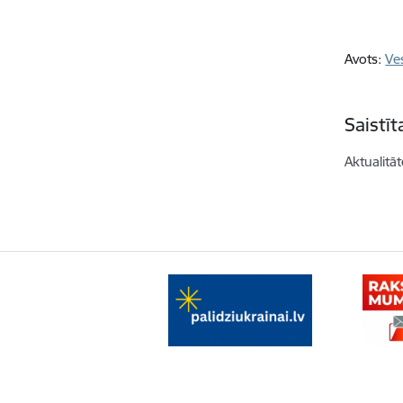
Avots:
Ves
Saistī
Aktualitāt