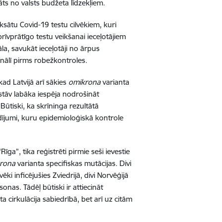
ts no valsts budžeta līdzekļiem.
ksātu Covid-19 testu cilvēkiem, kuri
 brīvprātīgo testu veikšanai ieceļotājiem
la, savukāt ieceļotāji no ārpus
nālī pirms robežkontroles.
ad Latvijā arī sākies
omikrona
varianta
tāv labāka iespēja nodrošināt
 Būtiski, ka skrīninga rezultātā
gadījumi, kuru epidemioloģiskā kontrole
īga”, tika reģistrēti pirmie seši ievestie
rona
varianta specifiskas mutācijas. Divi
ki inficējušies Zviedrijā, divi Norvēģijā
sonas. Tādēļ būtiski ir attiecināt
a cirkulācija sabiedrībā, bet arī uz citām