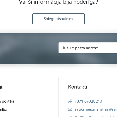
Vai šī informācija bija noderīga?
Sniegt atsauksmi
i
Kontakti
 politika
+371 67028210
E-pasts:
satiksmes.ministrija@sa
mība