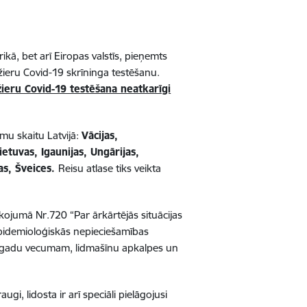
rikā, bet arī Eiropas valstīs, pieņemts
žieru Covid-19 skrīninga testēšanu.
ažieru Covid-19 testēšana neatkarīgi
umu skaitu Latvijā:
Vācijas,
Lietuvas, Igaunijas, Ungārijas,
jas, Šveices.
Reisu atlase tiks veikta
kojumā Nr.720 “Par ārkārtējās situācijas
 epidemioloģiskās nepieciešamības
 12 gadu vecumam, lidmašīnu apkalpes un
gi, lidosta ir arī speciāli pielāgojusi