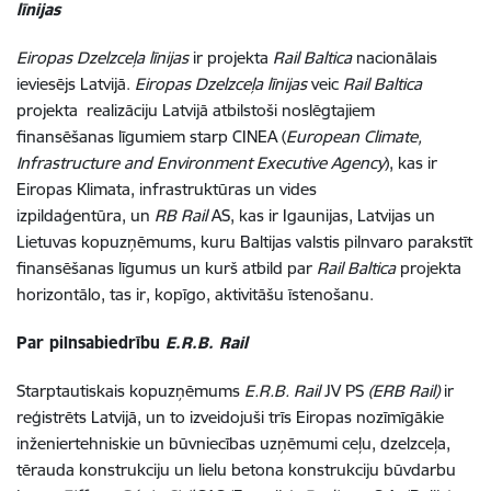
līnijas
Eiropas Dzelzceļa līnijas
ir projekta
Rail Baltica
nacionālais
ieviesējs Latvijā.
Eiropas Dzelzceļa līnijas
veic
Rail Baltica
projekta realizāciju Latvijā atbilstoši noslēgtajiem
finansēšanas līgumiem starp CINEA (
European Climate,
Infrastructure and Environment Executive Agency
), kas ir
Eiropas Klimata, infrastruktūras un vides
izpildaģentūra, un
RB Rail
AS, kas ir Igaunijas, Latvijas un
Lietuvas kopuzņēmums, kuru Baltijas valstis pilnvaro parakstīt
finansēšanas līgumus un kurš atbild par
Rail Baltica
projekta
horizontālo, tas ir, kopīgo, aktivitāšu īstenošanu.
Par pilnsabiedrību
E.R.B. Rail
Starptautiskais kopuzņēmums
E.R.B. Rail
JV PS
(ERB Rail)
ir
reģistrēts Latvijā, un to izveidojuši trīs Eiropas nozīmīgākie
inženiertehniskie un būvniecības uzņēmumi ceļu, dzelzceļa,
tērauda konstrukciju un lielu betona konstrukciju būvdarbu