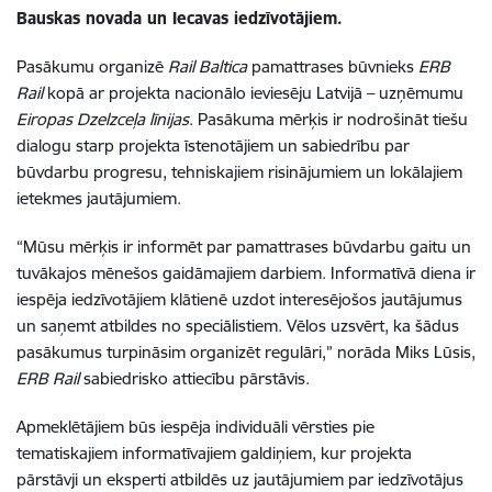
Bauskas novada un Iecavas iedzīvotājiem.
Pasākumu organizē
Rail Baltica
pamattrases būvnieks
ERB
Rail
kopā ar projekta nacionālo ieviesēju Latvijā – uzņēmumu
Eiropas Dzelzceļa līnijas
.
Pasākuma mērķis ir nodrošināt tiešu
dialogu starp projekta īstenotājiem un sabiedrību par
būvdarbu progresu, tehniskajiem risinājumiem un lokālajiem
ietekmes jautājumiem.
“Mūsu mērķis ir informēt par pamattrases būvdarbu gaitu un
tuvākajos mēnešos gaidāmajiem darbiem. Informatīvā diena ir
iespēja iedzīvotājiem klātienē uzdot interesējošos jautājumus
un saņemt atbildes no speciālistiem. Vēlos uzsvērt, ka šādus
pasākumus turpināsim organizēt regulāri,” norāda Miks Lūsis,
ERB Rail
sabiedrisko attiecību pārstāvis.
Apmeklētājiem būs iespēja individuāli vērsties pie
tematiskajiem informatīvajiem galdiņiem, kur projekta
pārstāvji un eksperti atbildēs uz jautājumiem par iedzīvotājus