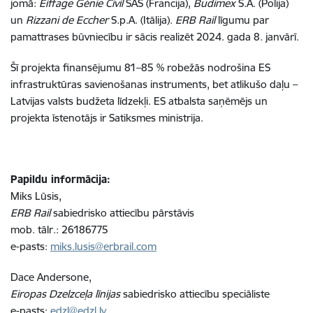
jomā:
Eiffage Génie Civil
SAS (Francija),
Budimex
S.A. (Polija)
un
Rizzani de Eccher
S.p.A. (Itālija).
ERB Rail
līgumu par
pamattrases būvniecību ir sācis realizēt 2024. gada 8. janvārī.
Šī projekta finansējumu 81–85 % robežās nodrošina ES
infrastruktūras savienošanas instruments, bet atlikušo daļu –
Latvijas valsts budžeta līdzekļi. ES atbalsta saņēmējs un
projekta īstenotājs ir Satiksmes ministrija.
Papildu informācija:
Miks Lūsis,
ERB Rail
sabiedrisko attiecību pārstāvis
mob. tālr.: 26186775
e-pasts:
miks.lusis@erbrail.com
Dace Andersone,
Eiropas Dzelzceļa līnijas
sabiedrisko attiecību speciāliste
e-pasts:
edzl@edzl.lv