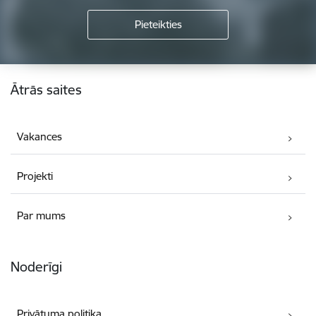
Kājene
Ātrās saites
Vakances
Projekti
Par mums
Noderīgi
Privātuma politika