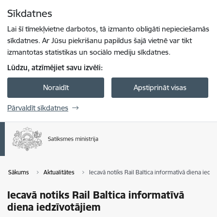
Pāriet uz lapas saturu
Sīkdatnes
Spied
lai meklētu
Enter
Lai šī tīmekļvietne darbotos, tā izmanto obligāti nepieciešamās
sīkdatnes. Ar Jūsu piekrišanu papildus šajā vietnē var tikt
izmantotas statistikas un sociālo mediju sīkdatnes.
Lūdzu, atzīmējiet savu izvēli:
Noraidīt
Apstiprināt visas
Pārvaldīt sīkdatnes
Sākums
Aktualitātes
Iecavā notiks Rail Baltica informatīvā diena iedz
Iecavā notiks Rail Baltica informatīvā
diena iedzīvotājiem