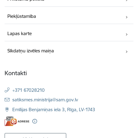
Piekļūstamība
Lapas karte
Sīkdatņu izvēles maiņa
Kontakti
+371 67028210
E-pasts:
satiksmes.ministrija@sam.gov.lv
Emīlijas Benjamiņas iela 3, Rīga, LV-1743