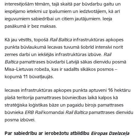
interesējošām tēmām, tajā skaitā par būvdarbu gaitu un
iespējamo ietekmi uz īpašumiem un iedzīvotājiem, kā arī
ieguvumiem sabiedrībai un citiem jautājumiem. Ieeja
pasākumā ir bez maksas.
Kā jau vēstīts, topošā
Rail Baltica
infrastruktūras apkopes
punkta būvlaukumā Iecavas tuvumā šobrīd intensīvi norit
zemes darbi un iekšējās infrastruktūras izbūve.
Rail
Baltica
pamattrases būvdarbi Latvijā sākas dienvidu posmā
Misa–Lietuvas robeža, kas ir sadalīts sīkākos posmos –
kopumā 11 būvatļaujās.
Iecavas infrastruktūras apkopes punkta aptuveni 16 hektāru
plašā teritorija pamattrases būvniecības laikā kalpos kā
stratēģiska loģistikas bāze un pagaidu birojs pamattrases
būvnieka
ERB Rail
komandai
Rail Baltica
pamattrases dienvidu
posma izbūvei.
Par sabiedrību ar ierobežotu atbildību
Eiropas Dzelzceļa