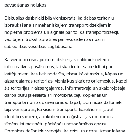
pavadīšanas nolūkos.
Diskusijas dalībnieki bija vienisprātis, ka dabas teritoriju
izbraukāšana ar mehāniskajiem transportlīdzekļiem ir
nopietna problēma un signāls par to, ka transportlīdzekļu
vadītājiem trūkst izpratnes par ekosistēmas nozīmi
sabiedrības veselības saglabāšanā.
Kā vienu no risinājumiem, diskusijas dalībnieki ieteica
informatīvus pasākumus, lai skaidrotu sabiedrībai par
kaitējumiem, kas tiek nodarīts, izbraukājot mežus, kāpas un
aizsargājamās teritorijas, vienlaikus skaidrojot iemeslus, kādēļ
šīs teritorijas ir aizsargājamas. Informatīvajā un skaidrojošajā
darbā būtu jāiesaista arī motobraucēju kopienas un
transporta nomas uzņēmumus. Tāpat, Domnīcas dalībnieki
bija vienisprātis, ka visiem transporta līdzekļiem ir jābūt
identificējamiem, aprīkotiem ar reģistrācijas un numura
zīmēm, lai mazinātu pārkāpēju nesodāmības apziņu.
Domnīcas dalībnieki vienojās, ka reidi un dronu izmantošana