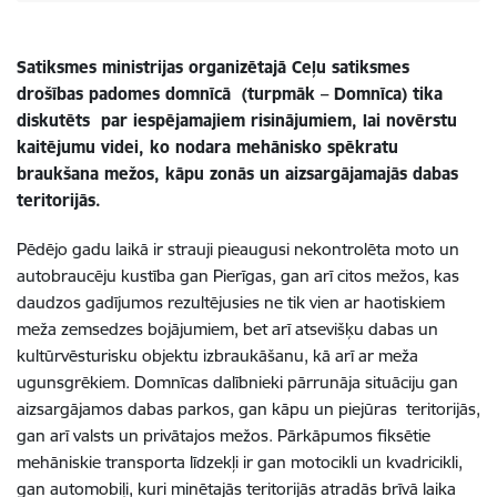
Satiksmes ministrijas organizētajā Ceļu satiksmes
drošības padomes domnīcā (turpmāk – Domnīca) tika
diskutēts par iespējamajiem risinājumiem, lai novērstu
kaitējumu videi, ko nodara
m
ehānisko spēkratu
braukšana mežos, kāpu zonās un aizsargājamajās dabas
teritorijās.
Pēdējo gadu laikā ir strauji pieaugusi nekontrolēta moto un
autobraucēju kustība gan Pierīgas, gan arī citos mežos, kas
daudzos gadījumos rezultējusies ne tik vien ar haotiskiem
meža zemsedzes bojājumiem, bet arī atsevišķu dabas un
kultūrvēsturisku objektu izbraukāšanu, kā arī ar meža
ugunsgrēkiem. Domnīcas dalībnieki pārrunāja situāciju gan
aizsargājamos dabas parkos, gan kāpu un piejūras teritorijās,
gan arī valsts un privātajos mežos. Pārkāpumos fiksētie
mehāniskie transporta līdzekļi ir gan motocikli un kvadricikli,
gan automobiļi, kuri minētajās teritorijās atradās brīvā laika