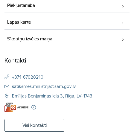
Piekļūstamība
Lapas karte
Sīkdatņu izvēles maiņa
Kontakti
+371 67028210
E-pasts:
satiksmes.ministrija@sam.gov.lv
Emīlijas Benjamiņas iela 3, Rīga, LV-1743
Visi kontakti