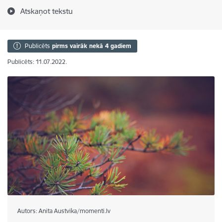
Atskaņot tekstu
Publicēts
pirms vairāk nekā 4 gadiem
Publicēts: 11.07.2022.
Autors: Anita Austvika/momenti.lv