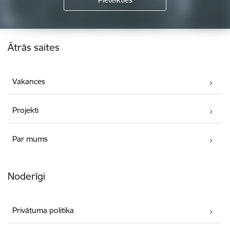
Kājene
Ātrās saites
Vakances
Projekti
Par mums
Noderīgi
Privātuma politika