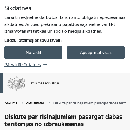
Pāriet uz lapas saturu
Sīkdatnes
Spied
lai meklētu
Enter
Lai šī tīmekļvietne darbotos, tā izmanto obligāti nepieciešamās
sīkdatnes. Ar Jūsu piekrišanu papildus šajā vietnē var tikt
izmantotas statistikas un sociālo mediju sīkdatnes.
Lūdzu, atzīmējiet savu izvēli:
Noraidīt
Apstiprināt visas
Pārvaldīt sīkdatnes
Sākums
Aktualitātes
Diskutē par risinājumiem pasargāt dabas teritor
Diskutē par risinājumiem pasargāt dabas
teritorijas no izbraukāšanas