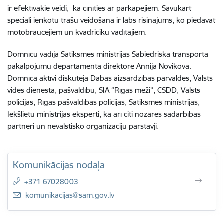
ir efektīvākie veidi, kā cīnīties ar pārkāpējiem. Savukārt
speciāli ierīkotu trašu veidošana ir labs risinājums, ko piedāvāt
motobraucējiem un kvadriciku vadītājiem.
Domnīcu vadīja Satiksmes ministrijas Sabiedriskā transporta
pakalpojumu departamenta direktore Annija Novikova.
Domnīcā aktīvi diskutēja Dabas aizsardzības pārvaldes, Valsts
vides dienesta, pašvaldību, SIA “Rīgas meži”, CSDD, Valsts
policijas, Rīgas pašvaldības policijas, Satiksmes ministrijas,
Iekšlietu ministrijas eksperti, kā arī citi nozares sadarbības
partneri un nevalstisko organizāciju pārstāvji.
Komunikācijas nodaļa
+371 67028003
E-pasts:
komunikacijas@sam.gov.lv