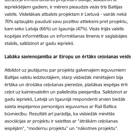
iepriekšējiem gadiem, ir mēreni pieaudzis visās trīs Baltijas
valstīs. Vislielākais atbalsts projektam ir Lietuvā - vairāk nekā
70% aptaujāto pauduši savu pozitīvo attieksmi pret projektu,
kam seko Latvija (66%) un Igaunija (47%). Visās trijās valstīs
kopējais informētības un informēšanas līmenis ir saglabājies
stabils, salīdzinot ar gadu iepriekš.
Labāka savienojamība ar Eiropu un ērtāks ceļošanas veids
Atbildot uz jautājumu par projekta galvenajiem ieguvumiem
Baltijas valstu iedzīvotājiem, starp visbiežāk minētajiem bija
ērtāka un drošāka ceļošanas pieredze, plašākas iespējas ērti
ceļot uz kaimiņvalstīm un palielināta pieejamība. Salīdzinot ar
gadu iepriekš, Latvijā un Igaunijā respondenti arvien biežāk
saista iespējamos personīgos ieguvumus ar Rail Baltica
būvniecību. Rezultāti arī parādīja, ka visbiežāk minētās
asociācijas ar projektu ir saistītas ar “ātrākām ceļošanas
iespējām”, “modernu projektu” un “nākotnes projektu”.