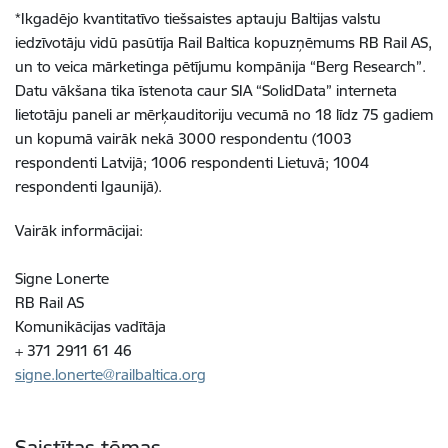
*Ikgadējo kvantitatīvo tiešsaistes aptauju Baltijas valstu
iedzīvotāju vidū pasūtīja Rail Baltica kopuzņēmums RB Rail AS,
un to veica mārketinga pētījumu kompānija “Berg Research”.
Datu vākšana tika īstenota caur SIA “SolidData” interneta
lietotāju paneli ar mērķauditoriju vecumā no 18 līdz 75 gadiem
un kopumā vairāk nekā 3000 respondentu (1003
respondenti Latvijā; 1006 respondenti Lietuvā; 1004
respondenti Igaunijā).
Vairāk informācijai:
Signe Lonerte
RB Rail AS
Komunikācijas vadītāja
+ 371 2911 61 46
signe.lonerte@railbaltica.org
Saistītas tēmas