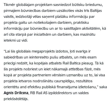
Tikmēr globālajam projektam sasniedzot būtisku briedumu,
pirmajiem būvniecības darbiem uzsākoties visās trīs Baltijas
valstīs, iedzīvotāji vēlas saņemt plašāku informāciju par
projekta gaitu un notiekošajiem darbiem, praktisku
informāciju par būvniecību un ar to saistītajām aktivitātēm, kā
arī cita starpā par iniciatīvām un darbiem, kas mazinātu
ietekmi uz vidi.
“Lai šis globālais megaprojekts izdotos, ļoti svarīgs ir
sabiedrības un ieinteresēto pušu atbalsts, un mēs esam
priecīgi redzēt, ka kopējais atbalsts Rail Baltica pieaug. Tā kā
šis projekts nobriest un ieiet nākamajā attīstības fāzē, mēs
kopā ar projekta partneriem vērsīsim uzmanību uz to, lai visa
projekta ietvaros nodrošinātu caurspīdīgu, rezultātos
orientētu and efektīvu publiskā finansējuma izlietošanu,” saka
Agnis Driksna
, RB Rail AS izpilddirektors un valdes
priekšsēdētājs.