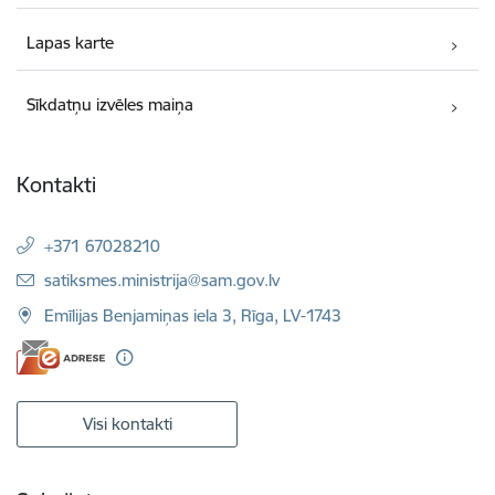
Lapas karte
Sīkdatņu izvēles maiņa
Kontakti
+371 67028210
E-pasts:
satiksmes.ministrija@sam.gov.lv
Emīlijas Benjamiņas iela 3, Rīga, LV-1743
Visi kontakti