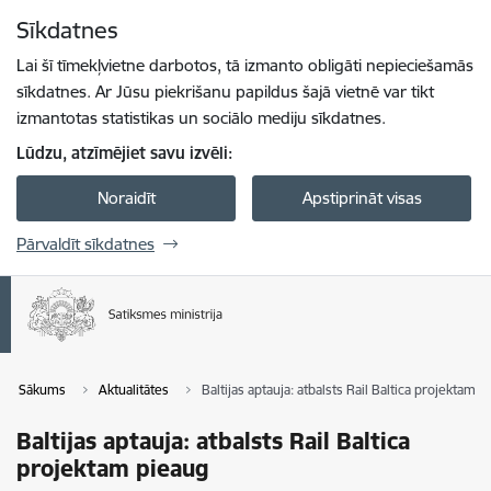
Pāriet uz lapas saturu
Sīkdatnes
Spied
lai meklētu
Enter
Lai šī tīmekļvietne darbotos, tā izmanto obligāti nepieciešamās
sīkdatnes. Ar Jūsu piekrišanu papildus šajā vietnē var tikt
izmantotas statistikas un sociālo mediju sīkdatnes.
Lūdzu, atzīmējiet savu izvēli:
Noraidīt
Apstiprināt visas
Pārvaldīt sīkdatnes
Sākums
Aktualitātes
Baltijas aptauja: atbalsts Rail Baltica projektam 
Baltijas aptauja: atbalsts Rail Baltica
projektam pieaug