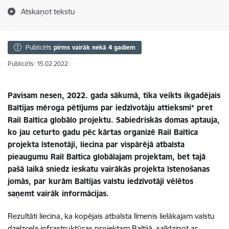
Atskaņot tekstu
Publicēts
pirms vairāk nekā 4 gadiem
Publicēts: 15.02.2022.
Pavisam nesen, 2022. gada sākumā, tika veikts ikgadējais
Baltijas mēroga pētījums par iedzīvotāju attieksmi* pret
Rail Baltica globālo projektu. Sabiedriskās domas aptauja,
ko jau ceturto gadu pēc kārtas organizē Rail Baltica
projekta īstenotāji, liecina par vispārējā atbalsta
pieaugumu Rail Baltica globālajam projektam, bet tajā
pašā laikā sniedz ieskatu vairākās projekta īstenošanas
jomās, par kurām Baltijas valstu iedzīvotāji vēlētos
saņemt vairāk informācijas.
Rezultāti liecina, ka kopējais atbalsta līmenis lielākajam valstu
dzelzceļa infrastruktūras projektam Baltijā, salīdzinot ar