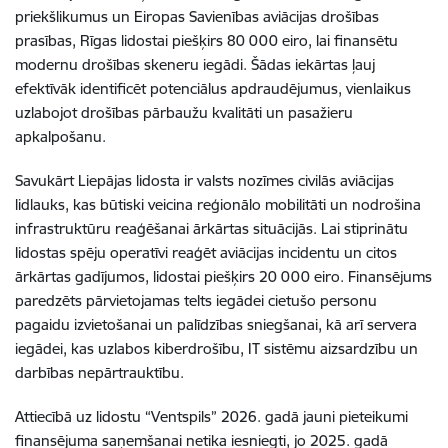
priekšlikumus un Eiropas Savienības aviācijas drošības
prasības, Rīgas lidostai piešķirs 80 000 eiro, lai finansētu
modernu drošības skeneru iegādi. Šādas iekārtas ļauj
efektīvāk identificēt potenciālus apdraudējumus, vienlaikus
uzlabojot drošības pārbaužu kvalitāti un pasažieru
apkalpošanu.
Savukārt Liepājas lidosta ir valsts nozīmes civilās aviācijas
lidlauks, kas būtiski veicina reģionālo mobilitāti un nodrošina
infrastruktūru reaģēšanai ārkārtas situācijās. Lai stiprinātu
lidostas spēju operatīvi reaģēt aviācijas incidentu un citos
ārkārtas gadījumos, lidostai piešķirs 20 000 eiro. Finansējums
paredzēts pārvietojamas telts iegādei cietušo personu
pagaidu izvietošanai un palīdzības sniegšanai, kā arī servera
iegādei, kas uzlabos kiberdrošību, IT sistēmu aizsardzību un
darbības nepārtrauktību.
Attiecībā uz lidostu “Ventspils” 2026. gadā jauni pieteikumi
finansējuma saņemšanai netika iesniegti, jo 2025. gadā