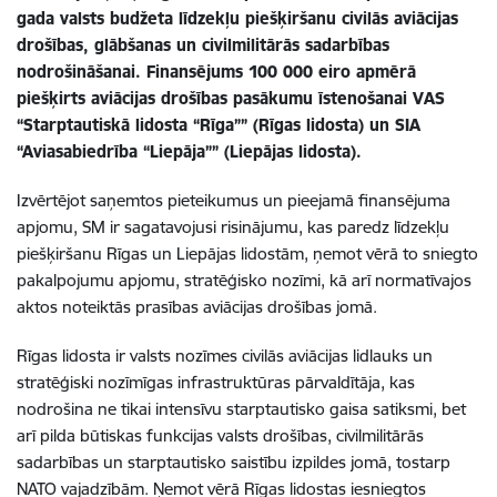
gada valsts budžeta līdzekļu piešķiršanu civilās aviācijas
drošības, glābšanas un civilmilitārās sadarbības
nodrošināšanai. Finansējums 100 000 eiro apmērā
piešķirts aviācijas drošības pasākumu īstenošanai VAS
“Starptautiskā lidosta “Rīga”” (Rīgas lidosta) un SIA
“Aviasabiedrība “Liepāja”” (Liepājas lidosta).
Izvērtējot saņemtos pieteikumus un pieejamā finansējuma
apjomu, SM ir sagatavojusi risinājumu, kas paredz līdzekļu
piešķiršanu Rīgas un Liepājas lidostām, ņemot vērā to sniegto
pakalpojumu apjomu, stratēģisko nozīmi, kā arī normatīvajos
aktos noteiktās prasības aviācijas drošības jomā.
Rīgas lidosta ir valsts nozīmes civilās aviācijas lidlauks un
stratēģiski nozīmīgas infrastruktūras pārvaldītāja, kas
nodrošina ne tikai intensīvu starptautisko gaisa satiksmi, bet
arī pilda būtiskas funkcijas valsts drošības, civilmilitārās
sadarbības un starptautisko saistību izpildes jomā, tostarp
NATO vajadzībām. Ņemot vērā Rīgas lidostas iesniegtos