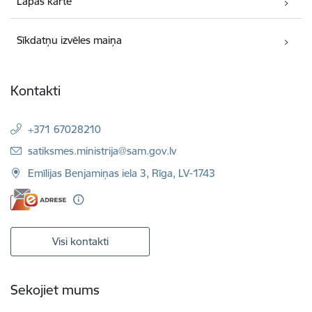
Lapas karte
Sīkdatņu izvēles maiņa
Kontakti
+371 67028210
E-pasts:
satiksmes.ministrija@sam.gov.lv
Emīlijas Benjamiņas iela 3, Rīga, LV-1743
Visi kontakti
Sekojiet mums