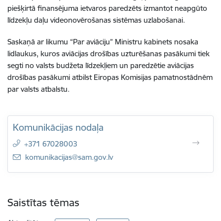
piešķirtā finansējuma ietvaros paredzēts izmantot neapgūto
līdzekļu daļu videonovērošanas sistēmas uzlabošanai.
Saskaņā ar likumu “Par aviāciju” Ministru kabinets nosaka
lidlaukus, kuros aviācijas drošības uzturēšanas pasākumi tiek
segti no valsts budžeta līdzekļiem un paredzētie aviācijas
drošības pasākumi atbilst Eiropas Komisijas pamatnostādnēm
par valsts atbalstu.
Komunikācijas nodaļa
+371 67028003
E-pasts:
komunikacijas@sam.gov.lv
Saistītas tēmas