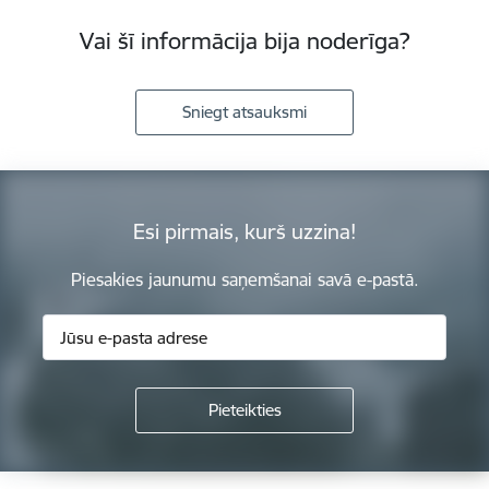
Vai šī informācija bija noderīga?
Sniegt atsauksmi
Esi pirmais, kurš uzzina!
Piesakies jaunumu saņemšanai savā e-pastā.
Kājene