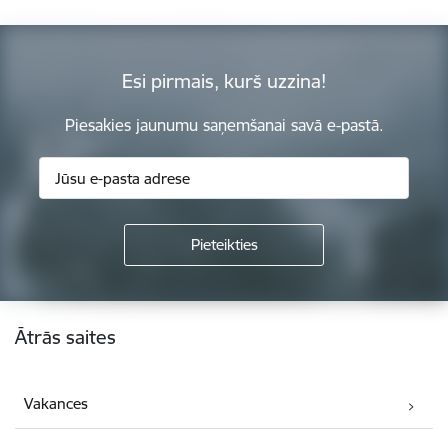
Esi pirmais, kurš uzzina!
Piesakies jaunumu saņemšanai savā e-pastā.
Kājene
Ātrās saites
Vakances