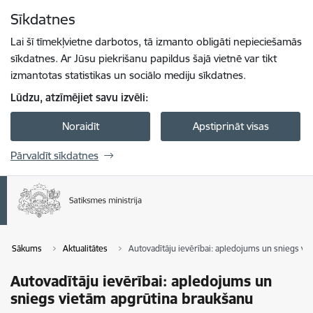
Pāriet uz lapas saturu
Sīkdatnes
Spied
lai meklētu
Enter
Lai šī tīmekļvietne darbotos, tā izmanto obligāti nepieciešamās
sīkdatnes. Ar Jūsu piekrišanu papildus šajā vietnē var tikt
izmantotas statistikas un sociālo mediju sīkdatnes.
Lūdzu, atzīmējiet savu izvēli:
Noraidīt
Apstiprināt visas
Pārvaldīt sīkdatnes
Sākums
Aktualitātes
Autovadītāju ievērībai: apledojums un sniegs v
Autovadītāju ievērībai: apledojums un
sniegs vietām apgrūtina braukšanu