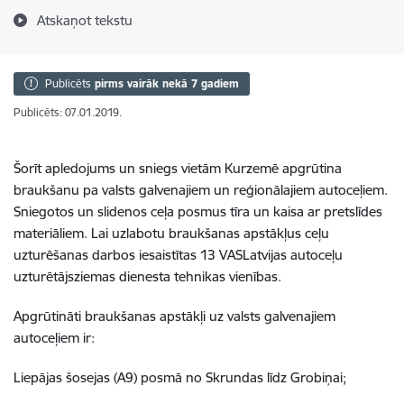
Atskaņot tekstu
Publicēts
pirms vairāk nekā 7 gadiem
Publicēts: 07.01.2019.
Šorīt apledojums un sniegs vietām Kurzemē apgrūtina
braukšanu pa valsts galvenajiem un reģionālajiem autoceļiem.
Sniegotos un slidenos ceļa posmus tīra un kaisa ar pretslīdes
materiāliem. Lai uzlabotu braukšanas apstākļus ceļu
uzturēšanas darbos iesaistītas 13 VASLatvijas autoceļu
uzturētājsziemas dienesta tehnikas vienības.
Apgrūtināti braukšanas apstākļi uz valsts galvenajiem
autoceļiem ir:
Liepājas šosejas (A9) posmā no Skrundas līdz Grobiņai;