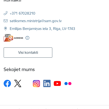
+371 67028210
E-pasts:
satiksmes.ministrija@sam.gov.lv
Emīlijas Benjamiņas iela 3, Rīga, LV-1743
Visi kontakti
Sekojiet mums